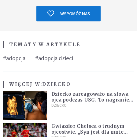
WSPOMÓŻ NAS
TEMATY W ARTYKULE
#adopcja
#adopcja dzieci
WIĘCEJ W:
DZIECKO
Dziecko zareagowało na słowa
ojca podczas USG. To nagranie
podbija sieć
DZIECKO
Gwiazdor Chelsea o trudnym
ojcostwie. „Syn jest dla mnie