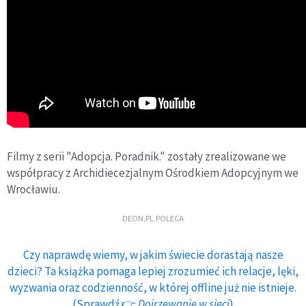
Filmy z serii "Adopcja. Poradnik." zostały zrealizowane we
współpracy z Archidiecezjalnym Ośrodkiem Adopcyjnym we
Wrocławiu.
DEON.PL POLECA
Czy naprawdę wiemy, w jakim świecie dorastają nasze
dzieci? Ta książka pomaga lepiej zrozumieć ich relacje, lęki,
wyzwania oraz codzienność, w której offline już nie istnieje.
(Sprawdź 👉
Dojrzewanie w sieci
)