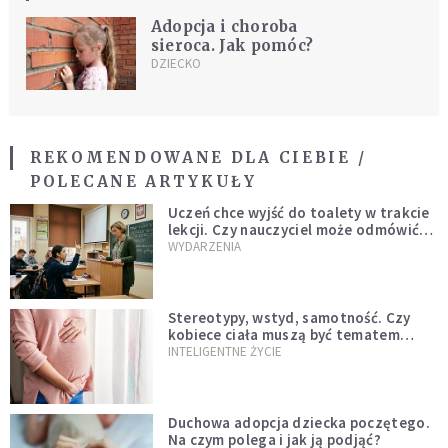
Adopcja i choroba
sieroca. Jak pomóc?
DZIECKO
REKOMENDOWANE DLA CIEBIE /
POLECANE ARTYKUŁY
Uczeń chce wyjść do toalety w trakcie
lekcji. Czy nauczyciel może odmówić?
Jest jasne stanowisko
WYDARZENIA
Stereotypy, wstyd, samotność. Czy
kobiece ciała muszą być tematem
tabu?
INTELIGENTNE ŻYCIE
Duchowa adopcja dziecka poczętego.
Na czym polega i jak ją podjąć?