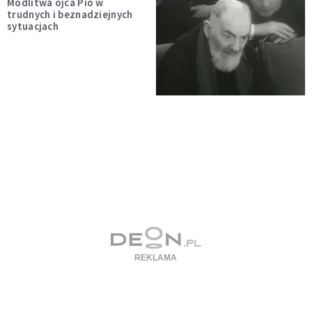
Modlitwa ojca Pio w
trudnych i beznadziejnych
sytuacjach