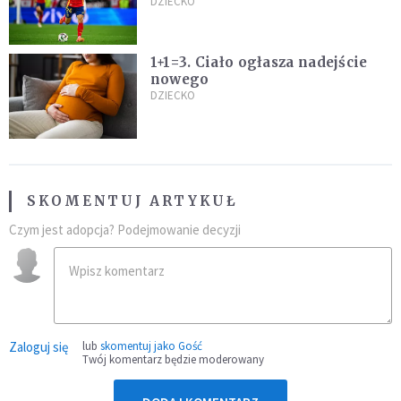
ważniejszy niż sportowe trofea”
DZIECKO
1+1=3. Ciało ogłasza nadejście
nowego
DZIECKO
SKOMENTUJ ARTYKUŁ
Czym jest adopcja? Podejmowanie decyzji
Zaloguj się
lub
skomentuj jako Gość
Twój komentarz będzie moderowany