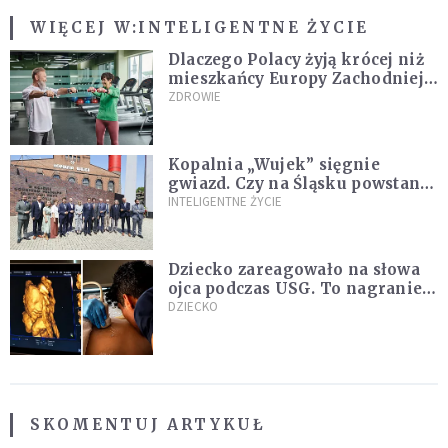
WIĘCEJ W:
INTELIGENTNE ŻYCIE
Dlaczego Polacy żyją krócej niż
mieszkańcy Europy Zachodniej?
Ekspertka wskazuje główne
ZDROWIE
przyczyny
Kopalnia „Wujek” sięgnie
gwiazd. Czy na Śląsku powstanie
„Dolina Krzemowa”?
INTELIGENTNE ŻYCIE
Dziecko zareagowało na słowa
ojca podczas USG. To nagranie
podbija sieć
DZIECKO
SKOMENTUJ ARTYKUŁ