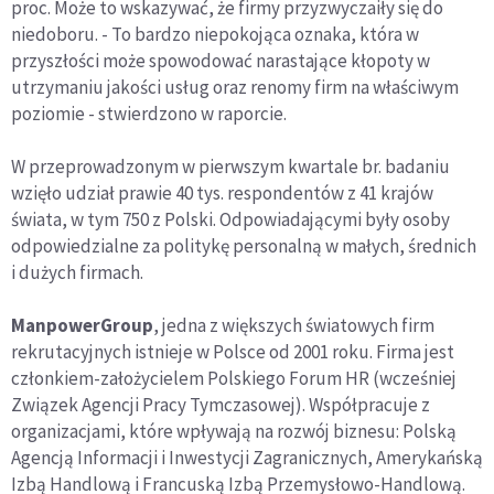
proc. Może to wskazywać, że firmy przyzwyczaiły się do
niedoboru. - To bardzo niepokojąca oznaka, która w
przyszłości może spowodować narastające kłopoty w
utrzymaniu jakości usług oraz renomy firm na właściwym
poziomie - stwierdzono w raporcie.
W przeprowadzonym w pierwszym kwartale br. badaniu
wzięło udział prawie 40 tys. respondentów z 41 krajów
świata, w tym 750 z Polski. Odpowiadającymi były osoby
odpowiedzialne za politykę personalną w małych, średnich
i dużych firmach.
ManpowerGroup
, jedna z większych światowych firm
rekrutacyjnych istnieje w Polsce od 2001 roku. Firma jest
członkiem-założycielem Polskiego Forum HR (wcześniej
Związek Agencji Pracy Tymczasowej). Współpracuje z
organizacjami, które wpływają na rozwój biznesu: Polską
Agencją Informacji i Inwestycji Zagranicznych, Amerykańską
Izbą Handlową i Francuską Izbą Przemysłowo-Handlową.