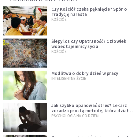
Czy Kościół czeka pęknięcie? Spór o
Tradycję narasta
KOŚCIÓŁ
Ślepy los czy Opatrzność? Człowiek
wobec tajemnicy życia
KOŚCIÓŁ
Modlitwa o dobry dzień w pracy
INTELIGENTNE ŻYCIE
Jak szybko opanować stres? Lekarz
zdradza prostą metodę, która działa
od razu
PSYCHOLOGIA NA CO DZIEŃ