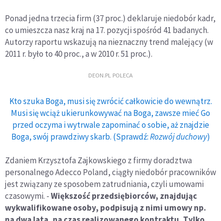
Ponad jedna trzecia firm (37 proc.) deklaruje niedobór kadr,
co umieszcza nasz kraj na 17. pozycji spośród 41 badanych.
Autorzy raportu wskazują na nieznaczny trend malejący (w
2011 r. było to 40 proc., a w 2010 r. 51 proc.).
DEON.PL POLECA
Kto szuka Boga, musi się zwrócić całkowicie do wewnątrz.
Musi się wciąż ukierunkowywać na Boga, zawsze mieć Go
przed oczyma i wytrwale zapominać o sobie, aż znajdzie
Boga, swój prawdziwy skarb. (Sprawdź:
Rozwój duchowy
)
Zdaniem Krzysztofa Zajkowskiego z firmy doradztwa
personalnego Adecco Poland, ciągły niedobór pracowników
jest związany ze sposobem zatrudniania, czyli umowami
czasowymi. -
Większość przedsiębiorców, znajdując
wykwalifikowane osoby, podpisują z nimi umowy np.
na dwa lata, na czas realizowanego kontraktu. Tylko