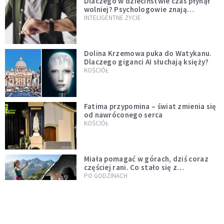
Dlaczego w dzieciństwie czas płynął
wolniej? Psychologowie znają
odpowiedź
INTELIGENTNE ŻYCIE
Dolina Krzemowa puka do Watykanu.
Dlaczego giganci AI słuchają księży?
KOŚCIÓŁ
Fatima przypomina – świat zmienia się
od nawróconego serca
KOŚCIÓŁ
Miała pomagać w górach, dziś coraz
częściej rani. Co stało się z
Tatromaniakami?
PO GODZINACH