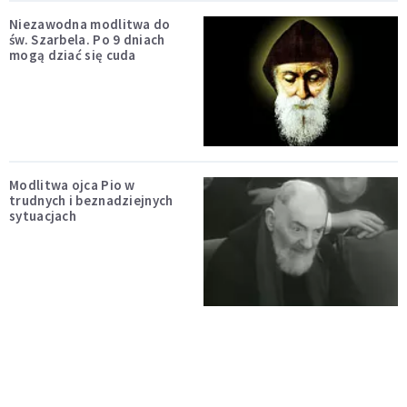
Niezawodna modlitwa do
św. Szarbela. Po 9 dniach
mogą dziać się cuda
Modlitwa ojca Pio w
trudnych i beznadziejnych
sytuacjach