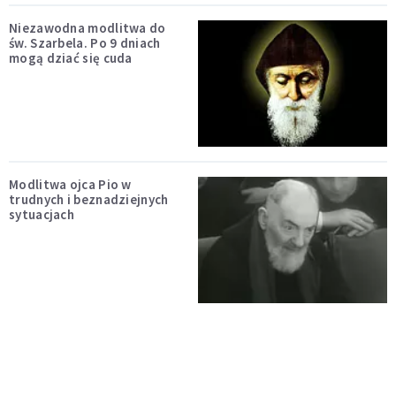
Niezawodna modlitwa do
św. Szarbela. Po 9 dniach
mogą dziać się cuda
Modlitwa ojca Pio w
trudnych i beznadziejnych
sytuacjach