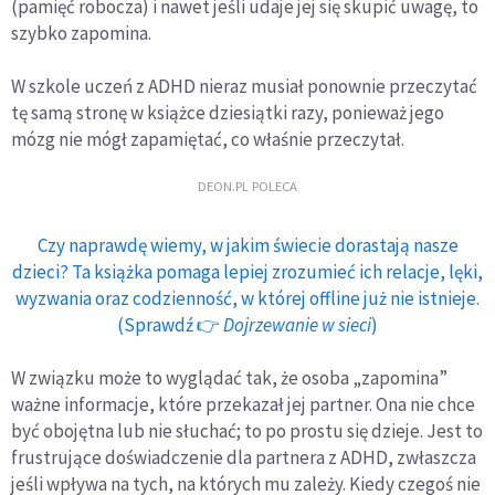
(pamięć robocza) i nawet jeśli udaje jej się skupić uwagę, to
szybko zapomina.
W szkole uczeń z ADHD nieraz musiał ponownie przeczytać
tę samą stronę w książce dziesiątki razy, ponieważ jego
mózg nie mógł zapamiętać, co właśnie przeczytał.
DEON.PL POLECA
Czy naprawdę wiemy, w jakim świecie dorastają nasze
dzieci? Ta książka pomaga lepiej zrozumieć ich relacje, lęki,
wyzwania oraz codzienność, w której offline już nie istnieje.
(Sprawdź 👉
Dojrzewanie w sieci
)
W związku może to wyglądać tak, że osoba „zapomina”
ważne informacje, które przekazał jej partner. Ona nie chce
być obojętna lub nie słuchać; to po prostu się dzieje. Jest to
frustrujące doświadczenie dla partnera z ADHD, zwłaszcza
jeśli wpływa na tych, na których mu zależy. Kiedy czegoś nie