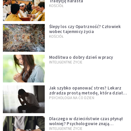
Tradycję narasta
KOŚCIÓŁ
Ślepy los czy Opatrzność? Człowiek
wobec tajemnicy życia
KOŚCIÓŁ
Modlitwa o dobry dzień w pracy
INTELIGENTNE ŻYCIE
Jak szybko opanować stres? Lekarz
zdradza prostą metodę, która działa
od razu
PSYCHOLOGIA NA CO DZIEŃ
Dlaczego w dzieciństwie czas płynął
wolniej? Psychologowie znają
odpowiedź
INTELIGENTNE ŻYCIE