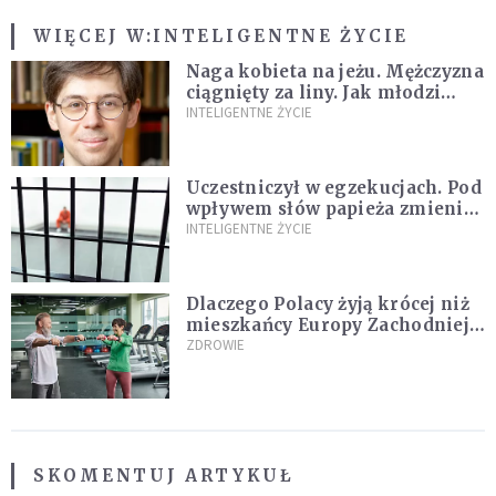
WIĘCEJ W:
INTELIGENTNE ŻYCIE
Naga kobieta na jeżu. Mężczyzna
ciągnięty za liny. Jak młodzi
ludzie opisywali swoje
INTELIGENTNE ŻYCIE
doświadczenia i obawy w XVI i
XVII wieku? [WYWIAD]
Uczestniczył w egzekucjach. Pod
wpływem słów papieża zmienił
zdanie
INTELIGENTNE ŻYCIE
Dlaczego Polacy żyją krócej niż
mieszkańcy Europy Zachodniej?
Ekspertka wskazuje główne
ZDROWIE
przyczyny
SKOMENTUJ ARTYKUŁ