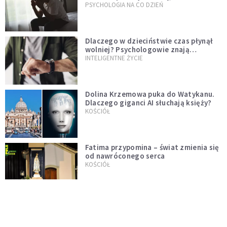
od razu
PSYCHOLOGIA NA CO DZIEŃ
Dlaczego w dzieciństwie czas płynął
wolniej? Psychologowie znają
odpowiedź
INTELIGENTNE ŻYCIE
Dolina Krzemowa puka do Watykanu.
Dlaczego giganci AI słuchają księży?
KOŚCIÓŁ
Fatima przypomina – świat zmienia się
od nawróconego serca
KOŚCIÓŁ
Miała pomagać w górach, dziś coraz
częściej rani. Co stało się z
Tatromaniakami?
PO GODZINACH