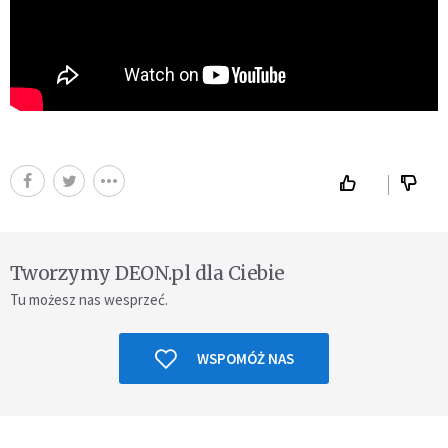
Tworzymy DEON.pl dla Ciebie
Tu możesz nas wesprzeć.
WSPOMÓŻ NAS