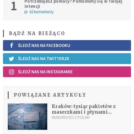
1
Potrzebujesz pomocy? Pomodlimy się w Twojej
intencji
62 komentarzy
BĄDŹ NA BIEŻĄCO
ŚLEDŹ NAS NA FACEBOOKU
ŚLEDŹ NAS NA TWITTERZE
ŚLEDŹ NAS NA INSTAGRAMIE
POWIĄZANE ARTYKUŁY
Kraków: tysiąc pakietów z
maseczkami i płynami
dezynfekcyjnymi trafi do
WIADOMOŚCI Z POLSKI
seniorów