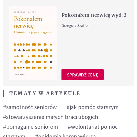
Pokonałem nerwicę wyd. 2
Grzegorz Szaffer
SPRAWDŹ CENĘ
TEMATY W ARTYKULE
#samotność seniorów
#jak pomóc starszym
#stowarzyszenie małych braci ubogich
#pomaganie seniorom
#wolontariat pomoc
starszym
#epidemia koronawirusa