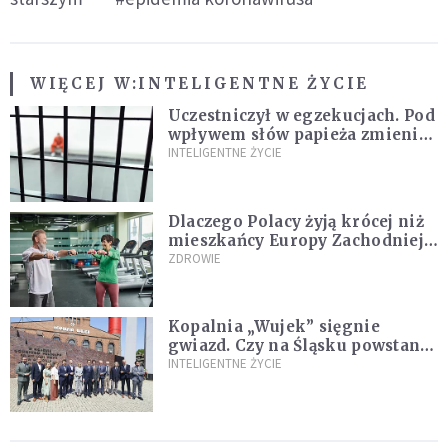
WIĘCEJ W:
INTELIGENTNE ŻYCIE
Uczestniczył w egzekucjach. Pod
wpływem słów papieża zmienił
zdanie
INTELIGENTNE ŻYCIE
Dlaczego Polacy żyją krócej niż
mieszkańcy Europy Zachodniej?
Ekspertka wskazuje główne
ZDROWIE
przyczyny
Kopalnia „Wujek” sięgnie
gwiazd. Czy na Śląsku powstanie
„Dolina Krzemowa”?
INTELIGENTNE ŻYCIE