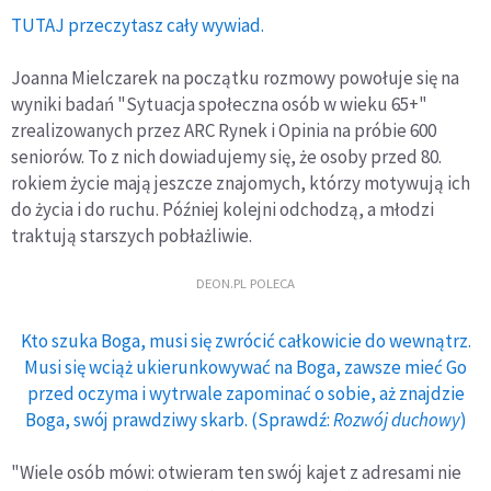
TUTAJ przeczytasz cały wywiad.
Joanna Mielczarek na początku rozmowy powołuje się na
wyniki badań "Sytuacja społeczna osób w wieku 65+"
zrealizowanych przez ARC Rynek i Opinia na próbie 600
seniorów. To z nich dowiadujemy się, że osoby przed 80.
rokiem życie mają jeszcze znajomych, którzy motywują ich
do życia i do ruchu. Później kolejni odchodzą, a młodzi
traktują starszych pobłażliwie.
DEON.PL POLECA
Kto szuka Boga, musi się zwrócić całkowicie do wewnątrz.
Musi się wciąż ukierunkowywać na Boga, zawsze mieć Go
przed oczyma i wytrwale zapominać o sobie, aż znajdzie
Boga, swój prawdziwy skarb. (Sprawdź:
Rozwój duchowy
)
"Wiele osób mówi: otwieram ten swój kajet z adresami nie