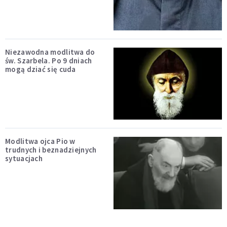
Niezawodna modlitwa do
św. Szarbela. Po 9 dniach
mogą dziać się cuda
Modlitwa ojca Pio w
trudnych i beznadziejnych
sytuacjach