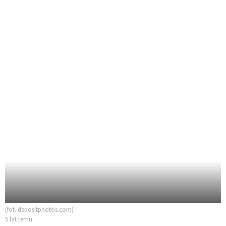
(fot. depositphotos.com)
5 lat temu