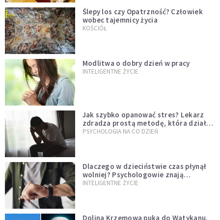
Ślepy los czy Opatrzność? Człowiek
wobec tajemnicy życia
KOŚCIÓŁ
Modlitwa o dobry dzień w pracy
INTELIGENTNE ŻYCIE
Jak szybko opanować stres? Lekarz
zdradza prostą metodę, która działa
od razu
PSYCHOLOGIA NA CO DZIEŃ
Dlaczego w dzieciństwie czas płynął
wolniej? Psychologowie znają
odpowiedź
INTELIGENTNE ŻYCIE
Dolina Krzemowa puka do Watykanu.