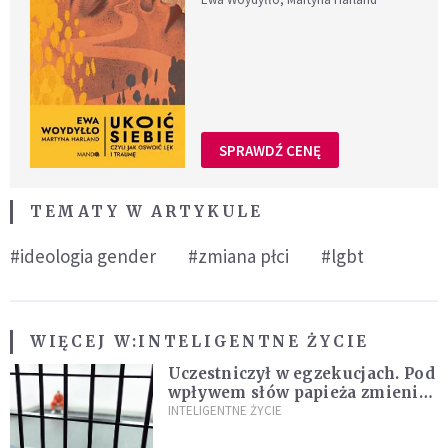
SPRAWDŹ CENĘ
TEMATY W ARTYKULE
#ideologia gender
#zmiana płci
#lgbt
WIĘCEJ W:
INTELIGENTNE ŻYCIE
Uczestniczył w egzekucjach. Pod
wpływem słów papieża zmienił
zdanie
INTELIGENTNE ŻYCIE