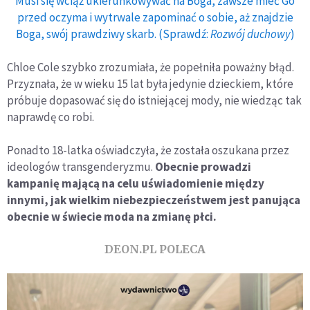
Musi się wciąż ukierunkowywać na Boga, zawsze mieć Go
przed oczyma i wytrwale zapominać o sobie, aż znajdzie
Boga, swój prawdziwy skarb. (Sprawdź:
Rozwój duchowy
)
Chloe Cole szybko zrozumiała, że popełniła poważny błąd.
Przyznała, że w wieku 15 lat była jedynie dzieckiem, które
próbuje dopasować się do istniejącej mody, nie wiedząc tak
naprawdę co robi.
Ponadto 18-latka oświadczyła, że została oszukana przez
ideologów transgenderyzmu.
Obecnie prowadzi
kampanię mającą na celu uświadomienie między
innymi, jak wielkim niebezpieczeństwem jest panująca
obecnie w świecie moda na zmianę płci.
DEON.PL POLECA