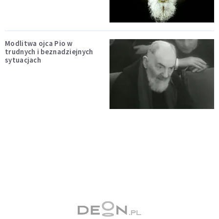
Modlitwa ojca Pio w
trudnych i beznadziejnych
sytuacjach