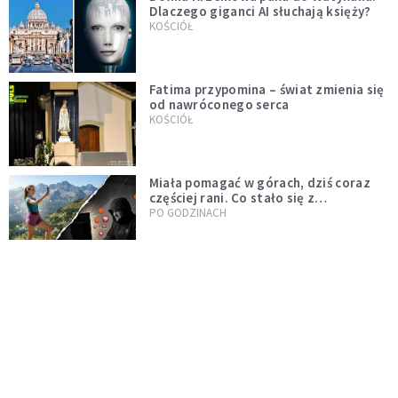
Dlaczego giganci AI słuchają księży?
KOŚCIÓŁ
Fatima przypomina – świat zmienia się
od nawróconego serca
KOŚCIÓŁ
Miała pomagać w górach, dziś coraz
częściej rani. Co stało się z
Tatromaniakami?
PO GODZINACH