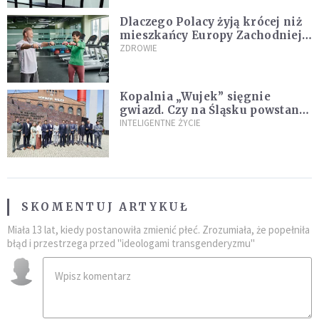
Dlaczego Polacy żyją krócej niż
mieszkańcy Europy Zachodniej?
Ekspertka wskazuje główne
ZDROWIE
przyczyny
Kopalnia „Wujek” sięgnie
gwiazd. Czy na Śląsku powstanie
„Dolina Krzemowa”?
INTELIGENTNE ŻYCIE
SKOMENTUJ ARTYKUŁ
Miała 13 lat, kiedy postanowiła zmienić płeć. Zrozumiała, że popełniła
błąd i przestrzega przed "ideologami transgenderyzmu"