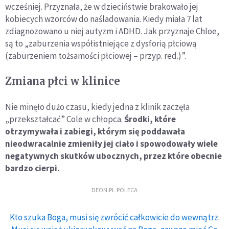
wcześniej. Przyznała, że w dzieciństwie brakowało jej
kobiecych wzorców do naśladowania. Kiedy miała 7 lat
zdiagnozowano u niej autyzm i ADHD. Jak przyznaje Chloe,
są to „zaburzenia współistniejące z dysforią płciową
(zaburzeniem tożsamości płciowej – przyp. red.)”.
Zmiana płci w klinice
Nie minęło dużo czasu, kiedy jedna z klinik zaczęła
„przekształcać” Cole w chłopca.
Środki, które
otrzymywała i zabiegi, którym się poddawała
nieodwracalnie zmieniły jej ciało i spowodowały wiele
negatywnych skutków ubocznych, przez które obecnie
bardzo cierpi.
DEON.PL POLECA
Kto szuka Boga, musi się zwrócić całkowicie do wewnątrz.