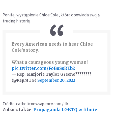
Poniżej wystąpienie Chloe Cole, która opowiada swoją
trudną historię.
Every American needs to hear Chloe
Cole’s story.
What a courageous young woman!
pic.twitter.com/FoBuSsREb2
— Rep. Marjorie Taylor Greene????????
(@RepMTG)
September 20, 2022
Źródło: catholicnewsagency.com / tk
Zobacz także
Propaganda LGBTQ w filmie