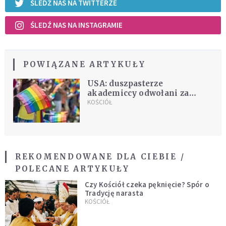
ŚLEDŹ NAS NA TWITTERZE
ŚLEDŹ NAS NA INSTAGRAMIE
POWIĄZANE ARTYKUŁY
USA: duszpasterze
akademiccy odwołani za
popieranie LGBTQ
KOŚCIÓŁ
REKOMENDOWANE DLA CIEBIE /
POLECANE ARTYKUŁY
Czy Kościół czeka pęknięcie? Spór o
Tradycję narasta
KOŚCIÓŁ