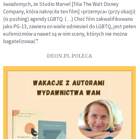
świadomych, że Studio Marvel [filia The Walt Disney
Company, która nakręciła ten film] «przemyca» (przy okazji)
(is pushing) agendy LGBTQ. (…) Choć film zakwalifikowano
jako PG-13, zawiera on wiele odniesień do LGBTQ, jest pełen
eufemizmów a nawet są w nim sceny, których nie można
bagatelizować”.
DEON.PL POLECA