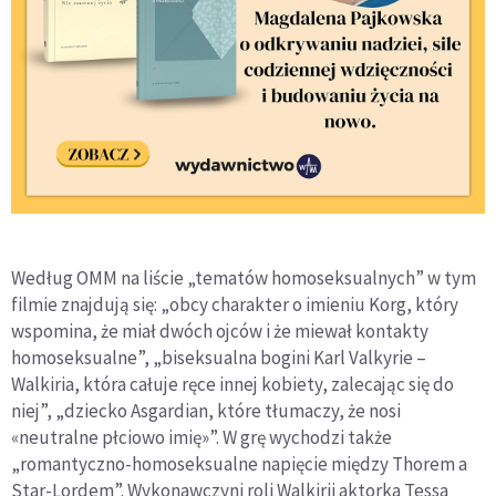
Według OMM na liście „tematów homoseksualnych” w tym
filmie znajdują się: „obcy charakter o imieniu Korg, który
wspomina, że miał dwóch ojców i że miewał kontakty
homoseksualne”, „biseksualna bogini Karl Valkyrie –
Walkiria, która całuje ręce innej kobiety, zalecając się do
niej”, „dziecko Asgardian, które tłumaczy, że nosi
«neutralne płciowo imię»”. W grę wychodzi także
„romantyczno-homoseksualne napięcie między Thorem a
Star-Lordem”. Wykonawczyni roli Walkirii aktorka Tessa