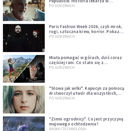
Papuasów. Historia lekarza w
sutannie, który uleczył dżunglę
PO GODZINACH
Paris Fashion Week 2026, czyli mrok,
rogi, sztuczna krew, horror. Pokaz
mody czy fascynacja diabłem?
PO GODZINACH
Miała pomagać w górach, dziś coraz
częściej rani. Co stało się z
Tatromaniakami?
PO GODZINACH
"Słowa jak wilki". Kapucyn za pomocą
AI stworzył utwór dla wszystkich,
którzy doświadczają hejtu
PO GODZINACH
"Zimni ogrodnicy". Co jest przyczyną
majowego ochłodzenia?
NAUKA I TECHNOLOGIA