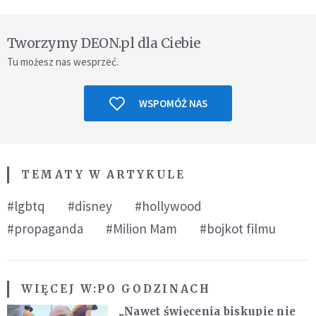
Tworzymy DEON.pl dla Ciebie
Tu możesz nas wesprzeć.
WSPOMÓŻ NAS
TEMATY W ARTYKULE
#lgbtq
#disney
#hollywood
#propaganda
#Milion Mam
#bojkot filmu
WIĘCEJ W:
PO GODZINACH
„Nawet święcenia biskupie nie