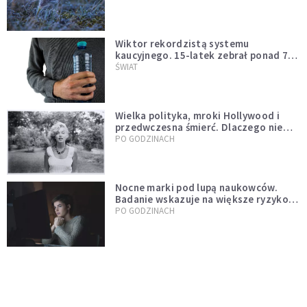
Wiktor rekordzistą systemu
kaucyjnego. 15-latek zebrał ponad 7
tys. butelek i puszek
ŚWIAT
Wielka polityka, mroki Hollywood i
przedwczesna śmierć. Dlaczego nie
możemy przestać mówić o Marilyn
PO GODZINACH
Monroe?
Nocne marki pod lupą naukowców.
Badanie wskazuje na większe ryzyko
zawału
PO GODZINACH