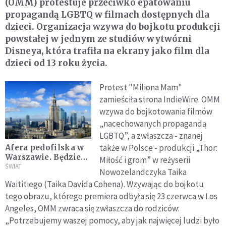
(OMM) protestuje przeciwko epatowaniu
propagandą LGBTQ w filmach dostępnych dla
dzieci. Organizacja wzywa do bojkotu produkcji
powstałej w jednym ze studiów wytwórni
Disneya, która trafiła na ekrany jako film dla
dzieci od 13 roku życia.
Protest "Miliona Mam"
zamieściła strona IndieWire. OMM
wzywa do bojkotowania filmów
„nacechowanych propagandą
LGBTQ”, a zwłaszcza - znanej
także w Polsce - produkcji „Thor:
Afera pedofilska w
Warszawie. Będzie
Miłość i grom” w reżyserii
sesja rady dzielnicy
ŚWIAT
Nowozelandczyka Taika
w sprawie aktywisty
Waititiego (Taika Davida Cohena). Wzywając do bojkotu
Roberta K.
tego obrazu, którego premiera odbyła się 23 czerwca w Los
Angeles, OMM zwraca się zwłaszcza do rodziców:
„Potrzebujemy waszej pomocy, aby jak najwięcej ludzi było