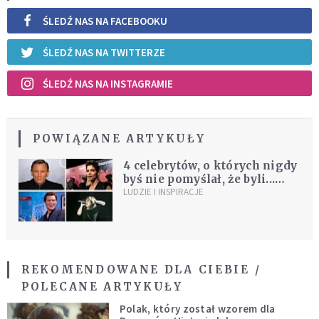
ŚLEDŹ NAS NA FACEBOOKU
ŚLEDŹ NAS NA TWITTERZE
ŚLEDŹ NAS NA INSTAGRAMIE
POWIĄZANE ARTYKUŁY
4 celebrytów, o których nigdy
byś nie pomyślał, że byli...
bezdomni
LUDZIE I INSPIRACJE
REKOMENDOWANE DLA CIEBIE /
POLECANE ARTYKUŁY
Polak, który został wzorem dla