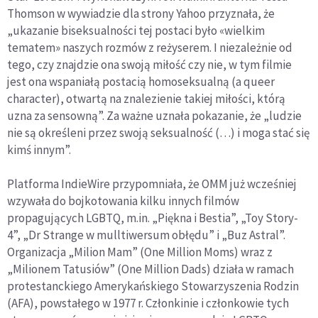
Thomson w wywiadzie dla strony Yahoo przyznała, że
„ukazanie biseksualności tej postaci było «wielkim
tematem» naszych rozmów z reżyserem. I niezależnie od
tego, czy znajdzie ona swoją miłość czy nie, w tym filmie
jest ona wspaniałą postacią homoseksualną (a queer
character), otwartą na znalezienie takiej miłości, którą
uzna za sensowną”. Za ważne uznała pokazanie, że „ludzie
nie są określeni przez swoją seksualność (…) i moga stać się
kimś innym”.
Platforma IndieWire przypomniała, że OMM już wcześniej
wzywała do bojkotowania kilku innych filmów
propagujących LGBTQ, m.in. „Piękna i Bestia”, „Toy Story-
4”, „Dr Strange w mulltiwersum obłędu” i „Buz Astral”.
Organizacja „Milion Mam” (One Million Moms) wraz z
„Milionem Tatusiów” (One Million Dads) działa w ramach
protestanckiego Amerykańskiego Stowarzyszenia Rodzin
(AFA), powstałego w 1977 r. Członkinie i członkowie tych