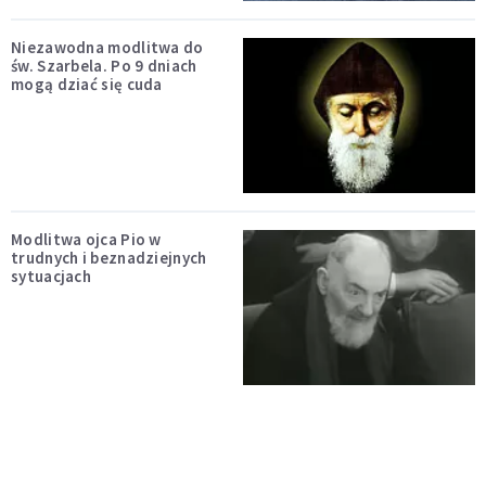
Niezawodna modlitwa do
św. Szarbela. Po 9 dniach
mogą dziać się cuda
Modlitwa ojca Pio w
trudnych i beznadziejnych
sytuacjach