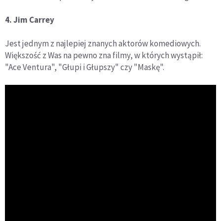
4. Jim Carrey
Jest jednym z najlepiej znanych aktorów komediowych.
Większość z Was na pewno zna filmy, w których wystąpił:
"Ace Ventura", "Głupi i Głupszy" czy "Maskę".