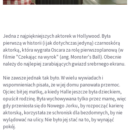
Jedna z najpiękniejszych aktorek w Hollywood. Była
pierwszą w historii (i jak dotychczas jedyną) czarnoskórą
aktorką, która wygrała Oscara za rolę pierwszoplanową (w
filmie "Czekając na wyrok" (ang. Monster's Ball). Obecnie
należy do najlepiej zarabiających gwiazd srebrnego ekranu.
Nie zawsze jednak tak było. W wielu wywiadach i
wspomnieniach pisała, że w jej domu panowała przemoc.
Ojciec bił jej matkę, a kiedy Halle jeszcze była dzieckiem,
opuścił rodzinę. Była wychowywana tylko przez mamę, więc
gdy przeniosła się do Nowego Jorku, by rozpocząć karierę
aktorską, korzystała ze schronisk dla bezdomnych, by nie
wylądować na ulicy. Nie było jej stać na to, by wynająć
pokój.