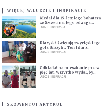
WIĘCEJ W:
LUDZIE I INSPIRACJE
Medal dla 15-letniego bohatera
ze Szczecina. Jego odwaga
ocaliła ludzkie życie
LUDZIE I INSPIRACJE
Klaryski świętują zwycięskiego
gola Brazylii. Ten film z
zakonnicami obejrzały już
LUDZIE I INSPIRACJE
miliony
Odkładał na mieszkanie przez
pięć lat. Wszystko wydał, by
spełnić marzenie 80-letniego
LUDZIE I INSPIRACJE
dziadka
SKOMENTUJ ARTYKUŁ