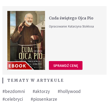
Cuda świętego Ojca Pio
Opracowanie: Katarzyna Stokłosa
SPRAWDŹ CENĘ
TEMATY W ARTYKULE
#bezdomni
#aktorzy
#hollywood
#celebryci
#piosenkarze