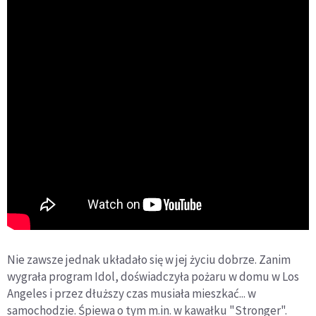
Nie zawsze jednak układało się w jej życiu dobrze. Zanim
wygrała program Idol, doświadczyła pożaru w domu w Los
Angeles i przez dłuższy czas musiała mieszkać... w
samochodzie. Śpiewa o tym m.in. w kawałku "Stronger".