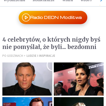
Radio DEON Modlitwa
4 celebrytów, o których nigdy byś
nie pomyślał, że byli... bezdomni
PO GODZINACH
LUDZIE I INSPIRACJE