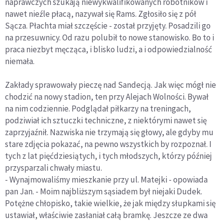
naprawczych szukają niewykwalifikowanych robotników i
nawet nieźle płacą, nazywał się Rams. Zgłosiło się z pół
Sącza. Płachta miał szczęście - został przyjęty. Posadzili go
na przesuwnicy. Od razu polubił to nowe stanowisko. Bo to i
praca niezbyt męcząca, i blisko ludzi, a i odpowiedzialność
niemała.
Zakłady sprawowały pieczę nad Sandecją. Jak więc mógł nie
chodzić na nowy stadion, ten przy Alejach Wolności. Bywał
na nim codziennie. Podglądał piłkarzy na treningach,
podziwiał ich sztuczki techniczne, z niektórymi nawet się
zaprzyjaźnił. Nazwiska nie trzymają się głowy, ale gdyby mu
stare zdjęcia pokazać, na pewno wszystkich by rozpoznał. I
tych z lat pięćdziesiątych, i tych młodszych, którzy później
przysparzali chwały miastu.
- Wynajmowaliśmy mieszkanie przy ul. Matejki - opowiada
pan Jan. - Moim najbliższym sąsiadem był niejaki Dudek.
Potężne chłopisko, takie wielkie, że jak między słupkami się
ustawiał, właściwie zasłaniał całą bramkę. Jeszcze ze dwa