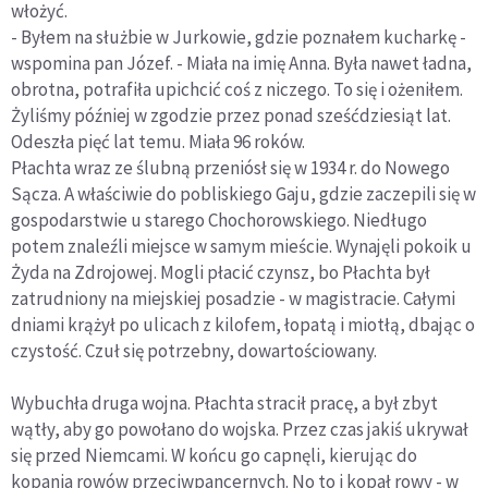
włożyć.
- Byłem na służbie w Jurkowie, gdzie poznałem kucharkę -
wspomina pan Józef. - Miała na imię Anna. Była nawet ładna,
obrotna, potrafiła upichcić coś z niczego. To się i ożeniłem.
Żyliśmy później w zgodzie przez ponad sześćdziesiąt lat.
Odeszła pięć lat temu. Miała 96 roków.
Płachta wraz ze ślubną przeniósł się w 1934 r. do Nowego
Sącza. A właściwie do pobliskiego Gaju, gdzie zaczepili się w
gospodarstwie u starego Chochorowskiego. Niedługo
potem znaleźli miejsce w samym mieście. Wynajęli pokoik u
Żyda na Zdrojowej. Mogli płacić czynsz, bo Płachta był
zatrudniony na miejskiej posadzie - w magistracie. Całymi
dniami krążył po ulicach z kilofem, łopatą i miotłą, dbając o
czystość. Czuł się potrzebny, dowartościowany.
Wybuchła druga wojna. Płachta stracił pracę, a był zbyt
wątły, aby go powołano do wojska. Przez czas jakiś ukrywał
się przed Niemcami. W końcu go capnęli, kierując do
kopania rowów przeciwpancernych. No to i kopał rowy - w