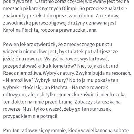
pokrzywdzeni. Ostatnio coraz częściej widywany jest też na
meczach piłkarek ręcznych Olimpii. Bo przecież znalazł się
znakomity pretekst do opuszczania domu. Za czołową
zawodniczkę pierwszoligowej drużyny uznawana jest
Karolina Płachta, rodzona prawnuczka Jana.
Pewien lekarz stwierdził, że z medycznego punktu
widzenia niemożliwe jest, by stulatek potrafił jeszcze
jeździć na rowerze. Wsiąść na rower, wystartować,
przepedałować kilka kilometrów? Nie, to jakiś absurd.
Rzecz niemożliwa. Wybryk natury. Zwykła bujda na resorach.
- Niemożliwe? Wybryk natury? No to ja mu pokażę ten
wybryk - złości się Jan Płachta. - Na razie rowerek
odłożyłem, ale jeśli tylko słoneczko zaświeci, niech czeka
ten doktor na mnie przed bramą. Zobaczy staruszka na
rowerze. Musi tylko uważać, żeby go ten staruszek
przypadkiem nie potrącił.
Pan Jan radował się ogromnie, kiedy w wielkanocną sobotę