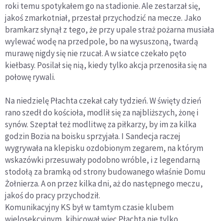
roki temu spotykałem go na stadionie. Ale zestarzał się,
jakoś zmarkotniał, przestał przychodzić na mecze. Jako
bramkarz słynął z tego, że przy upale straż pożarna musiała
wylewać wodę na przedpole, bo na wysuszoną, twardą
murawę nigdy się nie rzucał. A w siatce czekało pęto
kiełbasy. Posilał się nią, kiedy tylko akcja przenosiła się na
połowę rywali.
Na niedzielę Płachta czekał cały tydzień. W święty dzień
rano szedł do kościoła, modlił się za najbliższych, żonę i
synów. Szeptał też modlitwę za piłkarzy, by im za kilka
godzin Bozia na boisku sprzyjała. I Sandecja raczej
wygrywała na klepisku ozdobionym zegarem, na którym
wskazówki przesuwały podobno wróble, i z legendarną
stodołą za bramką od strony budowanego właśnie Domu
Żołnierza. A on przez kilka dni, aż do następnego meczu,
jakoś do pracy przychodził.
Komunikacyjny KS był w tamtym czasie klubem
wielosekcyjnym, kibicował więc Płachta nie tylko