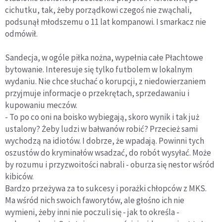
cichutku, tak, żeby porządkowi czegoś nie zwąchali,
podsunął młodszemu o 11 lat kompanowi. I smarkacz nie
odmówił.
Sandecja, w ogóle piłka nożna, wypełnia całe Płachtowe
bytowanie. Interesuje się tylko futbolem w lokalnym
wydaniu. Nie chce słuchać o korupcji, z niedowierzaniem
przyjmuje informacje o przekrętach, sprzedawaniu i
kupowaniu meczów.
- To po co oni na boisko wybiegają, skoro wynik i tak już
ustalony? Żeby ludzi w bałwanów robić? Przecież sami
wychodzą na idiotów. I dobrze, że wpadają. Powinni tych
oszustów do kryminałów wsadzać, do robót wysyłać. Może
by rozumu i przyzwoitości nabrali - oburza się nestor wśród
kibiców.
Bardzo przeżywa za to sukcesy i porażki chłopców z MKS.
Ma wśród nich swoich faworytów, ale głośno ich nie
wymieni, żeby inni nie poczuli się - jak to określa -