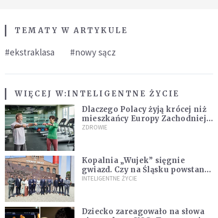
TEMATY W ARTYKULE
#ekstraklasa
#nowy sącz
WIĘCEJ W:
INTELIGENTNE ŻYCIE
Dlaczego Polacy żyją krócej niż
mieszkańcy Europy Zachodniej?
Ekspertka wskazuje główne
ZDROWIE
przyczyny
Kopalnia „Wujek” sięgnie
gwiazd. Czy na Śląsku powstanie
„Dolina Krzemowa”?
INTELIGENTNE ŻYCIE
Dziecko zareagowało na słowa