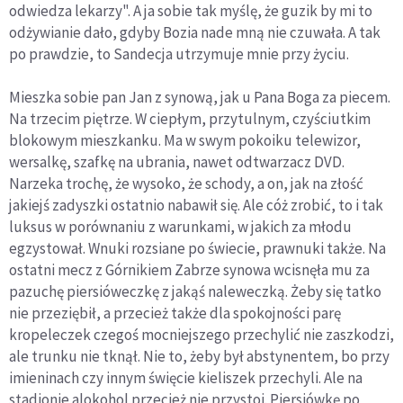
odwiedza lekarzy". A ja sobie tak myślę, że guzik by mi to
odżywianie dało, gdyby Bozia nade mną nie czuwała. A tak
po prawdzie, to Sandecja utrzymuje mnie przy życiu.
Mieszka sobie pan Jan z synową, jak u Pana Boga za piecem.
Na trzecim piętrze. W ciepłym, przytulnym, czyściutkim
blokowym mieszkanku. Ma w swym pokoiku telewizor,
wersalkę, szafkę na ubrania, nawet odtwarzacz DVD.
Narzeka trochę, że wysoko, że schody, a on, jak na złość
jakiejś zadyszki ostatnio nabawił się. Ale cóż zrobić, to i tak
luksus w porównaniu z warunkami, w jakich za młodu
egzystował. Wnuki rozsiane po świecie, prawnuki także. Na
ostatni mecz z Górnikiem Zabrze synowa wcisnęła mu za
pazuchę piersióweczkę z jakąś naleweczką. Żeby się tatko
nie przeziębił, a przecież także dla spokojności parę
kropeleczek czegoś mocniejszego przechylić nie zaszkodzi,
ale trunku nie tknął. Nie to, żeby był abstynentem, bo przy
imieninach czy innym święcie kieliszek przechyli. Ale na
stadionie alokohol przecież nie przystoi. Piersiówkę po