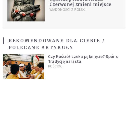
Czerwonej zmieni miejsce
WIADOMOŚCI Z POLSKI
REKOMENDOWANE DLA CIEBIE /
POLECANE ARTYKUŁY
Czy Kościół czeka pęknięcie? Spór o
Tradycję narasta
KOŚCIÓŁ
Ślepy los czy Opatrzność? Człowiek
wobec tajemnicy życia
KOŚCIÓŁ
Modlitwa o dobry dzień w pracy
INTELIGENTNE ŻYCIE