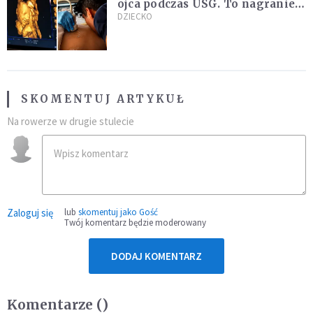
ojca podczas USG. To nagranie
podbija sieć
DZIECKO
SKOMENTUJ ARTYKUŁ
Na rowerze w drugie stulecie
Zaloguj się
lub
skomentuj jako Gość
Twój komentarz będzie moderowany
DODAJ KOMENTARZ
Komentarze (
)