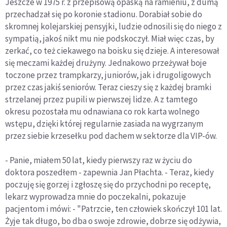
Jeszcze w 1975 r. z przepisową opaską na ramieniu, z dumą
przechadzał się po koronie stadionu. Dorabiał sobie do
skromnej kolejarskiej pensyjki, ludzie odnosili się do niego z
sympatią, jakoś nikt mu nie podskoczył. Miał więc czas, by
zerkać, co też ciekawego na boisku się dzieje. A interesował
się meczami każdej drużyny. Jednakowo przeżywał boje
toczone przez trampkarzy, juniorów, jak i drugoligowych
przez czas jakiś seniorów. Teraz cieszy się z każdej bramki
strzelanej przez pupili w pierwszej lidze. A z tamtego
okresu pozostała mu odnawiana co rok karta wolnego
wstępu, dzięki której regularnie zasiada na wygrzanym
przez siebie krzesełku pod dachem w sektorze dla VIP-ów.
- Panie, miałem 50 lat, kiedy pierwszy raz w życiu do
doktora poszedłem - zapewnia Jan Płachta. - Teraz, kiedy
poczuję się gorzej i zgłoszę się do przychodni po receptę,
lekarz wyprowadza mnie do poczekalni, pokazuje
pacjentom i mówi: - "Patrzcie, ten człowiek skończył 101 lat.
Żyje tak długo, bo dba o swoje zdrowie, dobrze się odżywia,