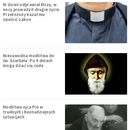
W dzień odprawiał Mszę, w
nocy prowadził drugie życie.
Przełożony kazał mu
opuścić zakon
Niezawodna modlitwa do
św. Szarbela. Po 9 dniach
mogą dziać się cuda
Modlitwa ojca Pio w
trudnych i beznadziejnych
sytuacjach