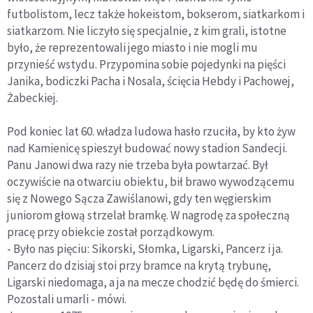
futbolistom, lecz także hokeistom, bokserom, siatkarkom i
siatkarzom. Nie liczyło się specjalnie, z kim grali, istotne
było, że reprezentowali jego miasto i nie mogli mu
przynieść wstydu. Przypomina sobie pojedynki na pięści
Janika, bodiczki Pacha i Nosala, ścięcia Hebdy i Pachowej,
Żabeckiej.
Pod koniec lat 60. władza ludowa hasło rzuciła, by kto żyw
nad Kamienicę spieszył budować nowy stadion Sandecji.
Panu Janowi dwa razy nie trzeba była powtarzać. Był
oczywiście na otwarciu obiektu, bił brawo wywodzącemu
się z Nowego Sącza Zawiślanowi, gdy ten węgierskim
juniorom głową strzelał bramkę. W nagrodę za społeczną
pracę przy obiekcie został porządkowym.
- Było nas pięciu: Sikorski, Słomka, Ligarski, Pancerz i ja.
Pancerz do dzisiaj stoi przy bramce na krytą trybunę,
Ligarski niedomaga, a ja na mecze chodzić będę do śmierci.
Pozostali umarli - mówi.