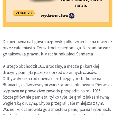
Do niedawna na ligowe rozgrywki piłkarzy jechał na rowerze
przez całe miasto. Teraz trochę niedomaga. Na stadion wozi
go taksówką prawnuk, a rachunek płaci Sandecja.
9 lutego obchodził 101. urodziny, a mecze piłkarskiej
drużyny pamięta jeszcze z przedwojennych czasów.
Odbywały się na od dawna nieistniejącym stadionie na
Błoniach, za ówczesnymi warsztatami kolejowymi. Pierwsza
wyprawa na prawdziwe zawody przypadła na rok 1935.
Szczegółów nie pamięta, tylko tyle, że grali z jakąś sławną
węgierską drużyną. Chyba przegrali, ale mniejsza z tym.
Ważne, że oczarowała go atmosfera panująca na trybunach.