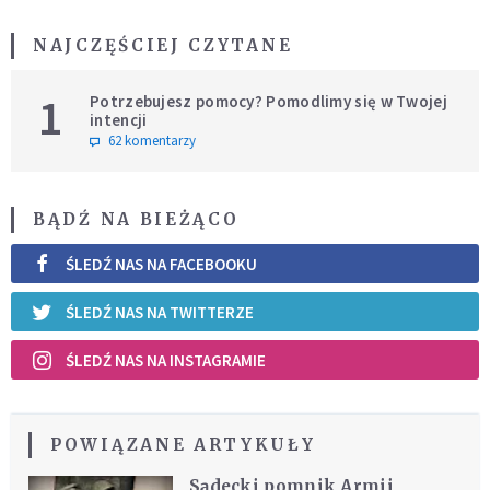
NAJCZĘŚCIEJ CZYTANE
1
Potrzebujesz pomocy? Pomodlimy się w Twojej
intencji
62 komentarzy
BĄDŹ NA BIEŻĄCO
ŚLEDŹ NAS NA FACEBOOKU
ŚLEDŹ NAS NA TWITTERZE
ŚLEDŹ NAS NA INSTAGRAMIE
POWIĄZANE ARTYKUŁY
Sądecki pomnik Armii