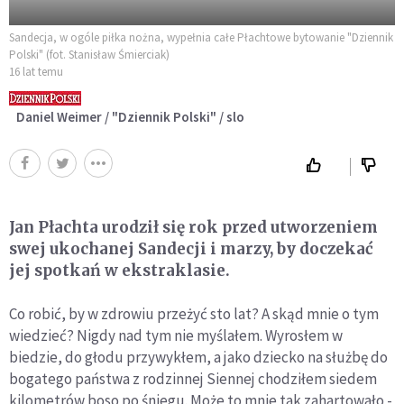
Sandecja, w ogóle piłka nożna, wypełnia całe Płachtowe bytowanie "Dziennik
Polski" (fot. Stanisław Śmierciak)
16 lat temu
Daniel Weimer / "Dziennik Polski" / slo
Jan Płachta urodził się rok przed utworzeniem
swej ukochanej Sandecji i marzy, by doczekać
jej spotkań w ekstraklasie.
Co robić, by w zdrowiu przeżyć sto lat? A skąd mnie o tym
wiedzieć? Nigdy nad tym nie myślałem. Wyrosłem w
biedzie, do głodu przywykłem, a jako dziecko na służbę do
bogatego państwa z rodzinnej Siennej chodziłem siedem
kilometrów boso po śniegu. Może to mnie tak zahartowało -