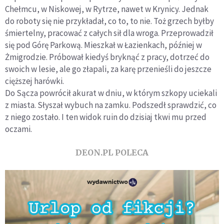
Chełmcu, w Niskowej, w Rytrze, nawet w Krynicy. Jednak
do roboty się nie przykładał, co to, to nie. Toż grzech byłby
śmiertelny, pracować z całych sił dla wroga. Przeprowadził
się pod Górę Parkową. Mieszkał w Łazienkach, później w
Żmigrodzie. Próbował kiedyś bryknąć z pracy, dotrzeć do
swoich w lesie, ale go złapali, za karę przenieśli do jeszcze
cięższej harówki.
Do Sącza powrócił akurat w dniu, w którym szkopy uciekali
z miasta. Słyszał wybuch na zamku. Podszedł sprawdzić, co
z niego zostało. I ten widok ruin do dzisiaj tkwi mu przed
oczami.
DEON.PL POLECA