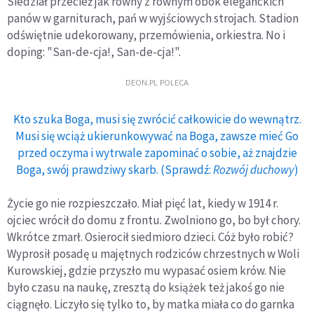
Siedział przecież jak równy z równym obok eleganckich
panów w garniturach, pań w wyjściowych strojach. Stadion
odświętnie udekorowany, przemówienia, orkiestra. No i
doping: "San-de-cja!, San-de-cja!".
DEON.PL POLECA
Kto szuka Boga, musi się zwrócić całkowicie do wewnątrz.
Musi się wciąż ukierunkowywać na Boga, zawsze mieć Go
przed oczyma i wytrwale zapominać o sobie, aż znajdzie
Boga, swój prawdziwy skarb. (Sprawdź:
Rozwój duchowy
)
Życie go nie rozpieszczało. Miał pięć lat, kiedy w 1914 r.
ojciec wrócił do domu z frontu. Zwolniono go, bo był chory.
Wkrótce zmarł. Osierocił siedmioro dzieci. Cóż było robić?
Wyprosił posadę u majętnych rodziców chrzestnych w Woli
Kurowskiej, gdzie przyszło mu wypasać osiem krów. Nie
było czasu na naukę, zresztą do książek też jakoś go nie
ciągnęło. Liczyło się tylko to, by matka miała co do garnka