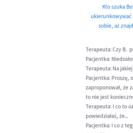
Kto szuka Bo
ukierunkowywać n
sobie, aż znaj
Terapeuta: Czy B. po
Pacjentka: Niedosło
Terapeuta: Na jakie
Pacjentka: Proszę, 
zaproponował, że z
to nie jest konieczn
Terapeuta: I co to 
powiedziałaś, że...
Pacjentka: I co z t