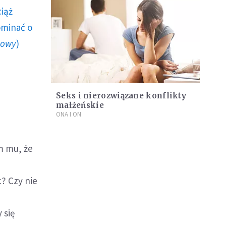
ciąż
ominać o
howy
)
Seks i nierozwiązane konflikty
małżeńskie
ONA I ON
m mu, że
? Czy nie
 się