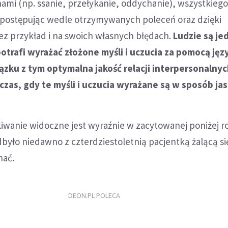
hami (np. ssanie, przełykanie, oddychanie), wszystkiego
 postępując wedle otrzymywanych poleceń oraz dzięki
ez przykład i na swoich własnych błędach.
Ludzie są j
otrafi wyrażać złożone myśli i uczucia za pomocą jęz
zku z tym optymalna jakość relacji interpersonalny
zas, gdy te myśli i uczucia wyrażane są w sposób jas
iwanie widoczne jest wyraźnie w zacytowanej poniżej 
dbyło niedawno z czterdziestoletnią pacjentką żalącą się,
hać.
DEON.PL POLECA