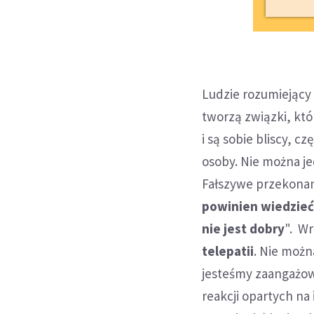
Ludzie rozumiejący s
tworzą związki, któ
i są sobie bliscy, 
osoby. Nie można j
Fałszywe przekonani
powinien wiedzieć,
nie jest dobry
". W
telepatii
. Nie możn
jesteśmy zaangażowa
reakcji opartych n