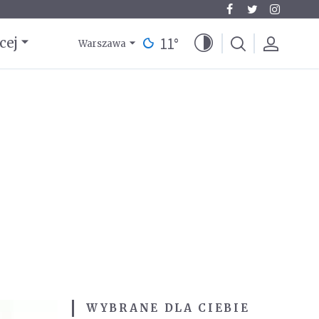
11
°
cej
Warszawa
WYBRANE DLA CIEBIE