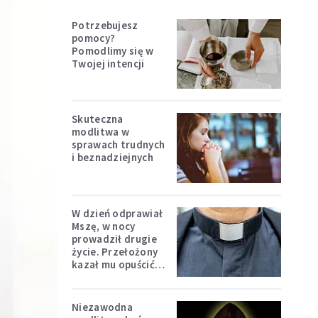
Potrzebujesz
pomocy?
Pomodlimy się w
Twojej intencji
Skuteczna
modlitwa w
sprawach trudnych
i beznadziejnych
W dzień odprawiał
Mszę, w nocy
prowadził drugie
życie. Przełożony
kazał mu opuścić
zakon
Niezawodna