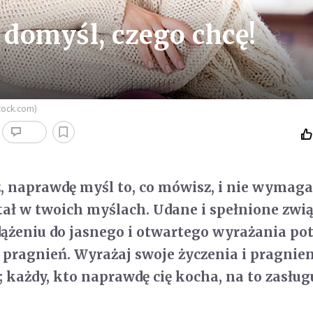
ę domyśl, czego chcę!
stock.com)
, naprawdę myśl to, co mówisz, i nie wymaga
tał w twoich myślach. Udane i spełnione zwi
 dążeniu do jasnego i otwartego wyrażania pot
 i pragnień. Wyrażaj swoje życzenia i pragnie
; każdy, kto naprawdę cię kocha, na to zasług