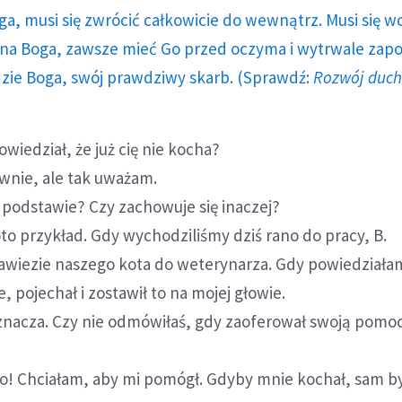
ga, musi się zwrócić całkowicie do wewnątrz. Musi się w
a Boga, zawsze mieć Go przed oczyma i wytrwale zap
dzie Boga, swój prawdziwy skarb. (Sprawdź:
Rozwój duc
wiedział, że już cię nie kocha?
wnie, ale tak uważam.
j podstawie? Czy zachowuje się inaczej?
oto przykład. Gdy wychodziliśmy dziś rano do pracy, B.
awiezie naszego kota do weterynarza. Gdy powiedziała
e, pojechał i zostawił to na mojej głowie.
oznacza. Czy nie odmówiłaś, gdy zaoferował swoją pomoc
ego! Chciałam, aby mi pomógł. Gdyby mnie kochał, sam by