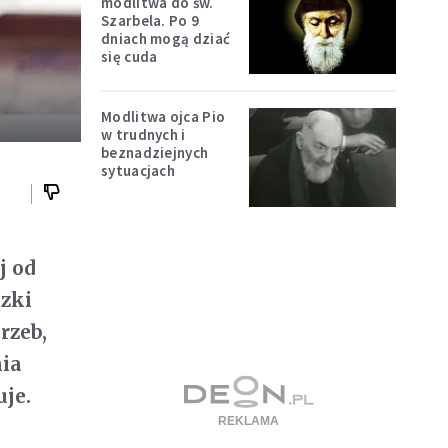
modlitwa do św.
Szarbela. Po 9
dniach mogą dziać
się cuda
Modlitwa ojca Pio
w trudnych i
beznadziejnych
sytuacjach
j od
ązki
rzeb,
nia
uje.