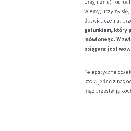
pragnienie) i odruc
wiemy, uczymy się,
doświadczeniu, prz
gatunkiem, który p
mówionego. W zwią
osiągana jest wówc
Telepatyczne oczek
którą jedno z nas o
mąż przestał ją koc