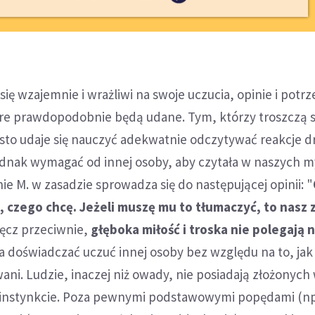
ię wzajemnie i wrażliwi na swoje uczucia, opinie i potrz
re prawdopodobnie będą udane. Tym, którzy troszczą si
często udaje się nauczyć adekwatnie odczytywać reakcje d
ednak wymagać od innej osoby, aby czytała w naszych m
e M. w zasadzie sprowadza się do następującej opinii: "
 czego chcę. Jeżeli muszę mu to tłumaczyć, to nasz
ręcz przeciwnie,
głęboka miłość i troska nie polegają 
a doświadczać uczuć innej osoby bez względu na to, jak
ni. Ludzie, inaczej niż owady, nie posiadają złożonyc
a instynkcie. Poza pewnymi podstawowymi popędami (np