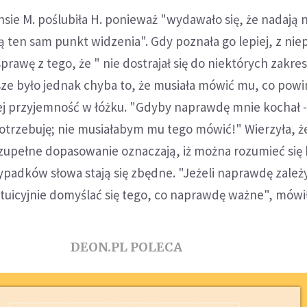
ie M. poślubiła H. ponieważ "wydawało się, że nadają 
ą ten sam punkt widzenia". Gdy poznała go lepiej, z ni
prawę z tego, że " nie dostrajał się do niektórych zakres
sze było jednak chyba to, że musiała mówić mu, co powi
jej przyjemność w łóżku. "Gdyby naprawdę mnie kochał - ża
otrzebuję; nie musiałabym mu tego mówić!" Wierzyła, ż
zupełne dopasowanie oznaczają, iż można rozumieć się 
ypadków słowa stają się zbędne. "Jeżeli naprawdę zależy
tuicyjnie domyślać się tego, co naprawdę ważne", mówił
DEON.PL POLECA