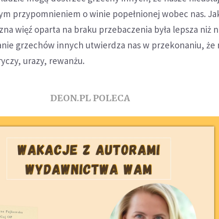
nym przypomnieniem o winie popełnionej wobec nas. Ja
na więź oparta na braku przebaczenia była lepsza niż ni
anie grzechów innych utwierdza nas w przekonaniu, ż
ryczy, urazy, rewanżu.
DEON.PL POLECA