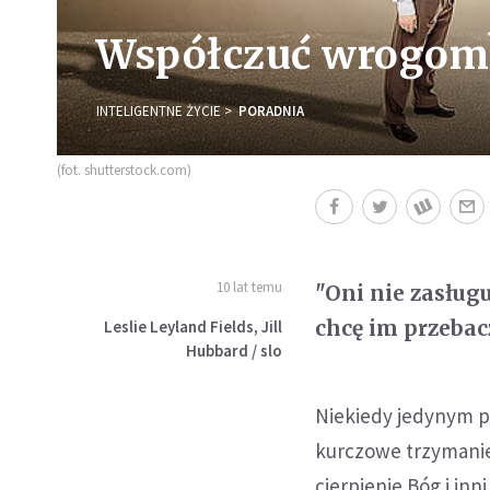
Współczuć wrogom?
INTELIGENTNE ŻYCIE
PORADNIA
(fot. shutterstock.com)
10 lat temu
"Oni nie zasługu
chcę im przebacz
Leslie Leyland Fields, Jill
Hubbard / slo
Niekiedy jedynym p
kurczowe trzymanie 
cierpienie Bóg i in