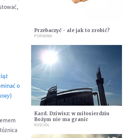
stować,
Przebaczyć - ale jak to zrobić?
PORADNIA
ciąż
ominać o
howy
)
Kard. Dziwisz: w miłosierdziu
blemem
Bożym nie ma granic
KOŚCIÓŁ
Różnica