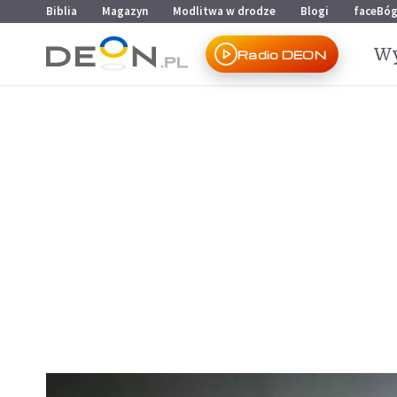
Przejdź do menu głównego
Przejdź do treści
Biblia
Magazyn
Modlitwa w drodze
Blogi
faceBó
Wy
Radio DEON