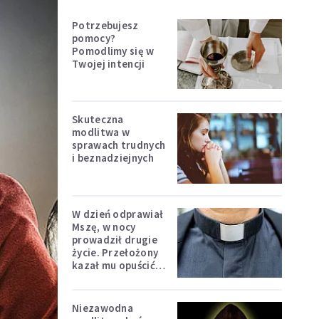
Potrzebujesz
pomocy?
Pomodlimy się w
Twojej intencji
Skuteczna
modlitwa w
sprawach trudnych
i beznadziejnych
W dzień odprawiał
Mszę, w nocy
prowadził drugie
życie. Przełożony
kazał mu opuścić
zakon
Niezawodna