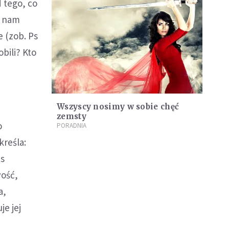
 tego, co
t nam
 (zob. Ps
bili? Kto
Wszyscy nosimy w sobie chęć
zemsty
o
PORADNIA
reśla:
as
wość,
a,
je jej