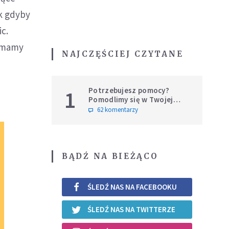
k gdyby
c.
e mamy
NAJCZĘŚCIEJ CZYTANE
Potrzebujesz pomocy?
1
Pomodlimy się w Twojej
intencji
62 komentarzy
BĄDŹ NA BIEŻĄCO
ŚLEDŹ NAS NA FACEBOOKU
ŚLEDŹ NAS NA TWITTERZE