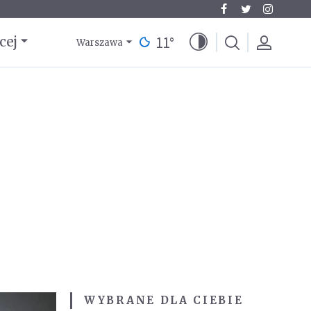
11
°
cej
Warszawa
WYBRANE DLA CIEBIE