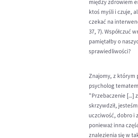
między zdrowiem em
ktoś myśli i czuje,
czekać na interwen
37, 7). Współczuć w
pamiętałby o naszy
sprawiedliwości?
Znajomy, z którym 
psycholog tematem 
"Przebaczenie [...]
skrzywdził, jesteśm
uczciwość, dobro i
ponieważ inna część
znalezienia się w taki