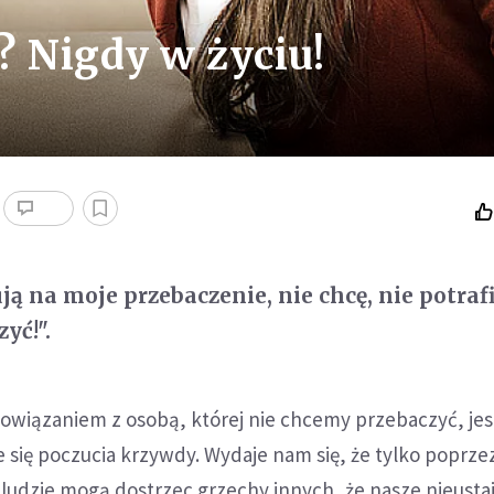
 Nigdy w życiu!
ją na moje przebaczenie, nie chcę, nie potrafię
yć!".
owiązaniem z osobą, której nie chcemy przebaczyć, jes
się poczucia krzywdy. Wydaje nam się, że tylko poprze
ni ludzie mogą dostrzec grzechy innych, że nasze nieusta