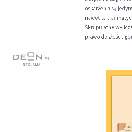
oskarżenia są jedy
nawet ta traumatycz
Skrupulatne wylicz
prawo do złości, go