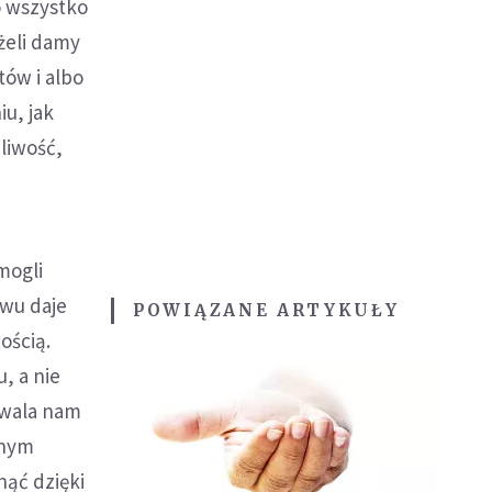
o wszystko
żeli damy
tów i albo
u, jak
dliwość,
mogli
ewu daje
POWIĄZANE ARTYKUŁY
tością.
, a nie
zwala nam
wnym
ąć dzięki