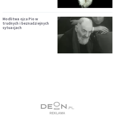
Modlitwa ojca Pio w
trudnych i beznadziejnych
sytuacjach