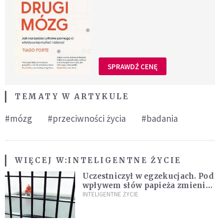
SPRAWDŹ CENĘ
TEMATY W ARTYKULE
#mózg
#przeciwności życia
#badania
WIĘCEJ W:
INTELIGENTNE ŻYCIE
Uczestniczył w egzekucjach. Pod
wpływem słów papieża zmienił
zdanie
INTELIGENTNE ŻYCIE