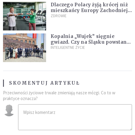
Dlaczego Polacy żyją krócej niż
mieszkańcy Europy Zachodniej?
Ekspertka wskazuje główne
ZDROWIE
przyczyny
Kopalnia „Wujek” sięgnie
gwiazd. Czy na Śląsku powstanie
„Dolina Krzemowa”?
INTELIGENTNE ŻYCIE
SKOMENTUJ ARTYKUŁ
Przeciwności życiowe trwale zmieniają nasze mózgi. Co to w
praktyce oznacza?