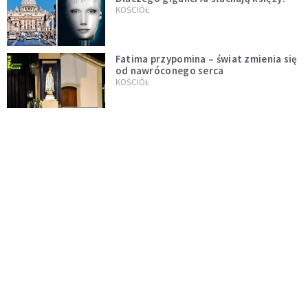
KOŚCIÓŁ
Fatima przypomina – świat zmienia się
od nawróconego serca
KOŚCIÓŁ
Miała pomagać w górach, dziś coraz
częściej rani. Co stało się z
Tatromaniakami?
PO GODZINACH