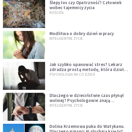
Ślepy los czy Opatrzność? Człowiek
wobec tajemnicy życia
KOŚCIÓŁ
Modlitwa o dobry dzień w pracy
INTELIGENTNE ŻYCIE
Jak szybko opanować stres? Lekarz
zdradza prostą metodę, która działa
od razu
PSYCHOLOGIA NA CO DZIEŃ
Dlaczego w dzieciństwie czas płynął
wolniej? Psychologowie znają
odpowiedź
INTELIGENTNE ŻYCIE
Dolina Krzemowa puka do Watykanu.
Dlaczego giganci AI słuchają księży?