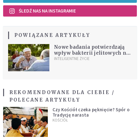
ŚLEDŹ NAS NA INSTAGRAMIE
POWIĄZANE ARTYKUŁY
Nowe badania potwierdzają
wpływ bakterii jelitowych na
zdrowie mózgu
INTELIGENTNE ŻYCIE
REKOMENDOWANE DLA CIEBIE /
POLECANE ARTYKUŁY
Czy Kościół czeka pęknięcie? Spór o
Tradycję narasta
KOŚCIÓŁ