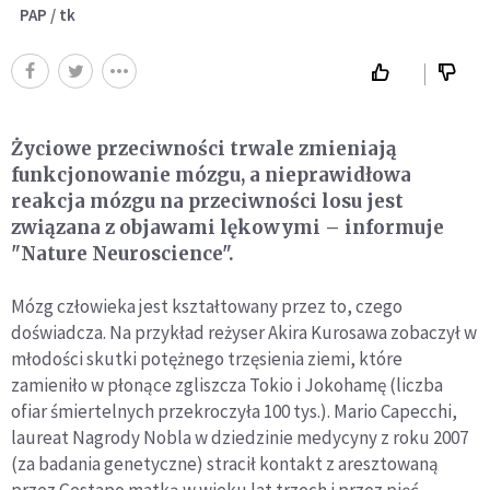
PAP / tk
Życiowe przeciwności trwale zmieniają
funkcjonowanie mózgu, a nieprawidłowa
reakcja mózgu na przeciwności losu jest
związana z objawami lękowymi – informuje
"Nature Neuroscience".
Mózg człowieka jest kształtowany przez to, czego
doświadcza. Na przykład reżyser Akira Kurosawa zobaczył w
młodości skutki potężnego trzęsienia ziemi, które
zamieniło w płonące zgliszcza Tokio i Jokohamę (liczba
ofiar śmiertelnych przekroczyła 100 tys.). Mario Capecchi,
laureat Nagrody Nobla w dziedzinie medycyny z roku 2007
(za badania genetyczne) stracił kontakt z aresztowaną
przez Gestapo matką w wieku lat trzech i przez pięć