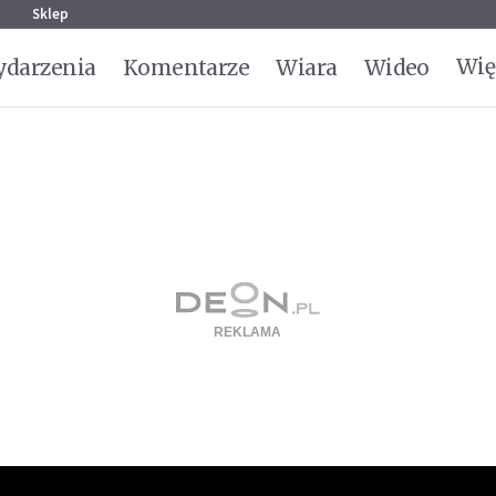
g
Sklep
Wię
darzenia
Komentarze
Wiara
Wideo