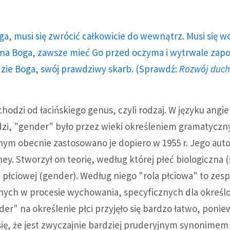
ga, musi się zwrócić całkowicie do wewnątrz. Musi się w
a Boga, zawsze mieć Go przed oczyma i wytrwale zap
dzie Boga, swój prawdziwy skarb. (Sprawdź:
Rozwój duc
odzi od łacińskiego genus, czyli rodzaj. W języku angie
dzi, "gender" było przez wieki określeniem gramatyczn
ym obecnie zastosowano je dopiero w 1955 r. Jego aut
y. Stworzył on teorię, według której płeć biologiczna (s
 płciowej (gender). Według niego "rola płciowa" to zes
ych w procesie wychowania, specyficznych dla określ
der" na określenie płci przyjęło się bardzo łatwo, ponie
ię, że jest zwyczajnie bardziej pruderyjnym synonimem