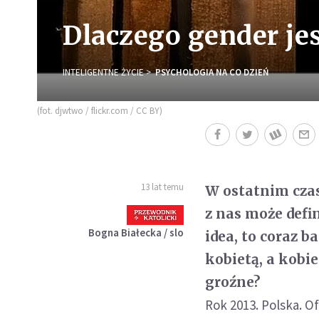
Dlaczego gender je
INTELIGENTNE ŻYCIE
PSYCHOLOGIA NA CO DZIEŃ
(fot. djwtwo / flickr.com / CC BY)
13 lat temu
W ostatnim czas
z nas może defin
Bogna Białecka / slo
idea, to coraz b
kobietą, a kobi
groźne?
Rok 2013. Polska. 