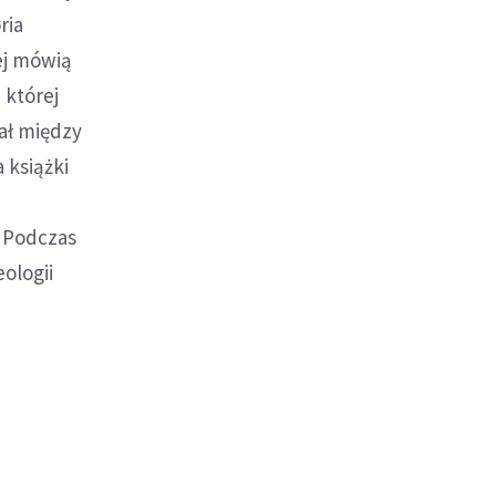
ria
iej mówią
 której
iał między
 książki
. Podczas
ologii