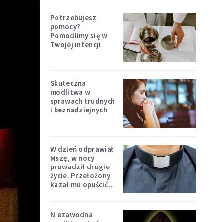
Potrzebujesz
pomocy?
Pomodlimy się w
Twojej intencji
Skuteczna
modlitwa w
sprawach trudnych
i beznadziejnych
W dzień odprawiał
Mszę, w nocy
prowadził drugie
życie. Przełożony
kazał mu opuścić
zakon
Niezawodna