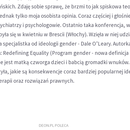
ańskich. Zdaję sobie sprawę, że brzmi to jak spiskowa teo
 jednak tylko moja osobista opinia. Coraz częściej i głośn
chiatrzy i psychologowie. Ostatnio taka konferencja, w
yła się w kwietniu w Brescii (Włochy). Wzięła w niej udz
specjalistka od ideologii gender - Dale O’Leary. Autorka
 Redefining Equality (Program gender - nowa definicja
ie jest matką czworga dzieci i babcią gromadki wnuków
yła, jakie są konsekwencje coraz bardziej popularnej ide
erapii oraz rozwiązań prawnych.
DEON.PL POLECA