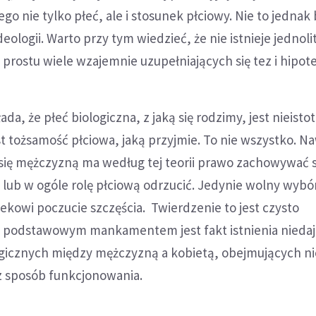
go nie tylko płeć, ale i stosunek płciowy. Nie to jednak 
eologii. Warto przy tym wiedzieć, że nie istnieje jednolit
o prostu wiele wzajemnie uzupełniających się tez i hipot
ada, że płeć biologiczna, z jaką się rodzimy, jest nieistot
t tożsamość płciowa, jaką przyjmie. To nie wszystko. N
się mężczyzną ma według tej teorii prawo zachowywać s
ta lub w ogóle rolę płciową odrzucić. Jedynie wolny wyb
iekowi poczucie szczęścia. Twierdzenie to jest czysto
go podstawowym mankamentem jest fakt istnienia niedaj
ogicznych między mężczyzną a kobietą, obejmujących ni
cz sposób funkcjonowania.