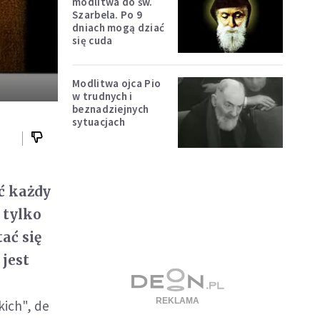
modlitwa do św.
Szarbela. Po 9
dniach mogą dziać
się cuda
Modlitwa ojca Pio
w trudnych i
beznadziejnych
sytuacjach
ć każdy
 tylko
ać się
 jest
ich", de