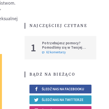
eństwom.
"
eksualnej
NAJCZĘŚCIEJ CZYTANE
Potrzebujesz pomocy?
1
Pomodlimy się w Twojej
intencji
62 komentarzy
BĄDŹ NA BIEŻĄCO
ŚLEDŹ NAS NA FACEBOOKU
ŚLEDŹ NAS NA TWITTERZE