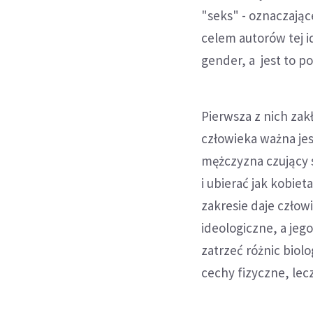
"seks" - oznaczające
celem autorów tej id
gender, a jest to p
Pierwsza z nich zakł
człowieka ważna jes
mężczyzna czujący 
i ubierać jak kobie
zakresie daje człow
ideologiczne, a je
zatrzeć różnic biol
cechy fizyczne, le