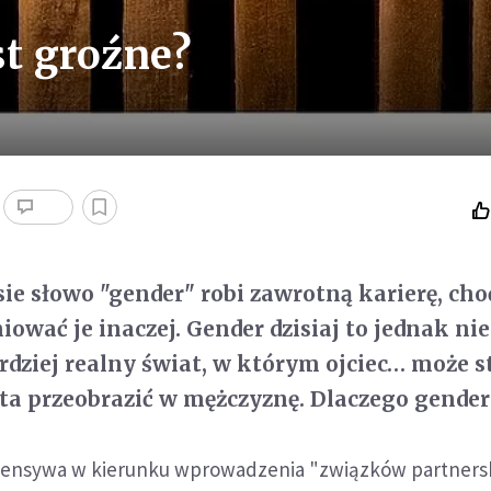
st groźne?
ie słowo "gender" robi zawrotną karierę, cho
iować je inaczej. Gender dzisiaj to jednak nie
ardziej realny świat, w którym ojciec… może st
eta przeobrazić w mężczyznę. Dlaczego gender
Ofensywa w kierunku wprowadzenia "związków partnersk