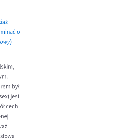
ciąż
ominać o
howy
)
lskim,
ym.
orem był
ex) jest
pół cech
onej
waż
 słowa