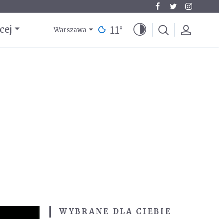
11
°
cej
Warszawa
WYBRANE DLA CIEBIE