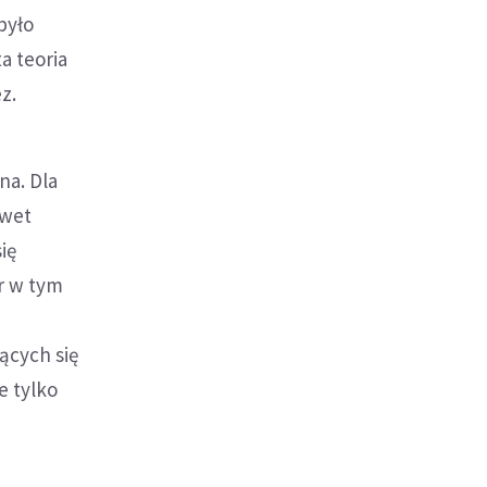
było
a teoria
ez.
na. Dla
awet
ię
ór w tym
ących się
e tylko