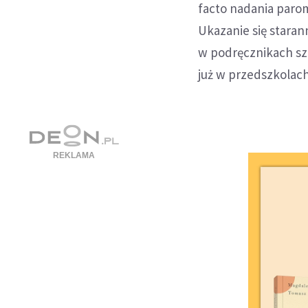
facto nadania par
Ukazanie się staran
w podręcznikach sz
już w przedszkolach