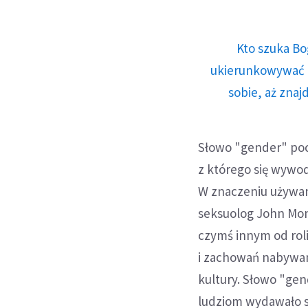
Kto szuka Bo
ukierunkowywać n
sobie, aż znaj
Słowo "gender" poch
z którego się wywo
W znaczeniu używan
seksuolog John Mone
czymś innym od roli
i zachowań nabywan
kultury. Słowo "gen
ludziom wydawało s