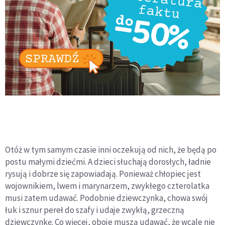
Otóż w tym samym czasie inni oczekują od nich, że będą po
postu małymi dziećmi. A dzieci słuchają dorosłych, ładnie
rysują i dobrze się zapowiadają. Ponieważ chłopiec jest
wojownikiem, lwem i marynarzem, zwykłego czterolatka
musi zatem udawać. Podobnie dziewczynka, chowa swój
łuk i sznur pereł do szafy i udaje zwykłą, grzeczną
dziewczynkę. Co więcej, oboje muszą udawać, że wcale nie