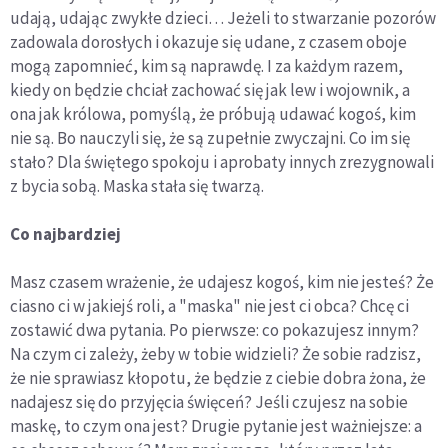
udają, udając zwykłe dzieci… Jeżeli to stwarzanie pozorów
zadowala dorosłych i okazuje się udane, z czasem oboje
mogą zapomnieć, kim są naprawdę. I za każdym razem,
kiedy on będzie chciał zachować się jak lew i wojownik, a
ona jak królowa, pomyślą, że próbują udawać kogoś, kim
nie są. Bo nauczyli się, że są zupełnie zwyczajni. Co im się
stało? Dla świętego spokoju i aprobaty innych zrezygnowali
z bycia sobą. Maska stała się twarzą.
Co najbardziej
Masz czasem wrażenie, że udajesz kogoś, kim nie jesteś? Że
ciasno ci w jakiejś roli, a "maska" nie jest ci obca? Chcę ci
zostawić dwa pytania. Po pierwsze: co pokazujesz innym?
Na czym ci zależy, żeby w tobie widzieli? Że sobie radzisz,
że nie sprawiasz kłopotu, że będzie z ciebie dobra żona, że
nadajesz się do przyjęcia święceń? Jeśli czujesz na sobie
maskę, to czym ona jest? Drugie pytanie jest ważniejsze: a