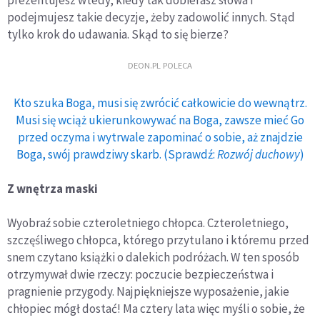
prezentujesz wtedy, kiedy tak dobierasz słowa i
podejmujesz takie decyzje, żeby zadowolić innych. Stąd
tylko krok do udawania. Skąd to się bierze?
DEON.PL POLECA
Kto szuka Boga, musi się zwrócić całkowicie do wewnątrz.
Musi się wciąż ukierunkowywać na Boga, zawsze mieć Go
przed oczyma i wytrwale zapominać o sobie, aż znajdzie
Boga, swój prawdziwy skarb. (Sprawdź:
Rozwój duchowy
)
Z wnętrza maski
Wyobraź sobie czteroletniego chłopca. Czteroletniego,
szczęśliwego chłopca, którego przytulano i któremu przed
snem czytano książki o dalekich podróżach. W ten sposób
otrzymywał dwie rzeczy: poczucie bezpieczeństwa i
pragnienie przygody. Najpiękniejsze wyposażenie, jakie
chłopiec mógł dostać! Ma cztery lata więc myśli o sobie, że