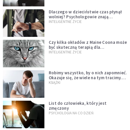
Dlaczego w dzieciństwie czas płynął
wolniej? Psychologowie znają
odpowiedź
INTELIGENTNE ŻYCIE
Czy kilka okładów z Maine Coona może
być skuteczną terapią dla
zestresowanych?
INTELIGENTNE ŻYCIE
Robimy wszystko, by o nich zapomnieć.
Okazuje się, że wiele na tym tracimy.
Czego mogą nas nauczyć porażki?
KSIĄŻKI
List do człowieka, który jest
zmęczony
PSYCHOLOGIA NA CO DZIEŃ