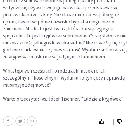
co chcesz schować? Mam znajomego, który przez lata
wstydził się używać swojego nazwiska i przedstawiał się
przezwiskami ze szkoły. Nie chciał mieć nic wspólnego z
ojcem, nawet wspólne nazwisko było dla niego nie do
zniesienia. Maska to jest twarz, która boi się czyjegoś
spojrzenia. To jest kryjówka i schronienie. Co się stało, że nie
możesz znieść jakiegoś kawałka siebie? Nie oskarżaj się zbyt
gorliwie o udawanie czy nieszczerość. Wyobraź sobie raczej,
że kryjówka i maska nie są jedynym schronieniem.
W następnych częściach: o rodzajach masek i o ich
szczególnym "kościelnym" wydaniu i o tym, czy naprawdę
musimy je zdejmować?
Warto przeczytać: ks. Józef Tischner, "Ludzie z kryjówek"