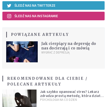
ŚLEDŹ NAS NA TWITTERZE
ŚLEDŹ NAS NA INSTAGRAMIE
POWIĄZANE ARTYKUŁY
Jak cierpiący na depresję do
nas docierają i co mówią
WYGRAĆ Z DEPRESJĄ
REKOMENDOWANE DLA CIEBIE /
POLECANE ARTYKUŁY
Jak szybko opanować stres? Lekarz
zdradza prostą metodę, która działa
od razu
PSYCHOLOGIA NA CO DZIEŃ