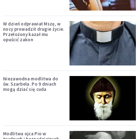
W dzień odprawiał Mszę, w
nocy prowadził drugie życie.
Przełożony kazał mu
opuścić zakon
Niezawodna modlitwa do
św. Szarbela. Po 9 dniach
mogą dziać się cuda
Modlitwa ojca Pio w
trudnych i beznadziejnych