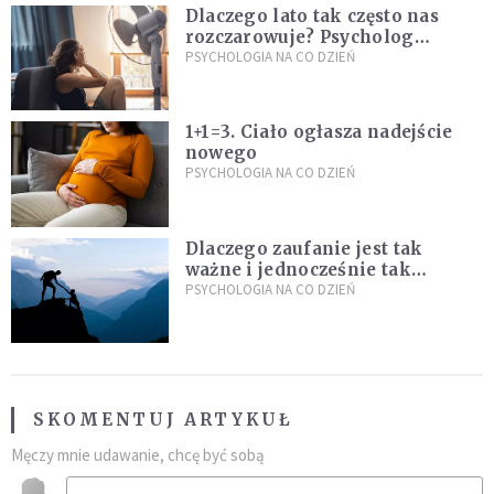
Dlaczego lato tak często nas
rozczarowuje? Psycholog
wyjaśnia, skąd bierze się presja
PSYCHOLOGIA NA CO DZIEŃ
na "najlepsze wakacje życia"
1+1=3. Ciało ogłasza nadejście
nowego
PSYCHOLOGIA NA CO DZIEŃ
Dlaczego zaufanie jest tak
ważne i jednocześnie tak
trudne?
PSYCHOLOGIA NA CO DZIEŃ
SKOMENTUJ ARTYKUŁ
Męczy mnie udawanie, chcę być sobą