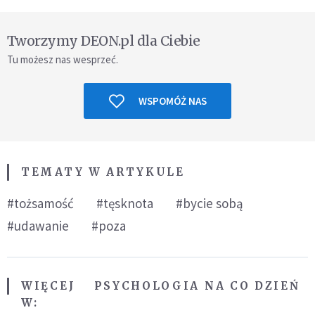
Tworzymy DEON.pl dla Ciebie
Tu możesz nas wesprzeć.
WSPOMÓŻ NAS
TEMATY W ARTYKULE
#tożsamość
#tęsknota
#bycie sobą
#udawanie
#poza
WIĘCEJ
PSYCHOLOGIA NA CO DZIEŃ
W: