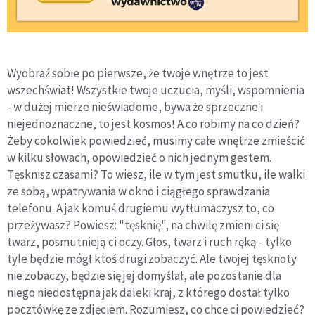
Wyobraź sobie po pierwsze, że twoje wnętrze to jest
wszechświat! Wszystkie twoje uczucia, myśli, wspomnienia
- w dużej mierze nieświadome, bywa że sprzeczne i
niejednoznaczne, to jest kosmos! A co robimy na co dzień?
Żeby cokolwiek powiedzieć, musimy całe wnętrze zmieścić
w kilku słowach, opowiedzieć o nich jednym gestem.
Tęsknisz czasami? To wiesz, ile w tym jest smutku, ile walki
ze sobą, wpatrywania w okno i ciągłego sprawdzania
telefonu. A jak komuś drugiemu wytłumaczysz to, co
przeżywasz? Powiesz: "tęsknię", na chwilę zmieni ci się
twarz, posmutnieją ci oczy. Głos, twarz i ruch ręką - tylko
tyle będzie mógł ktoś drugi zobaczyć. Ale twojej tęsknoty
nie zobaczy, będzie się jej domyślał, ale pozostanie dla
niego niedostępna jak daleki kraj, z którego dostał tylko
pocztówkę ze zdjęciem. Rozumiesz, co chcę ci powiedzieć?