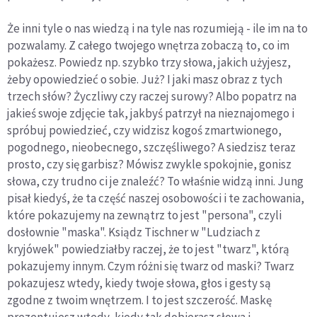
Że inni tyle o nas wiedzą i na tyle nas rozumieją - ile im na to
pozwalamy. Z całego twojego wnętrza zobaczą to, co im
pokażesz. Powiedz np. szybko trzy słowa, jakich użyjesz,
żeby opowiedzieć o sobie. Już? I jaki masz obraz z tych
trzech słów? Życzliwy czy raczej surowy? Albo popatrz na
jakieś swoje zdjęcie tak, jakbyś patrzył na nieznajomego i
spróbuj powiedzieć, czy widzisz kogoś zmartwionego,
pogodnego, nieobecnego, szczęśliwego? A siedzisz teraz
prosto, czy się garbisz? Mówisz zwykle spokojnie, gonisz
słowa, czy trudno ci je znaleźć? To właśnie widzą inni. Jung
pisał kiedyś, że ta część naszej osobowości i te zachowania,
które pokazujemy na zewnątrz to jest "persona", czyli
dosłownie "maska". Ksiądz Tischner w "Ludziach z
kryjówek" powiedziałby raczej, że to jest "twarz", którą
pokazujemy innym. Czym różni się twarz od maski? Twarz
pokazujesz wtedy, kiedy twoje słowa, głos i gesty są
zgodne z twoim wnętrzem. I to jest szczerość. Maskę