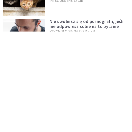
od tych zwierząt?
INTELIGENTNE ŻYCIE
Nie uwolnisz się od pornografii, jeśli
nie odpowiesz sobie na to pytanie
PSYCHOLOGIA NA CO DZIEŃ