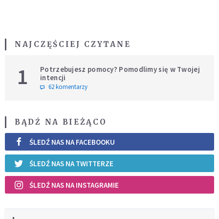
NAJCZĘŚCIEJ CZYTANE
1
Potrzebujesz pomocy? Pomodlimy się w Twojej
intencji
62 komentarzy
BĄDŹ NA BIEŻĄCO
ŚLEDŹ NAS NA FACEBOOKU
ŚLEDŹ NAS NA TWITTERZE
ŚLEDŹ NAS NA INSTAGRAMIE