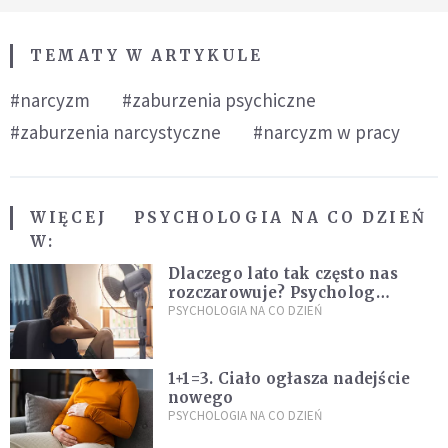
TEMATY W ARTYKULE
#narcyzm
#zaburzenia psychiczne
#zaburzenia narcystyczne
#narcyzm w pracy
WIĘCEJ
PSYCHOLOGIA NA CO DZIEŃ
W:
Dlaczego lato tak często nas
rozczarowuje? Psycholog
wyjaśnia, skąd bierze się presja
PSYCHOLOGIA NA CO DZIEŃ
na "najlepsze wakacje życia"
1+1=3. Ciało ogłasza nadejście
nowego
PSYCHOLOGIA NA CO DZIEŃ