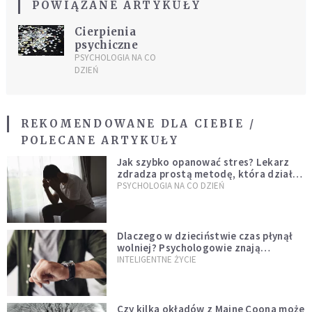
POWIĄZANE ARTYKUŁY
Cierpienia
psychiczne
PSYCHOLOGIA NA CO
DZIEŃ
REKOMENDOWANE DLA CIEBIE /
POLECANE ARTYKUŁY
Jak szybko opanować stres? Lekarz
zdradza prostą metodę, która działa
od razu
PSYCHOLOGIA NA CO DZIEŃ
Dlaczego w dzieciństwie czas płynął
wolniej? Psychologowie znają
odpowiedź
INTELIGENTNE ŻYCIE
Czy kilka okładów z Maine Coona może