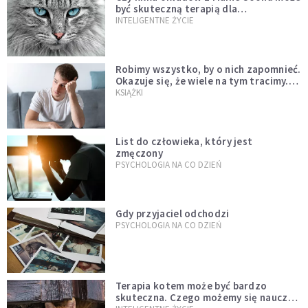
być skuteczną terapią dla
zestresowanych?
INTELIGENTNE ŻYCIE
Robimy wszystko, by o nich zapomnieć.
Okazuje się, że wiele na tym tracimy.
Czego mogą nas nauczyć porażki?
KSIĄŻKI
List do człowieka, który jest
zmęczony
PSYCHOLOGIA NA CO DZIEŃ
Gdy przyjaciel odchodzi
PSYCHOLOGIA NA CO DZIEŃ
Terapia kotem może być bardzo
skuteczna. Czego możemy się nauczyć