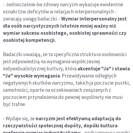
- Jednocześnie ów zdrowy narcyzm wykazuje ewidentne
oznaki tzw. deficytów w relacjach interpersonalnych -
zwracają uwagę badaczki. -
Wymiar interpersonalny jest
dla osób narcystycznych istotnie mniej ważny niż
wymiar sukcesu osobistego, osobistej sprawności czy
osobistej kompetencji.
Badaczki uważają, że ta specyficzna struktura osobowości
jest odpowiedzią na wymagania współczesnej
indywidualistycznej kultury, która
akcentuje "Ja" i stawia
"Ja" wysokie wymagania
. Przewidywanie odległych
negatywnych skutków narcyzmu, takich ja poczucie pustki,
samotności, oparte na oczekiwaniach związanych z
poczuciem przynależenia do pewnej wspólnoty nie musi
być trafne.
- Wydaje się, że
narcyzm jest efektywną adaptacją do
rzeczywistości społecznej dopóty, dopóki kultura
preferuje wymiar indywidualizmu
- podsumowują wyniki