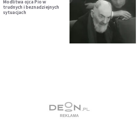
Modlitwa ojca Pio w
trudnych i beznadziejnych
sytuacjach