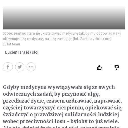
Społeczeństwo stara się ukształtować medycynę tak, by mu odpowiadała - i
otrzymuje taką medycynę, na jaką zasługuje (fot. Zanthia / flickr.com)
15 lat temu
Lucien Israël / slo
Gdyby medycyna wywiązywała się ze swych
odwiecznych zadań, by przynosić ulgę,
przedłużać życie, czasem uzdrawiać, naprawiać,
częściej towarzyszyć cierpieniu, opiekować się,
świadczyć o prawdziwej solidarności ludzkiej
wobec przeciwności losu - byłoby to już wiele.