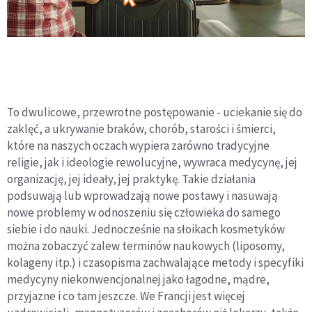
To dwulicowe, przewrotne postępowanie - uciekanie się do
zaklęć, a ukrywanie braków, chorób, starości i śmierci,
które na naszych oczach wypiera zarówno tradycyjne
religie, jak i ideologie rewolucyjne, wywraca medycynę, jej
organizację, jej ideały, jej praktykę. Takie działania
podsuwają lub wprowadzają nowe postawy i nasuwają
nowe problemy w odnoszeniu się człowieka do samego
siebie i do nauki. Jednocześnie na słoikach kosmetyków
można zobaczyć zalew terminów naukowych (liposomy,
kolageny itp.) i czasopisma zachwalające metody i specyfiki
medycyny niekonwencjonalnej jako łagodne, mądre,
przyjazne i co tam jeszcze. We Francji jest więcej