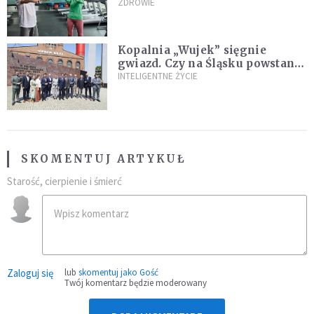
Ekspertka wskazuje główne
ZDROWIE
przyczyny
Kopalnia „Wujek” sięgnie
gwiazd. Czy na Śląsku powstanie
„Dolina Krzemowa”?
INTELIGENTNE ŻYCIE
SKOMENTUJ ARTYKUŁ
Starość, cierpienie i śmierć
Zaloguj się
lub
skomentuj jako Gość
Twój komentarz będzie moderowany