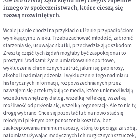
Ale oto dzisiaj żąda się od niej czegoś zupełnie
innego w społeczeństwach, które cieszą się
nazwą rozwiniętych.
Wcale już nie chodzi na przykład o ulżenie przypadłościom
wynikającym z wieku. Trzeba zachować młodość, zabronić
starzenia się, usuwając skutki, przeciwdziałając szkodom.
Zresztą część tych żądań mogłaby być zaspokojona i to
prostymi środkami: życie umiarkowanie sportowe,
wykluczenie chronicznych zatruć, jakimi są papierosy,
alkohol i nadmiar jedzenia. I wykluczenie tego nadmiaru
histerycznych informacji, rozpowszechnianych przez
nawzajem się przekrzykujące media, które uniemożliwiają
wszelki wewnętrzny dialog, wszelką refleksję, wszelką
możliwość odprężenia się, wszelką regenerację. Ale to nie tę
drogę wybrano. Chce się pozostać lub na nowo stać się
młodym i pięknym bez ponoszenia kosztów, bez
zaakceptowania minimum ascezy, którą to pociąga za sobą,
natomiast używając medycznych i chirurgicznych sztuczek,