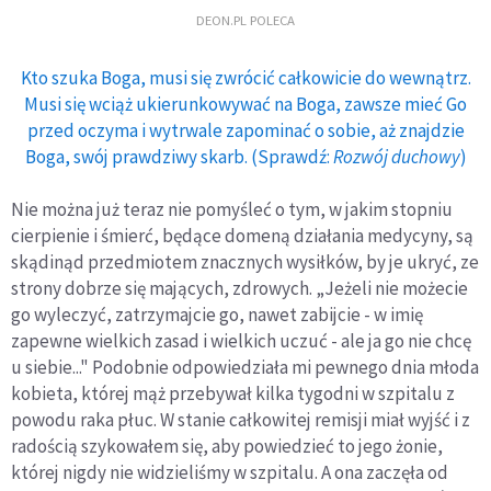
DEON.PL POLECA
Kto szuka Boga, musi się zwrócić całkowicie do wewnątrz.
Musi się wciąż ukierunkowywać na Boga, zawsze mieć Go
przed oczyma i wytrwale zapominać o sobie, aż znajdzie
Boga, swój prawdziwy skarb. (Sprawdź:
Rozwój duchowy
)
Nie można już teraz nie pomyśleć o tym, w jakim stopniu
cierpienie i śmierć, będące domeną działania medycyny, są
skądinąd przedmiotem znacznych wysiłków, by je ukryć, ze
strony dobrze się mających, zdrowych. „Jeżeli nie możecie
go wyleczyć, zatrzymajcie go, nawet zabijcie - w imię
zapewne wielkich zasad i wielkich uczuć - ale ja go nie chcę
u siebie..." Podobnie odpowiedziała mi pewnego dnia młoda
kobieta, której mąż przebywał kilka tygodni w szpitalu z
powodu raka płuc. W stanie całkowitej remisji miał wyjść i z
radością szykowałem się, aby powiedzieć to jego żonie,
której nigdy nie widzieliśmy w szpitalu. A ona zaczęła od