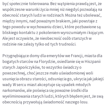
być społecznie tolerowana. Bez wątpienia prawdą jest, że
współczesne warunki życia mniej niż niegdyś pozwalają na
obecność starych ludzi w rodzinach. Można też ubolewać,
między innymi, nad poważnym brakiem, jaki powstaje z
tego powodu w wychowaniu dzieci, które pozbawione są
bliskiego kontaktu z pokoleniem wyrozumiałym i kojącym.
Ale jest oczywiste, że nieobecność osób starszych w
rodzinie nie zależy tylko od tych trudności.
Przygnębiające domy dla emerytów we Francji, miasta dla
bogatych starców na Florydzie, osiedlanie się w Hiszpanii
starych Japończyków, to wszystko świadczy o
powszechnej, choć jeszcze mało uświadomionej woli
usunięcia obrazu starości, odsunięcia go, ukrycia jak jakiejś
wady. W sercu miast akceptuje się upadek młodych
narkomanów, ale poświęca się poważne środki dla
wyeliminowania starych ludzi, których błędem jest, że swą
obecnością przywołują świadomość naszego losu.