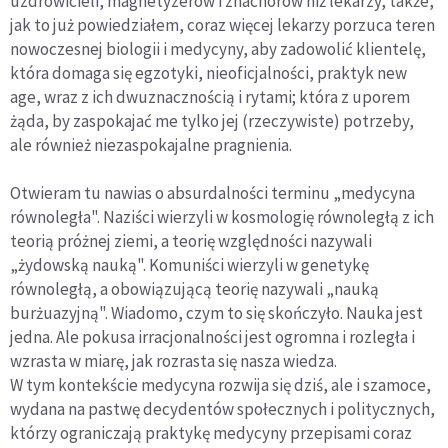
uzdrowicieli, magnetyzerów i znachorów niż lekarzy, także,
jak to już powiedziałem, coraz więcej lekarzy porzuca teren
nowoczesnej biologii i medycyny, aby zadowolić klientelę,
która domaga się egzotyki, nieoficjalności, praktyk new
age, wraz z ich dwuznacznością i rytami; która z uporem
żąda, by zaspokajać me tylko jej (rzeczywiste) potrzeby,
ale również niezaspokajalne pragnienia.
Otwieram tu nawias o absurdalności terminu „medycyna
równoległa". Naziści wierzyli w kosmologię równoległą z ich
teorią próżnej ziemi, a teorię względności nazywali
„żydowską nauką". Komuniści wierzyli w genetykę
równoległą, a obowiązującą teorię nazywali „nauką
burżuazyjną". Wiadomo, czym to się skończyło. Nauka jest
jedna. Ale pokusa irracjonalności jest ogromna i rozległa i
wzrasta w miarę, jak rozrasta się nasza wiedza.
W tym kontekście medycyna rozwija się dziś, ale i szamoce,
wydana na pastwę decydentów społecznych i politycznych,
którzy ograniczają praktykę medycyny przepisami coraz