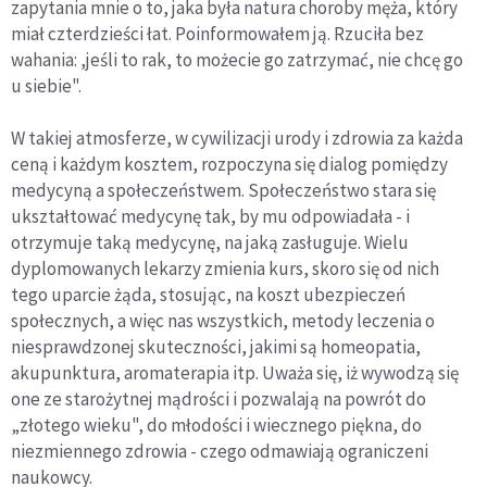
zapytania mnie o to, jaka była natura choroby męża, który
miał czterdzieści łat. Poinformowałem ją. Rzuciła bez
wahania: ,jeśli to rak, to możecie go zatrzymać, nie chcę go
u siebie".
W takiej atmosferze, w cywilizacji urody i zdrowia za każda
ceną i każdym kosztem, rozpoczyna się dialog pomiędzy
medycyną a społeczeństwem. Społeczeństwo stara się
ukształtować medycynę tak, by mu odpowiadała - i
otrzymuje taką medycynę, na jaką zasługuje. Wielu
dyplomowanych lekarzy zmienia kurs, skoro się od nich
tego uparcie żąda, stosując, na koszt ubezpieczeń
społecznych, a więc nas wszystkich, metody leczenia o
niesprawdzonej skuteczności, jakimi są homeopatia,
akupunktura, aromaterapia itp. Uważa się, iż wywodzą się
one ze starożytnej mądrości i pozwalają na powrót do
„złotego wieku", do młodości i wiecznego piękna, do
niezmiennego zdrowia - czego odmawiają ograniczeni
naukowcy.