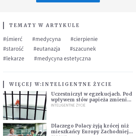
TEMATY W ARTYKULE
#śmierć
#medycyna
#cierpienie
#starość
#eutanazja
#szacunek
#lekarze
#medycyna estetyczna
WIĘCEJ W:
INTELIGENTNE ŻYCIE
Uczestniczył w egzekucjach. Pod
wpływem słów papieża zmienił
zdanie
INTELIGENTNE ŻYCIE
Dlaczego Polacy żyją krócej niż
mieszkańcy Europy Zachodniej?