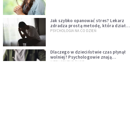
Jak szybko opanować stres? Lekarz
zdradza prostą metodę, która działa
od razu
PSYCHOLOGIA NA CO DZIEŃ
Dlaczego w dzieciństwie czas płynął
wolniej? Psychologowie znają
odpowiedź
INTELIGENTNE ŻYCIE
Dolina Krzemowa puka do Watykanu.
Dlaczego giganci AI słuchają księży?
KOŚCIÓŁ
Fatima przypomina – świat zmienia się
od nawróconego serca
KOŚCIÓŁ