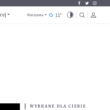
11
°
cej
Warszawa
WYBRANE DLA CIEBIE