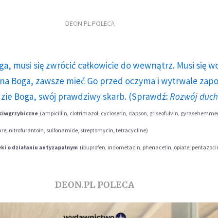
DEON.PL POLECA
ga, musi się zwrócić całkowicie do wewnątrz. Musi się w
a Boga, zawsze mieć Go przed oczyma i wytrwale zap
dzie Boga, swój prawdziwy skarb. (Sprawdź:
Rozwój duc
eciwgrzybiczne
(ampicillin, clotrimazol, cycloserin, dapson, griseofulvin, gyrasehemmer
re, nitrofurantoin, sulfonamide, streptomycin, tetracycline)
eki o działaniu antyzapalnym
(ibuprofen, indometacin, phenacetin, opiate, pentazoci
DEON.PL POLECA