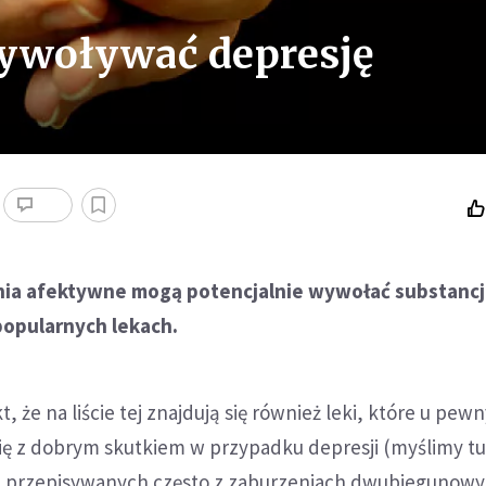
wywoływać depresję
nia afektywne mogą potencjalnie wywołać substancj
opularnych lekach.
, że na liście tej znajdują się również leki, które u pew
ię z dobrym skutkiem w przypadku depresji (myślimy tu
i, przepisywanych często z zaburzeniach dwubiegunowy