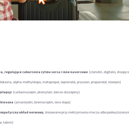
nia, regulujące zaburzenia rytmu serca i inne nasercowe
(clonidin, digitalis, disopy
dokaina, alpha-methyldopa, metopropol, oxprenolol, prazosin, propanolol, reserpin)
pilepsji
(carbamazepin, phenytoin, benzo-diazepiny)
rkinsona
(amantadin, bromocriptin, levo-dopa)
sympatyczny układ nerwowy
, stosowane przy nietrzymaniu moczu albo podwyższonym
, takrin)