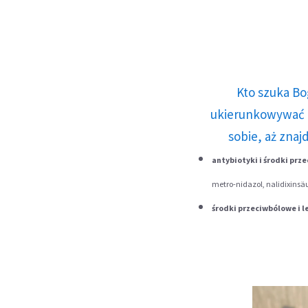
Kto szuka Bo
ukierunkowywać n
sobie, aż znaj
antybiotyki i środki prz
metro-nidazol, nalidixinsäu
środki przeciwbólowe i l