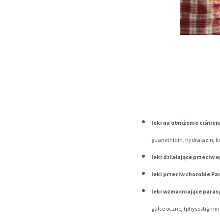
leki na obniżenie ciśnie
guanethidin, hydralazin, li
leki działające przeciw e
leki przeciw chorobie Pa
leki wzmacniające para
gałce ocznej (physostigmina