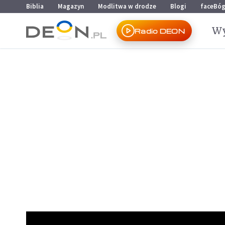
Przejdź do menu głównego
Przejdź do treści
Biblia
Magazyn
Modlitwa w drodze
Blogi
faceBó
Wy
Radio DEON