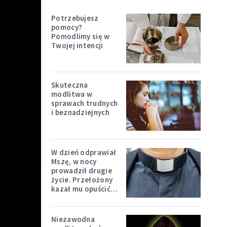
Potrzebujesz
pomocy?
Pomodlimy się w
Twojej intencji
Skuteczna
modlitwa w
sprawach trudnych
i beznadziejnych
W dzień odprawiał
Mszę, w nocy
prowadził drugie
życie. Przełożony
kazał mu opuścić
zakon
Niezawodna