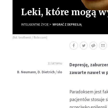
Leki, które mogą 
INTELIGENTNE ŻYCIE
WYGRAĆ Z DEPRESJĄ
(fot. brotherxii / flickr.com)
11 lat temu
Depresję, zaburze
zawarte nawet w p
B. Neumann, D. Dietrich / slo
Paradoksem jest fakt
pacjentów stosuje s
przeciwko epilepsj