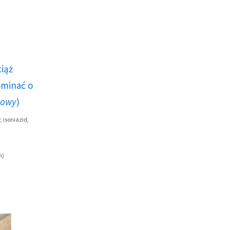
ciąż
ominać o
howy
)
, isoniazid,
n)