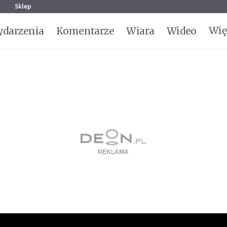
g
Sklep
Wię
darzenia
Komentarze
Wiara
Wideo