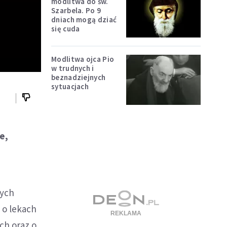
modlitwa do św.
Szarbela. Po 9
dniach mogą dziać
się cuda
Modlitwa ojca Pio
w trudnych i
beznadziejnych
sytuacjach
e,
nych
 o lekach
ch oraz o