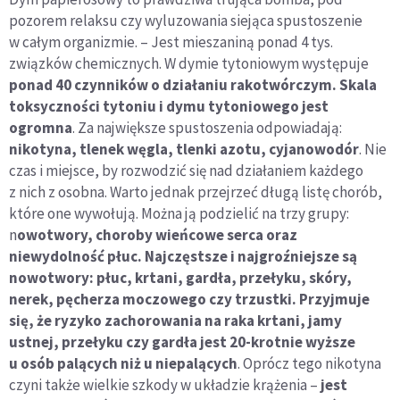
pozorem relaksu czy wyluzowania siejąca spustoszenie
w całym organizmie. – Jest mieszaniną ponad 4 tys.
związków chemicznych. W dymie tytoniowym występuje
ponad 40 czynników o działaniu rakotwórczym. Skala
toksyczności tytoniu i dymu tytoniowego jest
ogromna
. Za największe spustoszenia odpowiadają:
nikotyna, tlenek węgla, tlenki azotu, cyjanowodór
. Nie
czas i miejsce, by rozwodzić się nad działaniem każdego
z nich z osobna. Warto jednak przejrzeć długą listę chorób,
które one wywołują. Można ją podzielić na trzy grupy:
n
owotwory, choroby wieńcowe serca oraz
niewydolność płuc. Najczęstsze i najgroźniejsze są
nowotwory: płuc, krtani, gardła, przełyku, skóry,
nerek, pęcherza moczowego czy trzustki. Przyjmuje
się, że ryzyko zachorowania na raka krtani, jamy
ustnej, przełyku czy gardła jest 20-krotnie wyższe
u osób palących niż u niepalących
. Oprócz tego nikotyna
czyni także wielkie szkody w układzie krążenia –
jest