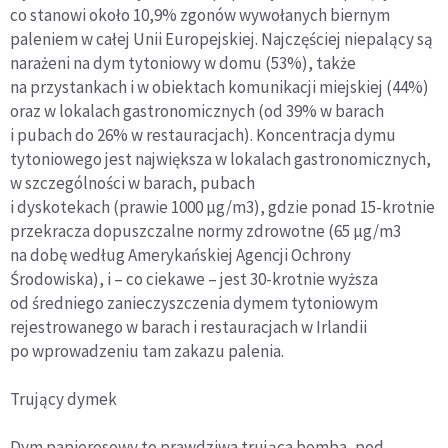
co stanowi około 10,9% zgonów wywołanych biernym
paleniem w całej Unii Europejskiej. Najczęściej niepalący są
narażeni na dym tytoniowy w domu (53%), także
na przystankach i w obiektach komunikacji miejskiej (44%)
oraz w lokalach gastronomicznych (od 39% w barach
i pubach do 26% w restauracjach). Koncentracja dymu
tytoniowego jest największa w lokalach gastronomicznych,
w szczególności w barach, pubach
i dyskotekach (prawie 1000 μg/m3), gdzie ponad 15-krotnie
przekracza dopuszczalne normy zdrowotne (65 μg/m3
na dobę według Amerykańskiej Agencji Ochrony
Środowiska), i – co ciekawe – jest 30-krotnie wyższa
od średniego zanieczyszczenia dymem tytoniowym
rejestrowanego w barach i restauracjach w Irlandii
po wprowadzeniu tam zakazu palenia.
Trujący dymek
Dym papierosowy to prawdziwa trująca bomba, pod