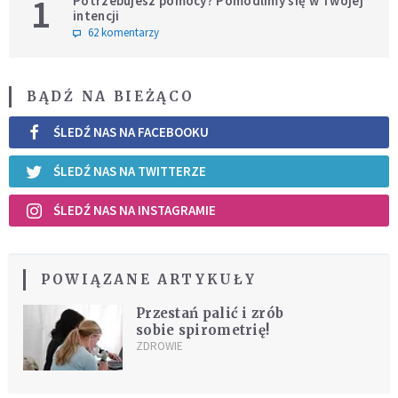
1
Potrzebujesz pomocy? Pomodlimy się w Twojej
intencji
62 komentarzy
BĄDŹ NA BIEŻĄCO
ŚLEDŹ NAS NA FACEBOOKU
ŚLEDŹ NAS NA TWITTERZE
ŚLEDŹ NAS NA INSTAGRAMIE
POWIĄZANE ARTYKUŁY
Przestań palić i zrób
sobie spirometrię!
ZDROWIE