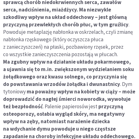
sprawcą chorób niedokrwiennych serca, zawałów
serca, nadciśnienia, miażdżycy. Ma niezwykle
szkodliwy wpływ na układ oddechowy – jest główną
przyczyną przewlekłych chorób płuc, w tym gruźlicy
.
Powoduje metaplazję nabłonka w oskrzelach, czyli zmianę
nabłonka rzęskowego (który oczyszcza płuca
z zanieczyszczeń) na płaski, pozbawiony rzęsek, przez
co wszystkie zanieczyszczenia pozostają w płucach.
Ma zgubny wpływ na działanie układu pokarmowego,
a ujawnia się to m.in. zwiększonym wydzielaniem soku
żołądkowego oraz kwasu solnego, co przyczynia się
do powstawania wrzodów żołądka i dwunastnicy
. Dym
tytoniowy
ma poważny wpływ na kobiety w ciąży – może
doprowadzić do nagłej śmierci noworodka, wywołuje
też bezpłodność
. Palenie papierosów jest
przyczyną
osteoporozy, osłabia wygląd skóry, ma negatywny
wpływ na zęby, natomiast narażenie dziecka
na wdychanie dymu powoduje u niego częstsze
zapadanie na choroby infekcyjne układu oddechowego.