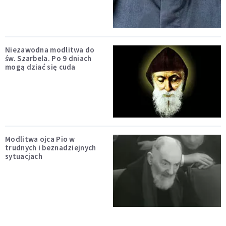
Niezawodna modlitwa do
św. Szarbela. Po 9 dniach
mogą dziać się cuda
Modlitwa ojca Pio w
trudnych i beznadziejnych
sytuacjach