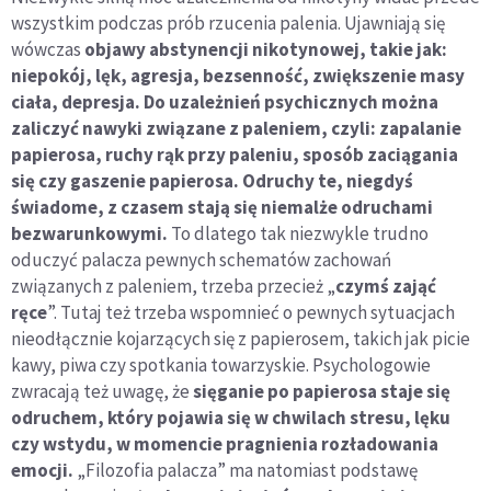
wszystkim podczas prób rzucenia palenia. Ujawniają się
wówczas
objawy abstynencji nikotynowej, takie jak:
niepokój, lęk, agresja, bezsenność, zwiększenie masy
ciała, depresja. Do uzależnień psychicznych można
zaliczyć nawyki związane z paleniem, czyli: zapalanie
papierosa, ruchy rąk przy paleniu, sposób zaciągania
się czy gaszenie papierosa. Odruchy te, niegdyś
świadome, z czasem stają się niemalże odruchami
bezwarunkowymi.
To dlatego tak niezwykle trudno
oduczyć palacza pewnych schematów zachowań
związanych z paleniem, trzeba przecież „
czymś zająć
ręce
”. Tutaj też trzeba wspomnieć o pewnych sytuacjach
nieodłącznie kojarzących się z papierosem, takich jak picie
kawy, piwa czy spotkania towarzyskie. Psychologowie
zwracają też uwagę, że
sięganie po papierosa staje się
odruchem, który pojawia się w chwilach stresu, lęku
czy wstydu, w momencie pragnienia rozładowania
emocji.
„Filozofia palacza” ma natomiast podstawę