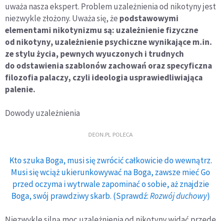
uważa nasza ekspert. Problem uzależnienia od nikotyny jest
niezwykle złożony. Uważa się, że
podstawowymi
elementami nikotynizmu są: uzależnienie fizyczne
od nikotyny, uzależnienie psychiczne wynikające m.in.
ze stylu życia, pewnych wyuczonych i trudnych
do odstawienia szablonów zachowań oraz specyficzna
filozofia palaczy, czyli ideologia usprawiedliwiająca
palenie.
Dowody uzależnienia
DEON.PL POLECA
Kto szuka Boga, musi się zwrócić całkowicie do wewnątrz.
Musi się wciąż ukierunkowywać na Boga, zawsze mieć Go
przed oczyma i wytrwale zapominać o sobie, aż znajdzie
Boga, swój prawdziwy skarb. (Sprawdź:
Rozwój duchowy
)
Niezwykle silną moc uzależnienia od nikotyny widać przede