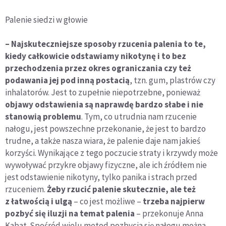
Palenie siedzi w głowie
– Najskuteczniejsze sposoby rzucenia palenia to te,
kiedy całkowicie odstawiamy nikotynę i to bez
przechodzenia przez okres ograniczania czy też
podawania jej pod inną postacią
, tzn. gum, plastrów czy
inhalatorów. Jest to zupełnie niepotrzebne, ponieważ
objawy odstawienia są naprawdę bardzo słabe i nie
stanowią problemu
. Tym, co utrudnia nam rzucenie
nałogu, jest powszechne przekonanie, że jest to bardzo
trudne, a także nasza wiara, że palenie daje nam jakieś
korzyści. Wynikające z tego poczucie straty i krzywdy może
wywoływać przykre objawy fizyczne, ale ich źródłem nie
jest odstawienie nikotyny, tylko panika i strach przed
rzuceniem.
Żeby rzucić palenie skutecznie, ale też
z łatwością i ulgą
– co jest możliwe –
trzeba najpierw
pozbyć się iluzji na temat palenia
– przekonuje Anna
Kabat. Spośród wielu metod pozbycia się nałogu można