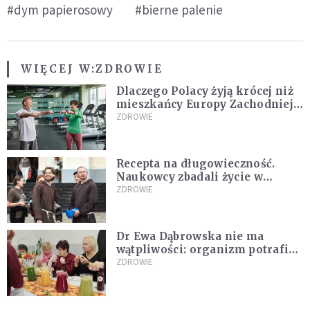
#dym papierosowy
#bierne palenie
WIĘCEJ W:
ZDROWIE
Dlaczego Polacy żyją krócej niż
mieszkańcy Europy Zachodniej?
Ekspertka wskazuje główne
ZDROWIE
przyczyny
Recepta na długowieczność.
Naukowcy zbadali życie w
klasztorach
ZDROWIE
Dr Ewa Dąbrowska nie ma
wątpliwości: organizm potrafi
leczyć się sam
ZDROWIE