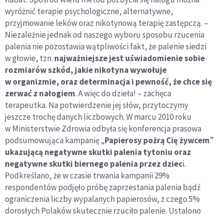
wyróżnić terapie psychologiczne, alternatywne,
przyjmowanie leków oraz nikotynową terapię zastępczą. –
Niezależnie jednak od naszego wyboru sposobu rzucenia
palenia nie pozostawia wątpliwości fakt, że palenie siedzi
w głowie, tzn.
najważniejsze jest uświadomienie sobie
rozmiarów szkód, jakie nikotyna wywołuje
w organizmie, oraz determinacja i pewność, że chce się
zerwać z nałogiem
. A więc do dzieła! – zachęca
terapeutka. Na potwierdzenie jej słów, przytoczymy
jeszcze trochę danych liczbowych. W marcu 2010 roku
w Ministerstwie Zdrowia odbyła się konferencja prasowa
podsumowująca kampanię „
Papierosy pożrą Cię żywcem
”
ukazującą negatywne skutki palenia tytoniu oraz
negatywne skutki biernego palenia przez dziec
i.
Podkreślano, że w czasie trwania kampanii 29%
respondentów podjęło próbę zaprzestania palenia bądź
ograniczenia liczby wypalanych papierosów, z czego 5%
dorosłych Polaków skutecznie rzuciło palenie. Ustalono