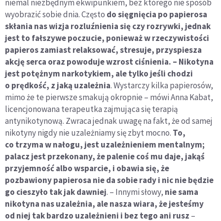
niemal niezbędnym ekwipunkiem, bez którego nie sposób
wyobrazić sobie dnia. Często
do sięgnięcia po papierosa
skłania nas wizja rozluźnienia się czy rozrywki, jednak
jest to fałszywe poczucie, ponieważ w rzeczywistości
papieros zamiast relaksować, stresuje, przyspiesza
akcję serca oraz powoduje wzrost ciśnienia. – Nikotyna
jest potężnym narkotykiem, ale tylko jeśli chodzi
o prędkość, z jaką uzależnia
. Wystarczy kilka papierosów,
mimo że te pierwsze smakują okropnie – mówi Anna Kabat,
licencjonowana terapeutka zajmująca się terapią
antynikotynową. Zwraca jednak uwagę na fakt, że od samej
nikotyny nigdy nie uzależniamy się zbyt mocno.
To,
co trzyma w nałogu, jest uzależnieniem mentalnym;
palacz jest przekonany, że palenie coś mu daje, jakąś
przyjemność albo wsparcie, i obawia się, że
pozbawiony papierosa nie da sobie rady i nic nie będzie
go cieszyło tak jak dawniej
. – Innymi słowy,
nie sama
nikotyna nas uzależnia, ale nasza wiara, że jesteśmy
od niej tak bardzo uzależnieni i bez tego ani rusz
–