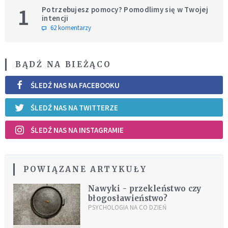
1
Potrzebujesz pomocy? Pomodlimy się w Twojej
intencji
62 komentarzy
BĄDŹ NA BIEŻĄCO
ŚLEDŹ NAS NA FACEBOOKU
ŚLEDŹ NAS NA TWITTERZE
ŚLEDŹ NAS NA INSTAGRAMIE
POWIĄZANE ARTYKUŁY
Nawyki - przekleństwo czy
błogosławieństwo?
PSYCHOLOGIA NA CO DZIEŃ