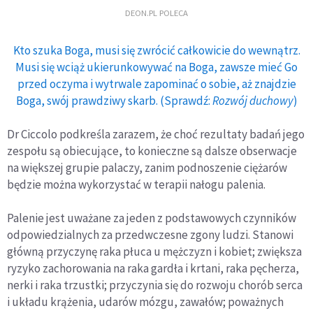
DEON.PL POLECA
Kto szuka Boga, musi się zwrócić całkowicie do wewnątrz.
Musi się wciąż ukierunkowywać na Boga, zawsze mieć Go
przed oczyma i wytrwale zapominać o sobie, aż znajdzie
Boga, swój prawdziwy skarb. (Sprawdź:
Rozwój duchowy
)
Dr Ciccolo podkreśla zarazem, że choć rezultaty badań jego
zespołu są obiecujące, to konieczne są dalsze obserwacje
na większej grupie palaczy, zanim podnoszenie ciężarów
będzie można wykorzystać w terapii nałogu palenia.
Palenie jest uważane za jeden z podstawowych czynników
odpowiedzialnych za przedwczesne zgony ludzi. Stanowi
główną przyczynę raka płuca u mężczyzn i kobiet; zwiększa
ryzyko zachorowania na raka gardła i krtani, raka pęcherza,
nerki i raka trzustki; przyczynia się do rozwoju chorób serca
i układu krążenia, udarów mózgu, zawałów; poważnych