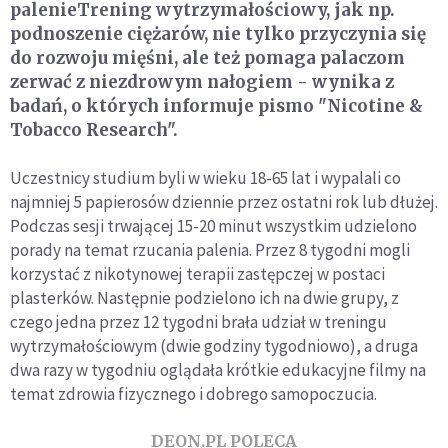
palenieTrening wytrzymałościowy, jak np.
podnoszenie ciężarów, nie tylko przyczynia się
do rozwoju mięśni, ale też pomaga palaczom
zerwać z niezdrowym nałogiem - wynika z
badań, o których informuje pismo "Nicotine &
Tobacco Research".
Uczestnicy studium byli w wieku 18-65 lat i wypalali co
najmniej 5 papierosów dziennie przez ostatni rok lub dłużej.
Podczas sesji trwającej 15-20 minut wszystkim udzielono
porady na temat rzucania palenia. Przez 8 tygodni mogli
korzystać z nikotynowej terapii zastępczej w postaci
plasterków. Następnie podzielono ich na dwie grupy, z
czego jedna przez 12 tygodni brała udział w treningu
wytrzymałościowym (dwie godziny tygodniowo), a druga
dwa razy w tygodniu oglądała krótkie edukacyjne filmy na
temat zdrowia fizycznego i dobrego samopoczucia.
DEON.PL POLECA