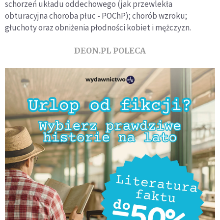
schorzeń układu oddechowego (jak przewlekła
obturacyjna choroba płuc - POChP); chorób wzroku;
głuchoty oraz obniżenia płodności kobiet i mężczyzn.
DEON.PL POLECA