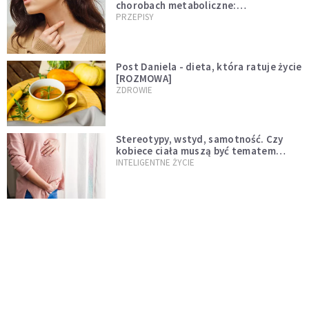
chorobach metaboliczne:
niedoczynność tarczycy ustępuje
PRZEPISY
Post Daniela - dieta, która ratuje życie
[ROZMOWA]
ZDROWIE
Stereotypy, wstyd, samotność. Czy
kobiece ciała muszą być tematem
tabu?
INTELIGENTNE ŻYCIE