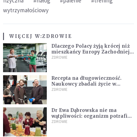
fizyczna
#nałóg
#palenie
#trening
wytrzymałościowy
WIĘCEJ W:
ZDROWIE
Dlaczego Polacy żyją krócej niż
mieszkańcy Europy Zachodniej?
Ekspertka wskazuje główne
ZDROWIE
przyczyny
Recepta na długowieczność.
Naukowcy zbadali życie w
klasztorach
ZDROWIE
Dr Ewa Dąbrowska nie ma
wątpliwości: organizm potrafi
leczyć się sam
ZDROWIE