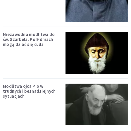
Niezawodna modlitwa do
św. Szarbela. Po 9 dniach
mogą dziać się cuda
Modlitwa ojca Pio w
trudnych i beznadziejnych
sytuacjach