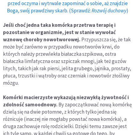
przed oczyma i wytrwale zapominać o sobie, aż znajdzie
Boga, swój prawdziwy skarb. (Sprawdź:
Rozwój duchowy
)
Jeśli choć jedna taka komórka przetrwa terapię i
pozostanie w organizmie, jest w stanie wywołać
wznowę choroby nowotworowej.
Przypuszcza się, że tak
może być zarówno w przypadku nowotworów krwi, do
których należy przewlekła białaczka szpikowa, ostra
białaczka limfatyczna oraz szpiczak mnogi, jak też guzów
litych, takich jak rak piersi, jelita grubego, jajnika, prostaty,
płuca, trzustki i wątroby oraz czerniak i nowotwór złośliwy
mózgu.
Komórki macierzyste wykazują niezwykłą żywotność i
zdolność samoodnowy.
By zapoczątkować nową komórkę
dzielą się na dwie potomne, z których tylko jedna się
różnicuje (inaczej nie mogłaby powstać nowa komórka), a
druga zachowuje rolę rodzicielki. Dzięki temu zawsze jest
ich tyle samo, w każdej chwili są gotowe do tego, by