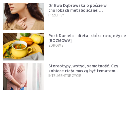
Dr Ewa Dąbrowska o poście w
chorobach metaboliczne:
niedoczynność tarczycy ustępuje
PRZEPISY
Post Daniela - dieta, która ratuje życie
[ROZMOWA]
ZDROWIE
Stereotypy, wstyd, samotność. Czy
kobiece ciała muszą być tematem
tabu?
INTELIGENTNE ŻYCIE