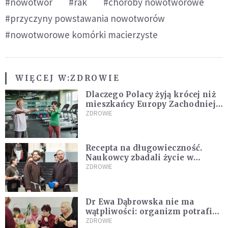
#nowotwór
#rak
#choroby nowotworowe
#przyczyny powstawania nowotworów
#nowotworowe komórki macierzyste
WIĘCEJ W:
ZDROWIE
Dlaczego Polacy żyją krócej niż
mieszkańcy Europy Zachodniej?
Ekspertka wskazuje główne
ZDROWIE
przyczyny
Recepta na długowieczność.
Naukowcy zbadali życie w
klasztorach
ZDROWIE
Dr Ewa Dąbrowska nie ma
wątpliwości: organizm potrafi
leczyć się sam
ZDROWIE