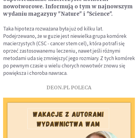
nowotworowe. Informują o tym w najnowszym
wydaniu magazyny "Nature" i "Science".
Taka hipoteza rozważana była już od kilku lat.
Podejrzewano, że w guzie jest niewielka grupa komórek
macierzystych (CSC - cancer stem cel), która potrafi się
oprzeć zastosowanemu leczeniu, nawet jeśli różnymi
metodami uda się zmniejszyć jego rozmiary. Z tych komórek
po pewnym czasie u wielu chorych nowotwór znowu się
powiększa i choroba nawraca.
DEON.PL POLECA