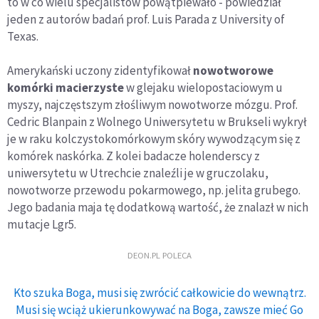
to w co wielu specjalistów powątpiewało - powiedział
jeden z autorów badań prof. Luis Parada z University of
Texas.
Amerykański uczony zidentyfikował
nowotworowe
komórki macierzyste
w glejaku wielopostaciowym u
myszy, najczęstszym złośliwym nowotworze mózgu. Prof.
Cedric Blanpain z Wolnego Uniwersytetu w Brukseli wykrył
je w raku kolczystokomórkowym skóry wywodzącym się z
komórek naskórka. Z kolei badacze holenderscy z
uniwersytetu w Utrechcie znaleźli je w gruczolaku,
nowotworze przewodu pokarmowego, np. jelita grubego.
Jego badania maja tę dodatkową wartość, że znalazł w nich
mutacje Lgr5.
DEON.PL POLECA
Kto szuka Boga, musi się zwrócić całkowicie do wewnątrz.
Musi się wciąż ukierunkowywać na Boga, zawsze mieć Go