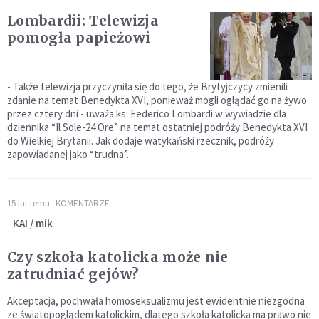
Lombardii: Telewizja
pomogła papieżowi
- Także telewizja przyczyniła się do tego, że Brytyjczycy zmienili
zdanie na temat Benedykta XVI, ponieważ mogli oglądać go na żywo
przez cztery dni - uważa ks. Federico Lombardi w wywiadzie dla
dziennika “Il Sole-24 Ore” na temat ostatniej podróży Benedykta XVI
do Wielkiej Brytanii. Jak dodaje watykański rzecznik, podróży
zapowiadanej jako “trudna”.
15 lat temu
KOMENTARZE
KAI / mik
Czy szkoła katolicka może nie
zatrudniać gejów?
Akceptacja, pochwała homoseksualizmu jest ewidentnie niezgodna
ze światopoglądem katolickim, dlatego szkoła katolicka ma prawo nie