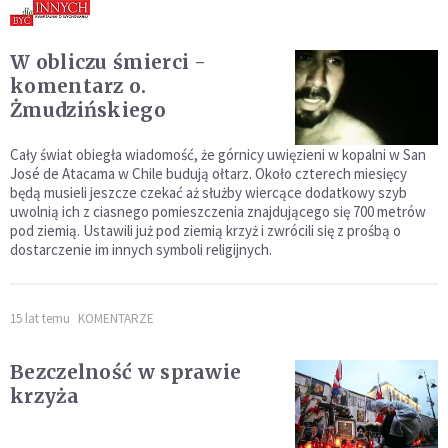
W obliczu śmierci -
komentarz o.
Żmudzińskiego
Cały świat obiegła wiadomość, że górnicy uwięzieni w kopalni w San
José de Atacama w Chile budują ołtarz. Około czterech miesięcy
będą musieli jeszcze czekać aż służby wiercące dodatkowy szyb
uwolnią ich z ciasnego pomieszczenia znajdującego się 700 metrów
pod ziemią. Ustawili już pod ziemią krzyż i zwrócili się z prośbą o
dostarczenie im innych symboli religijnych.
15 lat temu
KOMENTARZE
Bezczelność w sprawie
krzyża