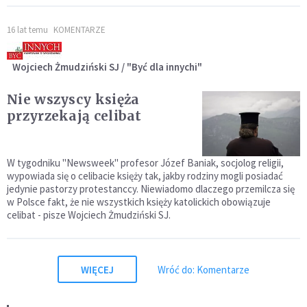
16 lat temu
KOMENTARZE
Wojciech Żmudziński SJ / "Być dla innychi"
Nie wszyscy księża
przyrzekają celibat
W tygodniku "Newsweek" profesor Józef Baniak, socjolog religii,
wypowiada się o celibacie księży tak, jakby rodziny mogli posiadać
jedynie pastorzy protestanccy. Niewiadomo dlaczego przemilcza się
w Polsce fakt, że nie wszystkich księży katolickich obowiązuje
celibat - pisze Wojciech Żmudziński SJ.
WIĘCEJ
Wróć do: Komentarze