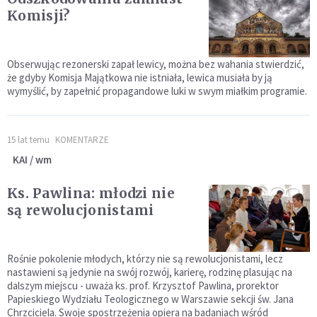
Komisji?
Obserwując rezonerski zapał lewicy, można bez wahania stwierdzić,
że gdyby Komisja Majątkowa nie istniała, lewica musiała by ją
wymyślić, by zapełnić propagandowe luki w swym miałkim programie.
15 lat temu
KOMENTARZE
KAI / wm
Ks. Pawlina: młodzi nie
są rewolucjonistami
Rośnie pokolenie młodych, którzy nie są rewolucjonistami, lecz
nastawieni są jedynie na swój rozwój, karierę, rodzinę plasując na
dalszym miejscu - uważa ks. prof. Krzysztof Pawlina, prorektor
Papieskiego Wydziału Teologicznego w Warszawie sekcji św. Jana
Chrzciciela. Swoje spostrzeżenia opiera na badaniach wśród