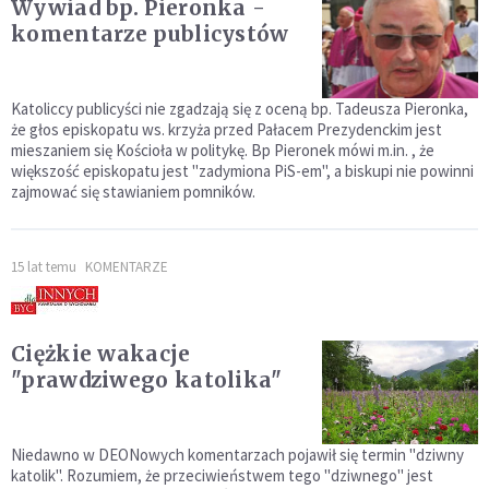
Wywiad bp. Pieronka -
komentarze publicystów
Katoliccy publicyści nie zgadzają się z oceną bp. Tadeusza Pieronka,
że głos episkopatu ws. krzyża przed Pałacem Prezydenckim jest
mieszaniem się Kościoła w politykę. Bp Pieronek mówi m.in. , że
większość episkopatu jest "zadymiona PiS-em", a biskupi nie powinni
zajmować się stawianiem pomników.
15 lat temu
KOMENTARZE
Ciężkie wakacje
"prawdziwego katolika"
Niedawno w DEONowych komentarzach pojawił się termin "dziwny
katolik". Rozumiem, że przeciwieństwem tego "dziwnego" jest