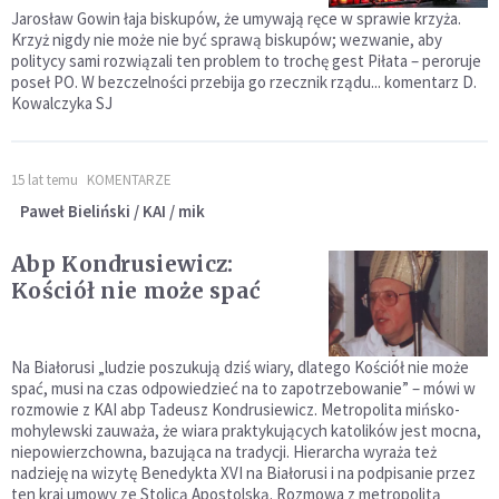
Jarosław Gowin łaja biskupów, że umywają ręce w sprawie krzyża.
Krzyż nigdy nie może nie być sprawą biskupów; wezwanie, aby
politycy sami rozwiązali ten problem to trochę gest Piłata – peroruje
poseł PO. W bezczelności przebija go rzecznik rządu... komentarz D.
Kowalczyka SJ
15 lat temu
KOMENTARZE
Paweł Bieliński / KAI / mik
Abp Kondrusiewicz:
Kościół nie może spać
Na Białorusi „ludzie poszukują dziś wiary, dlatego Kościół nie może
spać, musi na czas odpowiedzieć na to zapotrzebowanie” – mówi w
rozmowie z KAI abp Tadeusz Kondrusiewicz. Metropolita mińsko-
mohylewski zauważa, że wiara praktykujących katolików jest mocna,
niepowierzchowna, bazująca na tradycji. Hierarcha wyraża też
nadzieję na wizytę Benedykta XVI na Białorusi i na podpisanie przez
ten kraj umowy ze Stolicą Apostolską. Rozmowa z metropolitą