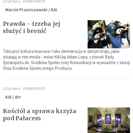
15 lat temu
KOMENTARZE
Marcin Przeciszewski / KAI
Prawda - trzeba jej
służyć i bronić
Taka jest kultura masowa i taka demokracja w danym kraju, jakie
działają w nim media - mówi KAI bp Adam Lepa, członek Rady
Episkopatu ds. Środków Społecznej Komunikacji w wywiadzie z okazji
Dnia Środków Społecznego Przekazu.
15 lat temu
KOMENTARZE
KAI / drr
Kościół a sprawa krzyża
pod Pałacem