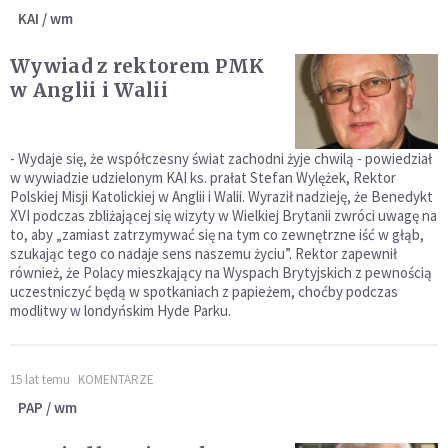
KAI / wm
Wywiad z rektorem PMK
w Anglii i Walii
- Wydaje się, że współczesny świat zachodni żyje chwilą - powiedział
w wywiadzie udzielonym KAI ks. prałat Stefan Wylężek, Rektor
Polskiej Misji Katolickiej w Anglii i Walii. Wyraził nadzieję, że Benedykt
XVI podczas zbliżającej się wizyty w Wielkiej Brytanii zwróci uwagę na
to, aby „zamiast zatrzymywać się na tym co zewnętrzne iść w głąb,
szukając tego co nadaje sens naszemu życiu”. Rektor zapewnił
również, że Polacy mieszkający na Wyspach Brytyjskich z pewnością
uczestniczyć będą w spotkaniach z papieżem, choćby podczas
modlitwy w londyńskim Hyde Parku.
15 lat temu
KOMENTARZE
PAP / wm