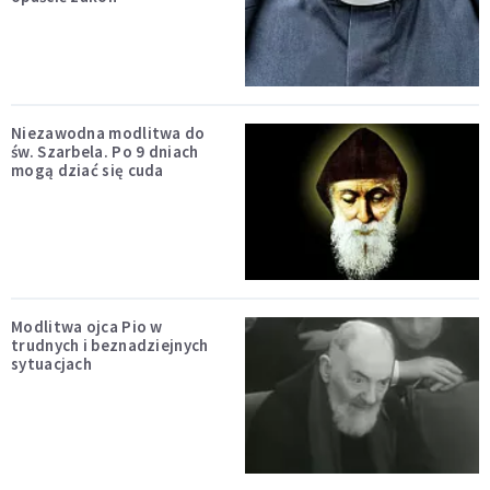
Niezawodna modlitwa do
św. Szarbela. Po 9 dniach
mogą dziać się cuda
Modlitwa ojca Pio w
trudnych i beznadziejnych
sytuacjach