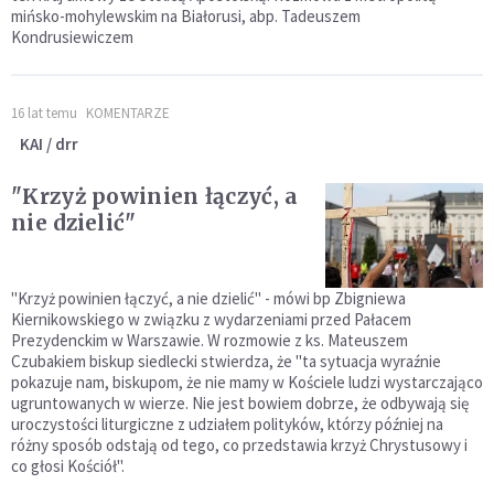
mińsko-mohylewskim na Białorusi, abp. Tadeuszem
Kondrusiewiczem
16 lat temu
KOMENTARZE
KAI / drr
"Krzyż powinien łączyć, a
nie dzielić"
"Krzyż powinien łączyć, a nie dzielić" - mówi bp Zbigniewa
Kiernikowskiego w związku z wydarzeniami przed Pałacem
Prezydenckim w Warszawie. W rozmowie z ks. Mateuszem
Czubakiem biskup siedlecki stwierdza, że "ta sytuacja wyraźnie
pokazuje nam, biskupom, że nie mamy w Kościele ludzi wystarczająco
ugruntowanych w wierze. Nie jest bowiem dobrze, że odbywają się
uroczystości liturgiczne z udziałem polityków, którzy później na
różny sposób odstają od tego, co przedstawia krzyż Chrystusowy i
co głosi Kościół".