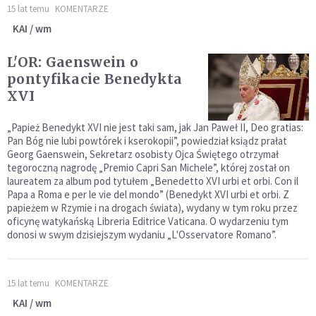
15 lat temu
KOMENTARZE
KAI / wm
L'OR: Gaenswein o
pontyfikacie Benedykta
XVI
„Papież Benedykt XVI nie jest taki sam, jak Jan Paweł II, Deo gratias:
Pan Bóg nie lubi powtórek i kserokopii”, powiedział ksiądz prałat
Georg Gaenswein, Sekretarz osobisty Ojca Świętego otrzymał
tegoroczną nagrodę „Premio Capri San Michele”, której został on
laureatem za album pod tytułem „Benedetto XVI urbi et orbi. Con il
Papa a Roma e per le vie del mondo” (Benedykt XVI urbi et orbi. Z
papieżem w Rzymie i na drogach świata), wydany w tym roku przez
oficynę watykańską Libreria Editrice Vaticana. O wydarzeniu tym
donosi w swym dzisiejszym wydaniu „L'Osservatore Romano”.
15 lat temu
KOMENTARZE
KAI / wm