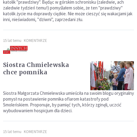
katolik "prawdziwy". Będąc w górskim schronisku (zaledwie, ach
zaledwie tydzień temu!) pomyślałem sobie, że ten "prawdziwy"
katolik życie ma doprawdy ciężkie. Nie może cieszyć się wakacjami jak
inni, nieświadomi, "dziwni", zaprzedani złu.
15 lat temu
KOMENTARZE
Siostra Chmielewska
chce pomnika
Siostra Małgorzata Chmielewska umieściła na swoim blogu oryginalny
pomysł na postawienie pomnika ofiarom katastrofy pod
Smoleńskiem. Proponuje, by pamięć tych, którzy zginęli, uczcić
wybudowaniem hospicjum dla dzieci.
15 lat temu
KOMENTARZE