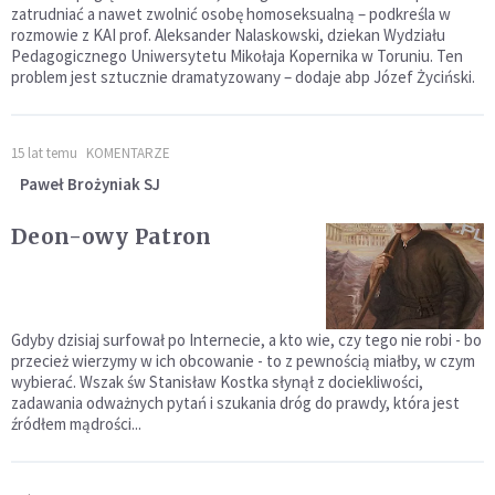
zatrudniać a nawet zwolnić osobę homoseksualną – podkreśla w
rozmowie z KAI prof. Aleksander Nalaskowski, dziekan Wydziału
Pedagogicznego Uniwersytetu Mikołaja Kopernika w Toruniu. Ten
problem jest sztucznie dramatyzowany – dodaje abp Józef Życiński.
15 lat temu
KOMENTARZE
Paweł Brożyniak SJ
Deon-owy Patron
Gdyby dzisiaj surfował po Internecie, a kto wie, czy tego nie robi - bo
przecież wierzymy w ich obcowanie - to z pewnością miałby, w czym
wybierać. Wszak św Stanisław Kostka słynął z dociekliwości,
zadawania odważnych pytań i szukania dróg do prawdy, która jest
źródłem mądrości...