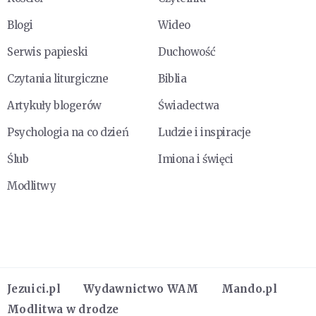
Blogi
Wideo
Serwis papieski
Duchowość
Czytania liturgiczne
Biblia
Artykuły blogerów
Świadectwa
Psychologia na co dzień
Ludzie i inspiracje
Ślub
Imiona i święci
Modlitwy
Jezuici.pl
Wydawnictwo WAM
Mando.pl
Modlitwa w drodze