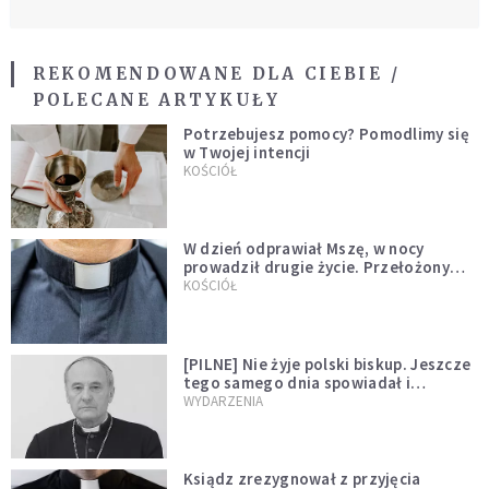
REKOMENDOWANE DLA CIEBIE /
POLECANE ARTYKUŁY
Potrzebujesz pomocy? Pomodlimy się
w Twojej intencji
KOŚCIÓŁ
W dzień odprawiał Mszę, w nocy
prowadził drugie życie. Przełożony
kazał mu opuścić zakon
KOŚCIÓŁ
[PILNE] Nie żyje polski biskup. Jeszcze
tego samego dnia spowiadał i
sprawował Mszę świętą
WYDARZENIA
Ksiądz zrezygnował z przyjęcia