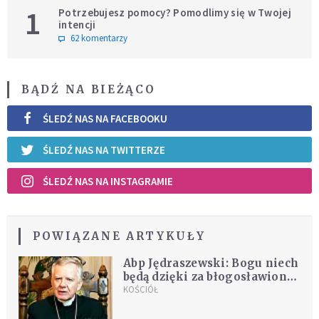
1
Potrzebujesz pomocy? Pomodlimy się w Twojej
intencji
62 komentarzy
BĄDŹ NA BIEŻĄCO
ŚLEDŹ NAS NA FACEBOOKU
ŚLEDŹ NAS NA TWITTERZE
ŚLEDŹ NAS NA INSTAGRAMIE
POWIĄZANE ARTYKUŁY
Abp Jędraszewski: Bogu niech
będą dzięki za błogosławiony
łódzki czas
KOŚCIÓŁ