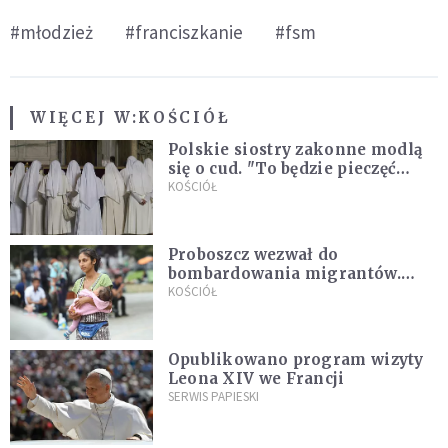
#młodzież
#franciszkanie
#fsm
WIĘCEJ W:
KOŚCIÓŁ
Polskie siostry zakonne modlą
się o cud. "To będzie pieczęć
Pana Boga dla naszej wiary"
KOŚCIÓŁ
Proboszcz wezwał do
bombardowania migrantów.
"Masowy ogień przeciwko
KOŚCIÓŁ
najeźdźcom!"
Opublikowano program wizyty
Leona XIV we Francji
SERWIS PAPIESKI