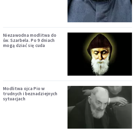
Niezawodna modlitwa do
św. Szarbela. Po 9 dniach
mogą dziać się cuda
Modlitwa ojca Pio w
trudnych i beznadziejnych
sytuacjach