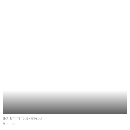
(fot. fsm.franciszkanie.pl)
9 lat temu