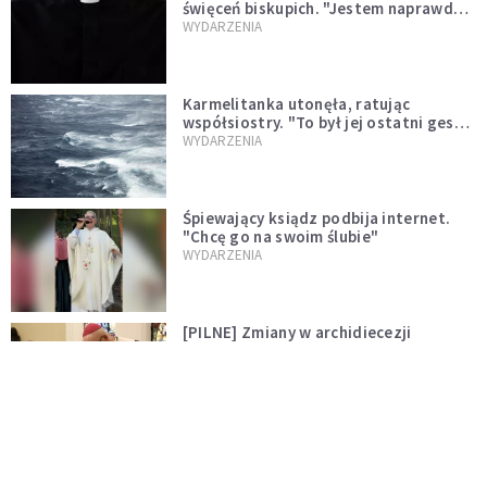
święceń biskupich. "Jestem naprawdę
niegodny"
WYDARZENIA
Karmelitanka utonęła, ratując
współsiostry. "To był jej ostatni gest
miłości"
WYDARZENIA
Śpiewający ksiądz podbija internet.
"Chcę go na swoim ślubie"
WYDARZENIA
[PILNE] Zmiany w archidiecezji
warszawskiej. Abp Adrian Galbas
wręczył dekrety nowym proboszczom
KOŚCIÓŁ
[PILNE] Podjęto kroki ws. księdza
Sawielewicza. Nie zobaczymy go w
mediach
WYDARZENIA