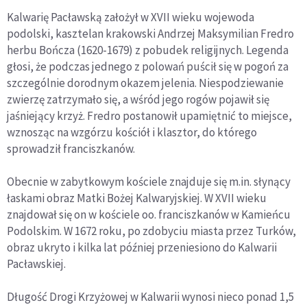
Kalwarię Pacławską założył w XVII wieku wojewoda
podolski, kasztelan krakowski Andrzej Maksymilian Fredro
herbu Bończa (1620-1679) z pobudek religijnych. Legenda
głosi, że podczas jednego z polowań puścił się w pogoń za
szczególnie dorodnym okazem jelenia. Niespodziewanie
zwierzę zatrzymało się, a wśród jego rogów pojawił się
jaśniejący krzyż. Fredro postanowił upamiętnić to miejsce,
wznosząc na wzgórzu kościół i klasztor, do którego
sprowadził franciszkanów.
Obecnie w zabytkowym kościele znajduje się m.in. słynący
łaskami obraz Matki Bożej Kalwaryjskiej. W XVII wieku
znajdował się on w kościele oo. franciszkanów w Kamieńcu
Podolskim. W 1672 roku, po zdobyciu miasta przez Turków,
obraz ukryto i kilka lat później przeniesiono do Kalwarii
Pacławskiej.
Długość Drogi Krzyżowej w Kalwarii wynosi nieco ponad 1,5