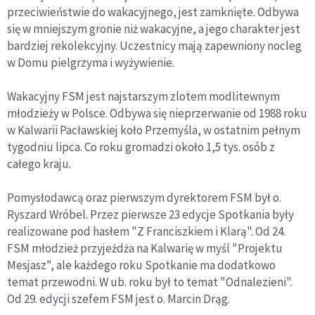
przeciwieństwie do wakacyjnego, jest zamknięte. Odbywa
się w mniejszym gronie niż wakacyjne, a jego charakter jest
bardziej rekolekcyjny. Uczestnicy mają zapewniony nocleg
w Domu pielgrzyma i wyżywienie.
Wakacyjny FSM jest najstarszym zlotem modlitewnym
młodzieży w Polsce. Odbywa się nieprzerwanie od 1988 roku
w Kalwarii Pacławskiej koło Przemyśla, w ostatnim pełnym
tygodniu lipca. Co roku gromadzi około 1,5 tys. osób z
całego kraju.
Pomysłodawcą oraz pierwszym dyrektorem FSM był o.
Ryszard Wróbel. Przez pierwsze 23 edycje Spotkania były
realizowane pod hasłem "Z Franciszkiem i Klarą". Od 24.
FSM młodzież przyjeżdża na Kalwarię w myśl "Projektu
Mesjasz", ale każdego roku Spotkanie ma dodatkowo
temat przewodni. W ub. roku był to temat "Odnalezieni".
Od 29. edycji szefem FSM jest o. Marcin Drąg.