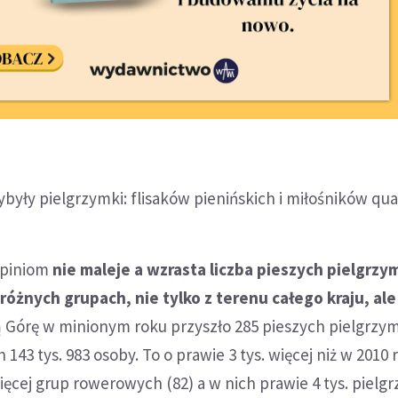
ybyły pielgrzymki: flisaków pienińskich i miłośników qu
opiniom
nie maleje a wzrasta liczba pieszych pielgrz
óżnych grupach, nie tylko z terenu całego kraju, ale
 Górę w minionym roku przyszło 285 pieszych pielgrzy
 143 tys. 983 osoby. To o prawie 3 tys. więcej niż w 2010 r
ięcej grup rowerowych (82) a w nich prawie 4 tys. pielg