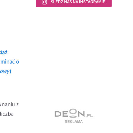
ŚLEDŹ NAS NA INSTAGRAMIE
ciąż
ominać o
howy
)
naniu z
liczba