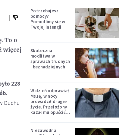
Potrzebujesz
pomocy?
Pomodlimy się w
Twojej intencji
. To o
ż więcej
Skuteczna
modlitwa w
sprawach trudnych
i beznadziejnych
było 228
W dzień odprawiał
ób.
Mszę, w nocy
prowadził drugie
 w Duchu
życie. Przełożony
kazał mu opuścić
zakon
Niezawodna