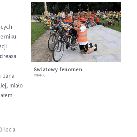
ących
zerniku
cji
ndreasa
Światowy fenomen
u Jana
WIARA
iej, miało
ziałem
-lecia