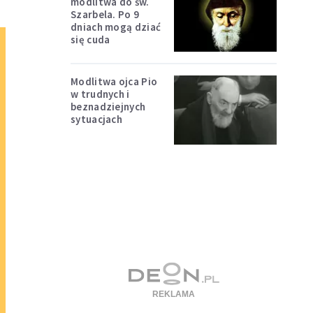
modlitwa do św.
Szarbela. Po 9
dniach mogą dziać
się cuda
Modlitwa ojca Pio
w trudnych i
beznadziejnych
sytuacjach