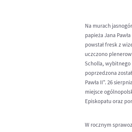
Na murach jasnogór
papieża Jana Pawła 
powstał fresk z wi
uczczono plenerowy
Scholla, wybitnego 
poprzedzona został
Pawła II". 26 sierp
miejsce ogólnopolsk
Episkopatu oraz pon
W rocznym sprawozd