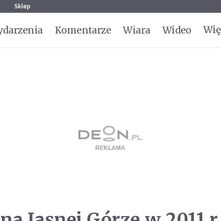
g
Sklep
Wię
darzenia
Komentarze
Wiara
Wideo
a Jasnej Górze w 2011 r