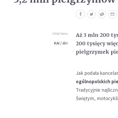
14 lat temu
Aż 3 mln 200 ty
200 tysięcy wię
KAI / drr
pielgrzymek pie
Jak podała kancelar
ogólnopolskich pie
Tradycyjnie najlicz
Świętym, motocykli