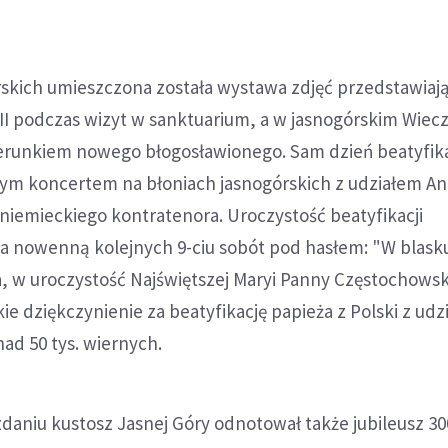
skich umieszczona została wystawa zdjęć przedstawiaj
II podczas wizyt w sanktuarium, a w jasnogórskim Wiec
zerunkiem nowego błogosławionego. Sam dzień beatyfika
m koncertem na błoniach jasnogórskich z udziałem A
niemieckiego kontratenora. Uroczystość beatyfikacji
a nowenną kolejnych 9-ciu sobót pod hasłem: "W blask
nia, w uroczystość Najświętszej Maryi Panny Częstochowsk
ie dziękczynienie za beatyfikację papieża z Polski z ud
ad 50 tys. wiernych.
aniu kustosz Jasnej Góry odnotował także jubileusz 300