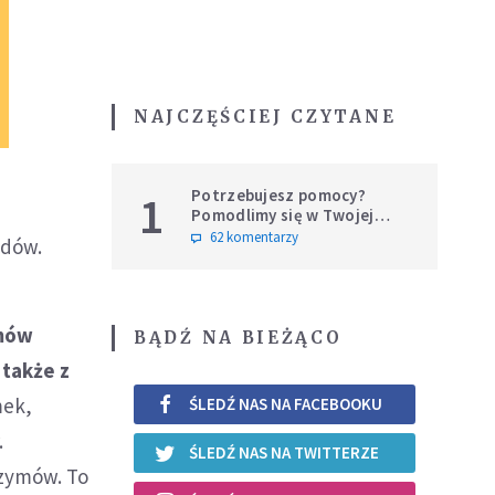
NAJCZĘŚCIEJ CZYTANE
Potrzebujesz pomocy?
1
Pomodlimy się w Twojej
intencji
62 komentarzy
adów.
ymów
BĄDŹ NA BIEŻĄCO
 także z
mek,
ŚLEDŹ NAS NA FACEBOOKU
.
ŚLEDŹ NAS NA TWITTERZE
rzymów. To