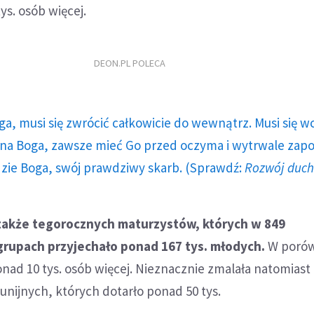
ys. osób więcej.
DEON.PL POLECA
ga, musi się zwrócić całkowicie do wewnątrz. Musi się w
a Boga, zawsze mieć Go przed oczyma i wytrwale zap
dzie Boga, swój prawdziwy skarb. (Sprawdź:
Rozwój duc
 także tegorocznych maturzystów, których w 849
rupach przyjechało ponad 167 tys. młodych.
W porów
onad 10 tys. osób więcej. Nieznacznie zmalała natomiast 
nijnych, których dotarło ponad 50 tys.