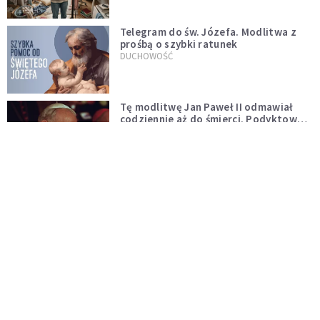
Telegram do św. Józefa. Modlitwa z
prośbą o szybki ratunek
DUCHOWOŚĆ
Tę modlitwę Jan Paweł II odmawiał
codziennie aż do śmierci. Podyktował
mu ją ojciec
DUCHOWOŚĆ
Modlitwa do Matki Bożej od spraw
niemożliwych. Odmawiaj ją, gdy
wszystko idzie źle
DUCHOWOŚĆ
Kościół wobec UFO. Wiara nie wyklucza
życia pozaziemskiego
KOŚCIÓŁ