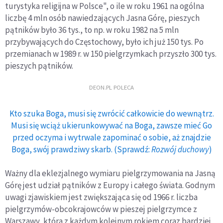
turystyka religijna w Polsce", o ile w roku 1961 na ogólna
liczbę 4 mln osób nawiedzających Jasna Górę, pieszych
pątników było 36 tys., to np. w roku 1982 na 5 mln
przybywających do Częstochowy, było ich już 150 tys. Po
przemianach w 1989 r. w 150 pielgrzymkach przyszło 300 tys.
pieszych pątników.
DEON.PL POLECA
Kto szuka Boga, musi się zwrócić całkowicie do wewnątrz.
Musi się wciąż ukierunkowywać na Boga, zawsze mieć Go
przed oczyma i wytrwale zapominać o sobie, aż znajdzie
Boga, swój prawdziwy skarb. (Sprawdź:
Rozwój duchowy
)
Ważny dla eklezjalnego wymiaru pielgrzymowania na Jasną
Górę jest udział pątników z Europy i całego świata. Godnym
uwagi zjawiskiem jest zwiększająca się od 1966 r. liczba
pielgrzymów-obcokrajowców w pieszej pielgrzymce z
Warszawy, która z każdym kolejnym rokiem coraz bardziej