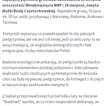
uroczystość Wniebowzięcia NMP i 26 sierpnia, święto
Matki Bożej Częstochowskiej.
Największe grupy, liczące
ok. 10 tys. osób, przybywają z Warszawy, Radomia, Krakowa i
Tarnowa.
Statystyki wykazują co prawda spadek liczby pieszych
pielgrzymów, ale nie jest ich mniej, jeśli przeliczymy to na
wciąż malejącą, ze względów demograficznych i fale
emigracyjne, liczbę mieszkańców Polski.
Badania socjologiczne pokazują, że pielgrzymki są bardzo
istotnym elementem polskiej pobożności. Zdecydowana
większość ludzi chodzących systematycznie do kościoła
choć raz była na pieszej pielgrzymce, do któregoś z licznych
w naszym kraju sanktuariów maryjnych.
Z badań przeprowadzonych przed kilku laty na zlecenie
"Niedzieli" wynika, że co trzeci respondent deklaruje, że