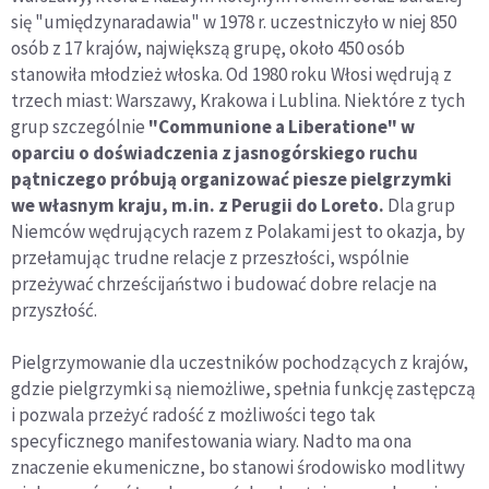
się "umiędzynaradawia" w 1978 r. uczestniczyło w niej 850
osób z 17 krajów, największą grupę, około 450 osób
stanowiła młodzież włoska. Od 1980 roku Włosi wędrują z
trzech miast: Warszawy, Krakowa i Lublina. Niektóre z tych
grup szczególnie
"Communione a Liberatione" w
oparciu o doświadczenia z jasnogórskiego ruchu
pątniczego próbują organizować piesze pielgrzymki
we własnym kraju, m.in. z Perugii do Loreto.
Dla grup
Niemców wędrujących razem z Polakami jest to okazja, by
przełamując trudne relacje z przeszłości, wspólnie
przeżywać chrześcijaństwo i budować dobre relacje na
przyszłość.
Pielgrzymowanie dla uczestników pochodzących z krajów,
gdzie pielgrzymki są niemożliwe, spełnia funkcję zastępczą
i pozwala przeżyć radość z możliwości tego tak
specyficznego manifestowania wiary. Nadto ma ona
znaczenie ekumeniczne, bo stanowi środowisko modlitwy