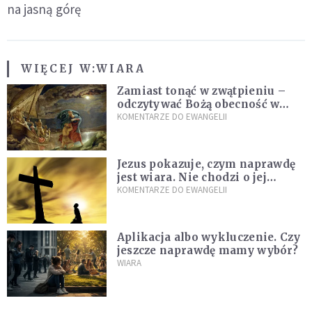
na jasną górę
WIĘCEJ W:
WIARA
Zamiast tonąć w zwątpieniu –
odczytywać Bożą obecność w
burzach codziennego życia
KOMENTARZE DO EWANGELII
Jezus pokazuje, czym naprawdę
jest wiara. Nie chodzi o jej
wielkość
KOMENTARZE DO EWANGELII
Aplikacja albo wykluczenie. Czy
jeszcze naprawdę mamy wybór?
WIARA