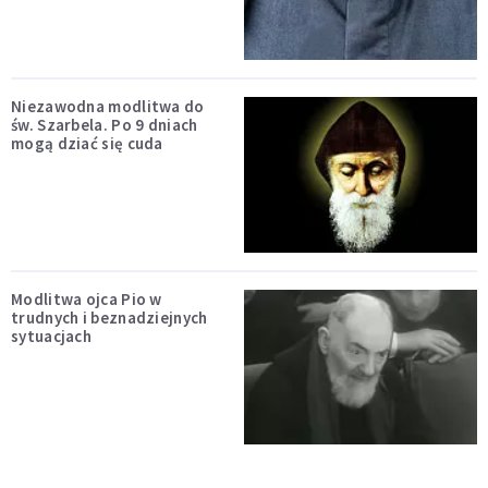
Niezawodna modlitwa do
św. Szarbela. Po 9 dniach
mogą dziać się cuda
Modlitwa ojca Pio w
trudnych i beznadziejnych
sytuacjach