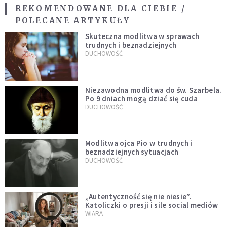
REKOMENDOWANE DLA CIEBIE /
POLECANE ARTYKUŁY
Skuteczna modlitwa w sprawach
trudnych i beznadziejnych
DUCHOWOŚĆ
Niezawodna modlitwa do św. Szarbela.
Po 9 dniach mogą dziać się cuda
DUCHOWOŚĆ
Modlitwa ojca Pio w trudnych i
beznadziejnych sytuacjach
DUCHOWOŚĆ
„Autentyczność się nie niesie”.
Katoliczki o presji i sile social mediów
WIARA