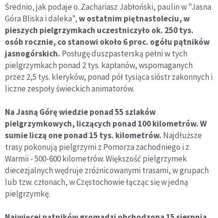
Średnio, jak podaje o. Zachariasz Jabłoński, paulin w "Jasna
Góra Bliska i daleka",
w ostatnim piętnastoleciu, w
pieszych pielgrzymkach uczestniczyło ok. 250 tys.
osób rocznie, co stanowi około 6 proc. ogółu pątników
jasnogórskich.
Posługę duszpasterską pełni w tych
pielgrzymkach ponad 2 tys. kapłanów, wspomaganych
przez 2,5 tys. kleryków, ponad pół tysiąca sióstr zakonnych i
liczne zespoły świeckich animatorów.
Na Jasną Górę wiedzie ponad 55 szlaków
pielgrzymkowych, liczących ponad 100 kilometrów.
W
sumie liczą one ponad 15 tys. kilometrów.
Najdłuższe
trasy pokonują pielgrzymi z Pomorza zachodniego i z
Warmii - 500-600 kilometrów. Większość pielgrzymek
diecezjalnych wędruje zróżnicowanymi trasami, w grupach
lub tzw. członach, w Częstochowie łącząc się w jedną
pielgrzymkę.
Najwięcej pątników gromadzi obchodzona 15 sierpnia