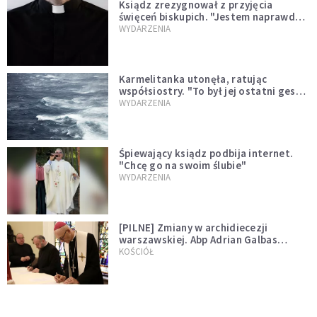
Ksiądz zrezygnował z przyjęcia
święceń biskupich. "Jestem naprawdę
niegodny"
WYDARZENIA
Karmelitanka utonęła, ratując
współsiostry. "To był jej ostatni gest
miłości"
WYDARZENIA
Śpiewający ksiądz podbija internet.
"Chcę go na swoim ślubie"
WYDARZENIA
[PILNE] Zmiany w archidiecezji
warszawskiej. Abp Adrian Galbas
wręczył dekrety nowym proboszczom
KOŚCIÓŁ
[PILNE] Podjęto kroki ws. księdza
Sawielewicza. Nie zobaczymy go w