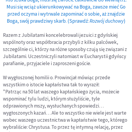
Musi się wciąż ukierunkowywać na Boga, zawsze mieć Go
przed oczyma i wytrwale zapominać o sobie, aż znajdzie
Boga, swój prawdziwy skarb. (Sprawdź:
Rozwój duchowy
)
Razem z Jubilatami koncelebrowali jezuici z gdyńskiej
wspólnoty oraz współbracia przybyli z kilku palcówek,
szczególnie ci, którzy na różne sposoby czują się związani z
Jubilatami. Uczestniczyli natomiast w Eucharystii gdyńscy
parafianie, przyjaciele i zaproszeni goście.
W wygłoszonej homilii o. Prowincjał mówiąc przede
wszystkim o istocie kapłaństwa tak to wyraził:
"Patrząc na 50 lat waszego kapłańskiego życia, możecie
wspominać tylu ludzi, którym służyliście, tyle
odprawionych mszy, wysłuchanych spowiedzi…
wygłoszonych kazań… Ale to wszystko nie wiele jest warte
wobec waszego uczestnictwa w kapłaństwie tego, którego
wybraliście: Chrystusa. To przez tę intymną relację, przez