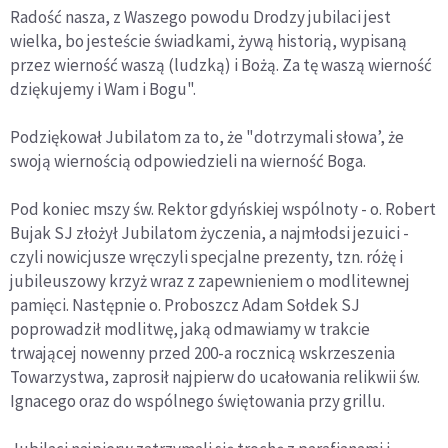
Radość nasza, z Waszego powodu Drodzy jubilaci jest
wielka, bo jesteście świadkami, żywą historią, wypisaną
przez wierność waszą (ludzką) i Bożą. Za tę waszą wierność
dziękujemy i Wam i Bogu".
Podziękował Jubilatom za to, że "dotrzymali słowa’, że
swoją wiernością odpowiedzieli na wierność Boga.
Pod koniec mszy św. Rektor gdyńskiej wspólnoty - o. Robert
Bujak SJ złożył Jubilatom życzenia, a najmłodsi jezuici -
czyli nowicjusze wręczyli specjalne prezenty, tzn. różę i
jubileuszowy krzyż wraz z zapewnieniem o modlitewnej
pamięci. Następnie o. Proboszcz Adam Sołdek SJ
poprowadził modlitwę, jaką odmawiamy w trakcie
trwającej nowenny przed 200-a rocznicą wskrzeszenia
Towarzystwa, zaprosił najpierw do ucałowania relikwii św.
Ignacego oraz do wspólnego świętowania przy grillu.