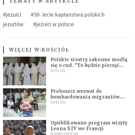
TEMATY W ARTYKULE
#jezuici
#50- lecie kapłanstwa polskich
jezuitów
#jezuici w polsce
WIĘCEJ W:
KOŚCIÓŁ
Polskie siostry zakonne modlą
się o cud. "To będzie pieczęć
Pana Boga dla naszej wiary"
KOŚCIÓŁ
Proboszcz wezwał do
bombardowania migrantów.
"Masowy ogień przeciwko
KOŚCIÓŁ
najeźdźcom!"
Opublikowano program wizyty
Leona XIV we Francji
SERWIS PAPIESKI