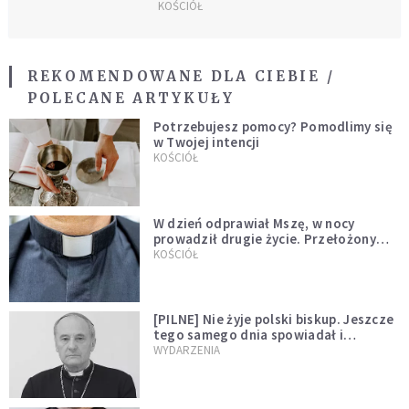
KOŚCIÓŁ
REKOMENDOWANE DLA CIEBIE /
POLECANE ARTYKUŁY
Potrzebujesz pomocy? Pomodlimy się
w Twojej intencji
KOŚCIÓŁ
W dzień odprawiał Mszę, w nocy
prowadził drugie życie. Przełożony
kazał mu opuścić zakon
KOŚCIÓŁ
[PILNE] Nie żyje polski biskup. Jeszcze
tego samego dnia spowiadał i
sprawował Mszę świętą
WYDARZENIA