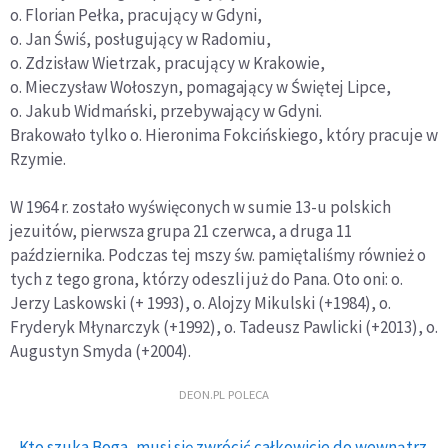
o. Florian Pełka, pracujący w Gdyni,
o. Jan Świś, posługujący w Radomiu,
o. Zdzisław Wietrzak, pracujący w Krakowie,
o. Mieczysław Wołoszyn, pomagający w Świętej Lipce,
o. Jakub Widmański, przebywający w Gdyni.
Brakowało tylko o. Hieronima Fokcińskiego, który pracuje w
Rzymie.
W 1964 r. zostało wyświęconych w sumie 13-u polskich
jezuitów, pierwsza grupa 21 czerwca, a druga 11
października. Podczas tej mszy św. pamiętaliśmy również o
tych z tego grona, którzy odeszli już do Pana. Oto oni: o.
Jerzy Laskowski (+ 1993), o. Alojzy Mikulski (+1984), o.
Fryderyk Młynarczyk (+1992), o. Tadeusz Pawlicki (+2013), o.
Augustyn Smyda (+2004).
DEON.PL POLECA
Kto szuka Boga, musi się zwrócić całkowicie do wewnątrz.