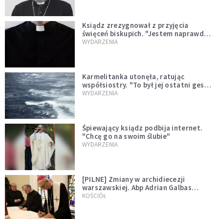
Ksiądz zrezygnował z przyjęcia
święceń biskupich. "Jestem naprawdę
niegodny"
WYDARZENIA
Karmelitanka utonęła, ratując
współsiostry. "To był jej ostatni gest
miłości"
WYDARZENIA
Śpiewający ksiądz podbija internet.
"Chcę go na swoim ślubie"
WYDARZENIA
[PILNE] Zmiany w archidiecezji
warszawskiej. Abp Adrian Galbas
wręczył dekrety nowym proboszczom
KOŚCIÓŁ