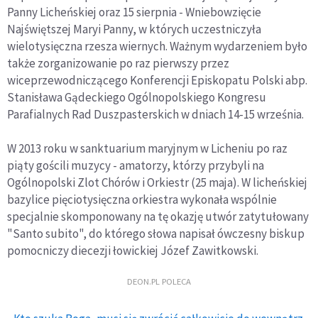
Panny Licheńskiej oraz 15 sierpnia - Wniebowzięcie
Najświętszej Maryi Panny, w których uczestniczyła
wielotysięczna rzesza wiernych. Ważnym wydarzeniem było
także zorganizowanie po raz pierwszy przez
wiceprzewodniczącego Konferencji Episkopatu Polski abp.
Stanisława Gądeckiego Ogólnopolskiego Kongresu
Parafialnych Rad Duszpasterskich w dniach 14-15 września.
W 2013 roku w sanktuarium maryjnym w Licheniu po raz
piąty gościli muzycy - amatorzy, którzy przybyli na
Ogólnopolski Zlot Chórów i Orkiestr (25 maja). W licheńskiej
bazylice pięciotysięczna orkiestra wykonała wspólnie
specjalnie skomponowany na tę okazję utwór zatytułowany
"Santo subito", do którego słowa napisał ówczesny biskup
pomocniczy diecezji łowickiej Józef Zawitkowski.
DEON.PL POLECA