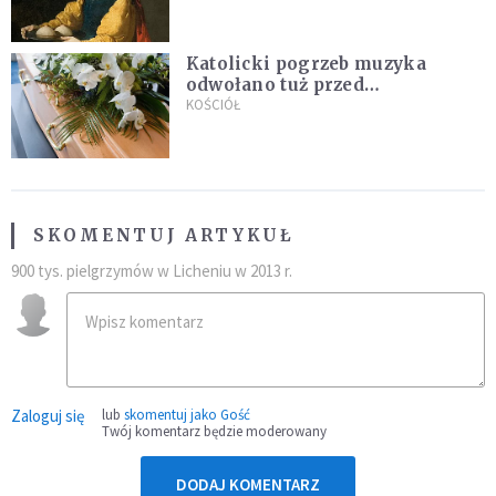
Katolicki pogrzeb muzyka
odwołano tuż przed
uroczystością. Powodem była
KOŚCIÓŁ
przynależność do masonerii
SKOMENTUJ ARTYKUŁ
900 tys. pielgrzymów w Licheniu w 2013 r.
Zaloguj się
lub
skomentuj jako Gość
Twój komentarz będzie moderowany
DODAJ KOMENTARZ