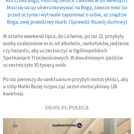
Kto szuka Boga, musi się zwrócić całkowicie do wewnątrz.
Musi się wciąż ukierunkowywać na Boga, zawsze mieć Go
przed oczyma i wytrwale zapominać o sobie, aż znajdzie
Boga, swój prawdziwy skarb. (Sprawdź:
Rozwój duchowy
)
W ostatni weekend lipca, do Lichenia, po raz 21. przybyły
osoby uzależnione m.in. od alkoholu, narkotyków, jedzenia
czy hazardu, aby uczestniczyć w Ogólnopolskich
Spotkaniach Trzeźwościowych. W dwudniowym zjeździe
uczestniczyło 30 tysięcy osób.
Po raz pierwszy do sanktuarium przybyli motocykliści, aby
u stóp Matki Bożej rozpocząć sezon motocyklowy (28
kwietnia).
DEON.PL POLECA