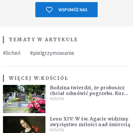
WSPOMÓŻ NAS
TEMATY W ARTYKULE
#licheń
#pielgrzymowanie
WIĘCEJ W:
KOŚCIÓŁ
Rodzina twierdzi, że proboszcz
chciał odmówić pogrzebu. Kuria
zapowiada wyjaśnienia
KOŚCIÓŁ
Leon XIV: W św. Agacie widzimy
zwycięstwo miłości nad śmiercią
KOŚCIÓŁ