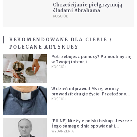
Chrześcijanie pielgrzymują
śladami Abrahama
KOŚCIÓŁ
REKOMENDOWANE DLA CIEBIE /
POLECANE ARTYKUŁY
Potrzebujesz pomocy? Pomodlimy się
w Twojej intencji
KOŚCIÓŁ
W dzień odprawiał Mszę, w nocy
prowadził drugie życie. Przełożony
kazał mu opuścić zakon
KOŚCIÓŁ
[PILNE] Nie żyje polski biskup. Jeszcze
tego samego dnia spowiadał i
sprawował Mszę świętą
WYDARZENIA