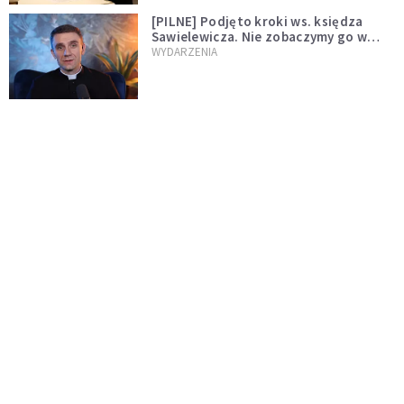
[PILNE] Podjęto kroki ws. księdza
Sawielewicza. Nie zobaczymy go w
mediach
WYDARZENIA