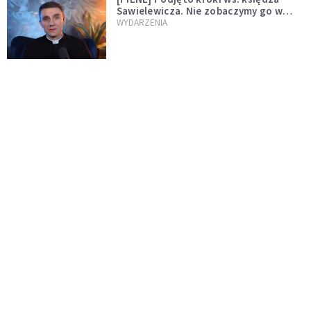
Sawielewicza. Nie zobaczymy go w
mediach
WYDARZENIA