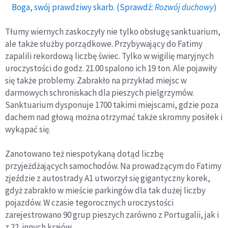
Boga, swój prawdziwy skarb. (Sprawdź:
Rozwój duchowy
)
Tłumy wiernych zaskoczyły nie tylko obsługę sanktuarium,
ale także służby porządkowe. Przybywający do Fatimy
zapalili rekordową liczbę świec. Tylko w wigilię maryjnych
uroczystości do godz. 21.00 spalono ich 19 ton. Ale pojawiły
się także problemy. Zabrakło na przykład miejsc w
darmowych schroniskach dla pieszych pielgrzymów.
Sanktuarium dysponuje 1700 takimi miejscami, gdzie poza
dachem nad głową można otrzymać także skromny posiłek i
wykąpać się.
Zanotowano też niespotykaną dotąd liczbę
przyjeżdżających samochodów. Na prowadzącym do Fatimy
zjeździe z autostrady A1 utworzył się gigantyczny korek,
gdyż zabrakło w mieście parkingów dla tak dużej liczby
pojazdów. W czasie tegorocznych uroczystości
zarejestrowano 90 grup pieszych zarówno z Portugalii, jak i
z 22. innych krajów.