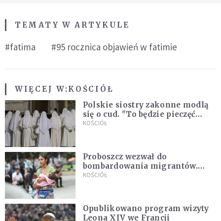
TEMATY W ARTYKULE
#fatima
#95 rocznica objawień w fatimie
WIĘCEJ W:
KOŚCIÓŁ
Polskie siostry zakonne modlą
się o cud. "To będzie pieczęć
Pana Boga dla naszej wiary"
KOŚCIÓŁ
Proboszcz wezwał do
bombardowania migrantów.
"Masowy ogień przeciwko
KOŚCIÓŁ
najeźdźcom!"
Opublikowano program wizyty
Leona XIV we Francji