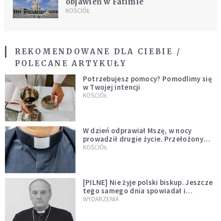
objawień w Fatimie
KOŚCIÓŁ
REKOMENDOWANE DLA CIEBIE /
POLECANE ARTYKUŁY
Potrzebujesz pomocy? Pomodlimy się
w Twojej intencji
KOŚCIÓŁ
W dzień odprawiał Mszę, w nocy
prowadził drugie życie. Przełożony
kazał mu opuścić zakon
KOŚCIÓŁ
[PILNE] Nie żyje polski biskup. Jeszcze
tego samego dnia spowiadał i
sprawował Mszę świętą
WYDARZENIA