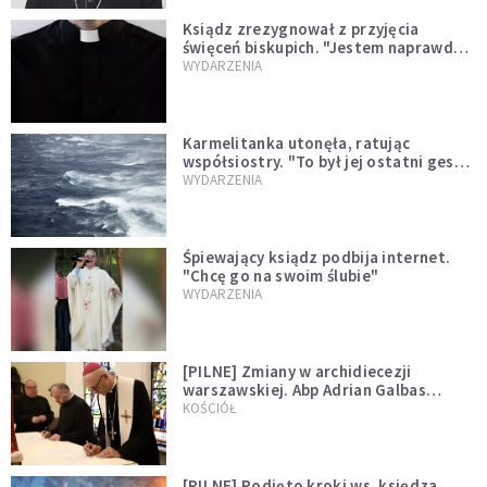
Ksiądz zrezygnował z przyjęcia
święceń biskupich. "Jestem naprawdę
niegodny"
WYDARZENIA
Karmelitanka utonęła, ratując
współsiostry. "To był jej ostatni gest
miłości"
WYDARZENIA
Śpiewający ksiądz podbija internet.
"Chcę go na swoim ślubie"
WYDARZENIA
[PILNE] Zmiany w archidiecezji
warszawskiej. Abp Adrian Galbas
wręczył dekrety nowym proboszczom
KOŚCIÓŁ
[PILNE] Podjęto kroki ws. księdza