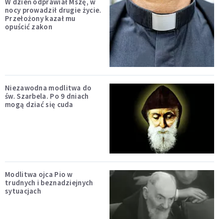
W dzień odprawiał Mszę, w
nocy prowadził drugie życie.
Przełożony kazał mu
opuścić zakon
Niezawodna modlitwa do
św. Szarbela. Po 9 dniach
mogą dziać się cuda
Modlitwa ojca Pio w
trudnych i beznadziejnych
sytuacjach