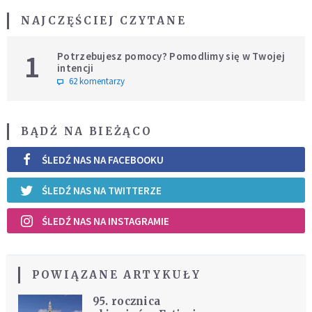
NAJCZĘŚCIEJ CZYTANE
1
Potrzebujesz pomocy? Pomodlimy się w Twojej
intencji
62 komentarzy
BĄDŹ NA BIEŻĄCO
ŚLEDŹ NAS NA FACEBOOKU
ŚLEDŹ NAS NA TWITTERZE
ŚLEDŹ NAS NA INSTAGRAMIE
POWIĄZANE ARTYKUŁY
95. rocznica