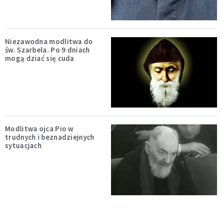
Niezawodna modlitwa do
św. Szarbela. Po 9 dniach
mogą dziać się cuda
Modlitwa ojca Pio w
trudnych i beznadziejnych
sytuacjach