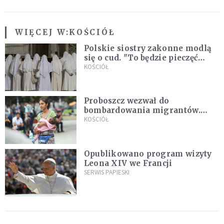
WIĘCEJ W:
KOŚCIÓŁ
Polskie siostry zakonne modlą
się o cud. "To będzie pieczęć
Pana Boga dla naszej wiary"
KOŚCIÓŁ
Proboszcz wezwał do
bombardowania migrantów.
"Masowy ogień przeciwko
KOŚCIÓŁ
najeźdźcom!"
Opublikowano program wizyty
Leona XIV we Francji
SERWIS PAPIESKI