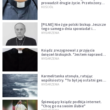
prowadził drugie życie. Przełożony
kazał mu opuścić zakon
KOŚCIÓŁ
[PILNE] Nie żyje polski biskup. Jeszcze
tego samego dnia spowiadał i
sprawował Mszę świętą
WYDARZENIA
Ksiądz zrezygnował z przyjęcia
święceń biskupich. "Jestem naprawdę
niegodny"
WYDARZENIA
Karmelitanka utonęła, ratując
współsiostry. "To był jej ostatni gest
miłości"
WYDARZENIA
Śpiewający ksiądz podbija internet.
"Chcę go na swoim ślubie"