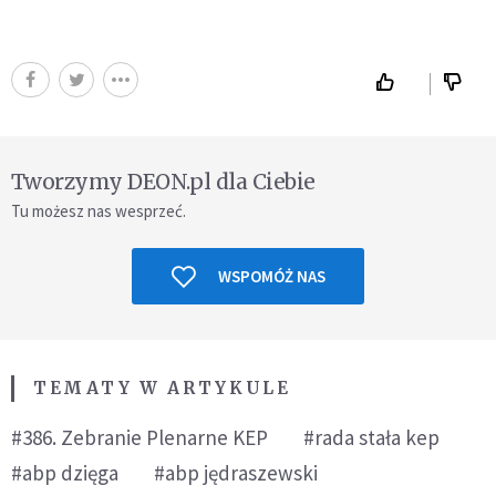
Tworzymy DEON.pl dla Ciebie
Tu możesz nas wesprzeć.
WSPOMÓŻ NAS
TEMATY W ARTYKULE
#386. Zebranie Plenarne KEP
#rada stała kep
#abp dzięga
#abp jędraszewski