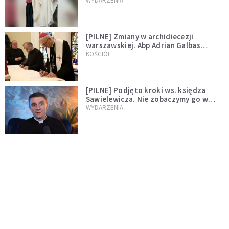
WYDARZENIA
[PILNE] Zmiany w archidiecezji
warszawskiej. Abp Adrian Galbas
wręczył dekrety nowym proboszczom
KOŚCIÓŁ
[PILNE] Podjęto kroki ws. księdza
Sawielewicza. Nie zobaczymy go w
mediach
WYDARZENIA