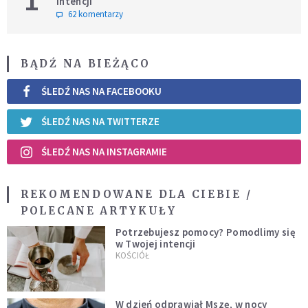
intencji
62 komentarzy
BĄDŹ NA BIEŻĄCO
ŚLEDŹ NAS NA FACEBOOKU
ŚLEDŹ NAS NA TWITTERZE
ŚLEDŹ NAS NA INSTAGRAMIE
REKOMENDOWANE DLA CIEBIE /
POLECANE ARTYKUŁY
Potrzebujesz pomocy? Pomodlimy się
w Twojej intencji
KOŚCIÓŁ
W dzień odprawiał Mszę, w nocy