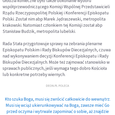
Głódzia konieczne było także dokonanie wyboru
współprzewodniczącego Komisji Wspólnej Przedstawicieli
Rządu Rzeczypospolitej Polskiej i Konferencji Episkopatu
Polski. Został nim abp Marek Jędraszewski, metropolita
krakowski. Natomiast członkiem tej Komisji został abp
Stanisław Budzik, metropolita lubelski.
Rada Stała przygotowuje sprawy na zebrania plenarne
Episkopatu Polskim i Rady Biskupów Diecezjalnych, czuwa
nad wykonywaniem decyzji Konferencji Episkopatu i Rady
Biskupów Diecezjalnych. Może też zajmować stanowisko w
sprawach publicznych, jeśli wymaga tego dobro Kościoła
lub konkretne potrzeby wiernych.
DEON.PL POLECA
Kto szuka Boga, musi się zwrócić całkowicie do wewnątrz.
Musi się wciąż ukierunkowywać na Boga, zawsze mieć Go
przed oczyma i wytrwale zapominać o sobie, aż znajdzie