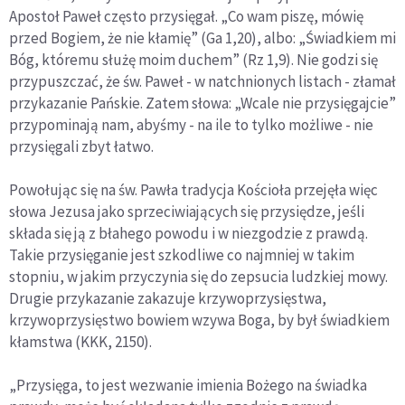
Apostoł Paweł często przysięgał. „Co wam piszę, mówię
przed Bogiem, że nie kłamię” (Ga 1,20), albo: „Świadkiem mi
Bóg, któremu służę moim duchem” (Rz 1,9). Nie godzi się
przypuszczać, że św. Paweł - w natchnionych listach - złamał
przykazanie Pańskie. Zatem słowa: „Wcale nie przysięgajcie”
przypominają nam, abyśmy - na ile to tylko możliwe - nie
przysięgali zbyt łatwo.
Powołując się na św. Pawła tradycja Kościoła przejęła więc
słowa Jezusa jako sprzeciwiających się przysiędze, jeśli
składa się ją z błahego powodu i w niezgodzie z prawdą.
Takie przysięganie jest szkodliwe co najmniej w takim
stopniu, w jakim przyczynia się do zepsucia ludzkiej mowy.
Drugie przykazanie zakazuje krzywoprzysięstwa,
krzywoprzysięstwo bowiem wzywa Boga, by był świadkiem
kłamstwa (KKK, 2150).
„Przysięga, to jest wezwanie imienia Bożego na świadka