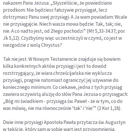
nakazem Pana Jezusa: „Słyszeliście, że powiedziano
przodkom: Nie będziesz fałszywie przysięgał, lecz
dotrzymasz Panu swej przysięgi. A Ja wam powiadam: Wcale
nie przysięgajcie. Niech wasza mowa będzie: Tak, tak; nie,
nie. A co nadto jest, od Złego pochodzi” (Mt 5,33-34.37; por.
Jk 5,12). Czyżbyśmy więc uczestniczyli w czymś, co jest w
niezgodzie z wolą Chrystus?
Tak nie jest. W Nowym Testamencie znajduje się bowiem
kilka konkretnych aktów przysięgi i jest to dowód
rozstrzygający, że wiara chrześcijańska nie wyklucza
przysięgi, pragnie natomiast ograniczyć jej używanie do
koniecznego minimum. Co ciekawe, jedna z tych przysiąg
zawiera oczywistą aluzję do słów Pana Jezusa o przysięgach:
„Bóg mi świadkiem - przysięga św. Paweł - że w tym, co do
was mówię, nie ma równocześnie ‘tak’ i ‘nie’” (2 Kor 1,18).
Dwie inne przysięgi Apostoła Pawła przytacza św. Augustyn
w tekście, który sam w sobie wart jest przypomnienia.