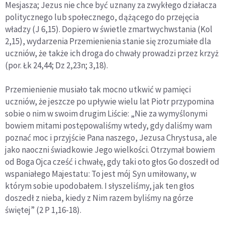
Mesjasza; Jezus nie chce być uznany za zwykłego działacza
politycznego lub społecznego, dążącego do przejęcia
władzy (J 6,15). Dopiero w świetle zmartwychwstania (Kol
2,15), wydarzenia Przemienienia stanie się zrozumiałe dla
uczniów, że także ich droga do chwały prowadzi przez krzyż
(por. Łk 24,44; Dz 2,23n; 3,18).
Przemienienie musiało tak mocno utkwić w pamięci
uczniów, że jeszcze po upływie wielu lat Piotr przypomina
sobie o nim w swoim drugim Liście: „Nie za wymyślonymi
bowiem mitami postępowaliśmy wtedy, gdy daliśmy wam
poznać moc i przyjście Pana naszego, Jezusa Chrystusa, ale
jako naoczni świadkowie Jego wielkości. Otrzymał bowiem
od Boga Ojca cześć i chwałę, gdy taki oto głos Go doszedł od
wspaniałego Majestatu: To jest mój Syn umiłowany, w
którym sobie upodobałem. I słyszeliśmy, jak ten głos
doszedł z nieba, kiedy z Nim razem byliśmy na górze
świętej” (2 P 1,16-18).