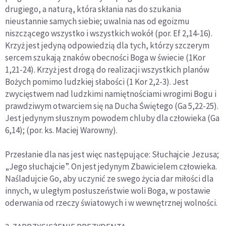
drugiego, a naturą, która skłania nas do szukania
nieustannie samych siebie; uwalnia nas od egoizmu
niszczącego wszystko i wszystkich wokół (por. Ef 2,14-16).
Krzyż jest jedyną odpowiedzią dla tych, którzy szczerym
sercem szukają znaków obecności Boga w świecie (1Kor
1,21-24). Krzyż jest drogą do realizacji wszystkich planów
Bożych pomimo ludzkiej słabości (1 Kor 2,2-3). Jest
zwycięstwem nad ludzkimi namiętnościami wrogimi Bogu i
prawdziwym otwarciem się na Ducha Świętego (Ga 5,22-25).
Jest jedynym słusznym powodem chluby dla człowieka (Ga
6,14); (por. ks. Maciej Warowny).
Przesłanie dla nas jest więc następujące: Słuchajcie Jezusa;
„Jego słuchajcie”. On jest jedynym Zbawicielem człowieka.
Naśladujcie Go, aby uczynić ze swego życia dar miłości dla
innych, w uległym posłuszeństwie woli Boga, w postawie
oderwania od rzeczy światowych i w wewnętrznej wolności.