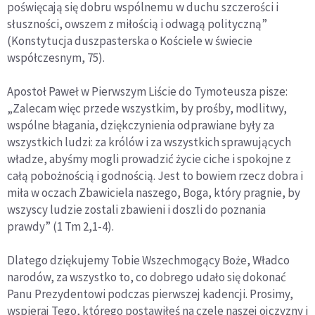
poświęcają się dobru wspólnemu w duchu szczerości i
słuszności, owszem z miłością i odwagą polityczną”
(Konstytucja duszpasterska o Kościele w świecie
współczesnym, 75).
Apostoł Paweł w Pierwszym Liście do Tymoteusza pisze:
„Zalecam więc przede wszystkim, by prośby, modlitwy,
wspólne błagania, dziękczynienia odprawiane były za
wszystkich ludzi: za królów i za wszystkich sprawujących
władze, abyśmy mogli prowadzić życie ciche i spokojne z
całą pobożnością i godnością. Jest to bowiem rzecz dobra i
miła w oczach Zbawiciela naszego, Boga, który pragnie, by
wszyscy ludzie zostali zbawieni i doszli do poznania
prawdy” (1 Tm 2,1-4).
Dlatego dziękujemy Tobie Wszechmogący Boże, Władco
narodów, za wszystko to, co dobrego udało się dokonać
Panu Prezydentowi podczas pierwszej kadencji. Prosimy,
wspieraj Tego, którego postawiłeś na czele naszej ojczyzny i