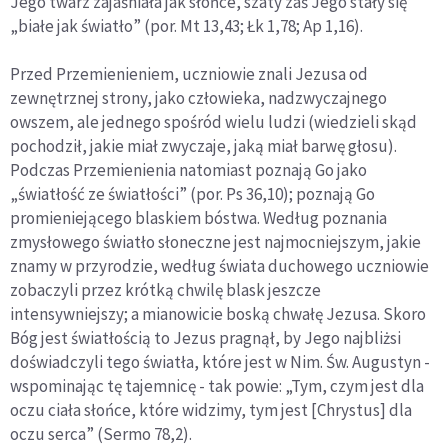
Jego twarz zajaśniała jak słońce, szaty zaś Jego stały się
„białe jak światło” (por. Mt 13,43; Łk 1,78; Ap 1,16).
Przed Przemienieniem, uczniowie znali Jezusa od
zewnętrznej strony, jako człowieka, nadzwyczajnego
owszem, ale jednego spośród wielu ludzi (wiedzieli skąd
pochodził, jakie miał zwyczaje, jaką miał barwę głosu).
Podczas Przemienienia natomiast poznają Go jako
„światłość ze światłości” (por. Ps 36,10); poznają Go
promieniejącego blaskiem bóstwa. Według poznania
zmysłowego światło słoneczne jest najmocniejszym, jakie
znamy w przyrodzie, według świata duchowego uczniowie
zobaczyli przez krótką chwilę blask jeszcze
intensywniejszy; a mianowicie boską chwałę Jezusa. Skoro
Bóg jest światłością to Jezus pragnął, by Jego najbliżsi
doświadczyli tego światła, które jest w Nim. Św. Augustyn -
wspominając tę tajemnicę - tak powie: „Tym, czym jest dla
oczu ciała słońce, które widzimy, tym jest [Chrystus] dla
oczu serca” (Sermo 78,2).