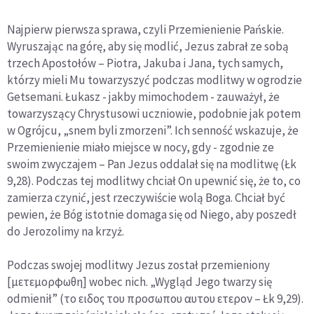
Najpierw pierwsza sprawa, czyli Przemienienie Pańskie.
Wyruszając na górę, aby się modlić, Jezus zabrał ze sobą
trzech Apostołów – Piotra, Jakuba i Jana, tych samych,
którzy mieli Mu towarzyszyć podczas modlitwy w ogrodzie
Getsemani. Łukasz - jakby mimochodem - zauważył, że
towarzyszący Chrystusowi uczniowie, podobnie jak potem
w Ogrójcu, „snem byli zmorzeni”. Ich senność wskazuje, że
Przemienienie miało miejsce w nocy, gdy - zgodnie ze
swoim zwyczajem – Pan Jezus oddalał się na modlitwę (Łk
9,28). Podczas tej modlitwy chciał On upewnić się, że to, co
zamierza czynić, jest rzeczywiście wolą Boga. Chciał być
pewien, że Bóg istotnie domaga się od Niego, aby poszedł
do Jerozolimy na krzyż.
Podczas swojej modlitwy Jezus został przemieniony
[μετεμορφωθη] wobec nich. „Wygląd Jego twarzy się
odmienił” (το ειδος του προσωπου αυτου ετερον – Łk 9,29).