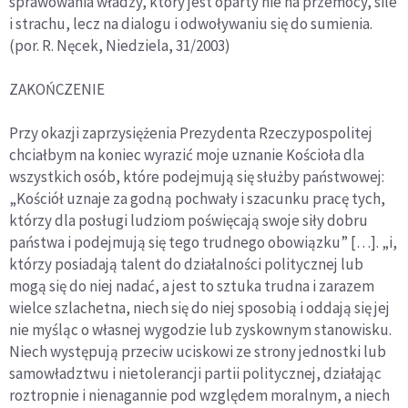
sprawowania władzy, który jest oparty nie na przemocy, sile
i strachu, lecz na dialogu i odwoływaniu się do sumienia.
(por. R. Nęcek, Niedziela, 31/2003)
ZAKOŃCZENIE
Przy okazji zaprzysiężenia Prezydenta Rzeczypospolitej
chciałbym na koniec wyrazić moje uznanie Kościoła dla
wszystkich osób, które podejmują się służby państwowej:
„Kościół uznaje za godną pochwały i szacunku pracę tych,
którzy dla posługi ludziom poświęcają swoje siły dobru
państwa i podejmują się tego trudnego obowiązku” […]. „i,
którzy posiadają talent do działalności politycznej lub
mogą się do niej nadać, a jest to sztuka trudna i zarazem
wielce szlachetna, niech się do niej sposobią i oddają się jej
nie myśląc o własnej wygodzie lub zyskownym stanowisku.
Niech występują przeciw uciskowi ze strony jednostki lub
samowładztwu i nietolerancji partii politycznej, działając
roztropnie i nienagannie pod względem moralnym, a niech