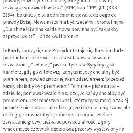
prawdy, może być składana tylko zgodnie z prawdą,
rozwagą i sprawiedliwością” (KPK, kan. 1199, § 1; (KKK
2154), bo ukazuje ona odniesienie słowa ludzkiego do
prawdy Bożej. Mowa nasza ma być rzetelna i prostolinijna.
„Dla chrześcijanina każda mowa powinna być tak jakby
zaprzysiężona” – pisze św. Hieronim.
b. Każdy zaprzysiężony Prezydent staje się dla wielu ludzi
podmiotem zazdrości. Leszek Kołakowski w swoim
rozważaniu „O władzy” pisze o tym tak: Były brytyjski
kanclerz, gdy go w telewizji zapytano, czy chciałby być
premierem, powiedział z niejakim zdziwieniem: ‘przecież
każdy chciałby być premierem’. To mnie – pisze autor –
zdziwiło, ponieważ wcale nie sądzę, że każdy chciałby być
premierem. Jest mnóstwo ludzi, którzy bynajmniej o takiej
posadzie nie marzą – nie dlatego, że i tak nie mają szans, ale
dlatego, że uważaliby tę robotę za okropną: wielkie
zawracanie głowy, ciężka odpowiedzialność, z góry
wiadomo, że człowiek będzie bez przerwy wystawiony na