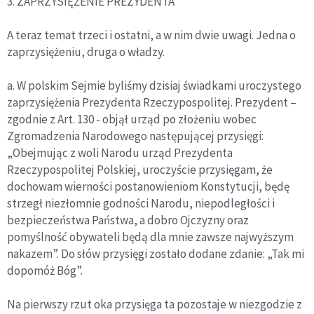
3. ZAPRZYSIĘŻENIE PREZYDENTA
A teraz temat trzeci i ostatni, a w nim dwie uwagi. Jedna o
zaprzysiężeniu, druga o władzy.
a. W polskim Sejmie byliśmy dzisiaj świadkami uroczystego
zaprzysiężenia Prezydenta Rzeczypospolitej. Prezydent –
zgodnie z Art. 130 - objął urząd po złożeniu wobec
Zgromadzenia Narodowego następującej przysięgi:
„Obejmując z woli Narodu urząd Prezydenta
Rzeczypospolitej Polskiej, uroczyście przysięgam, że
dochowam wierności postanowieniom Konstytucji, będę
strzegł niezłomnie godności Narodu, niepodległości i
bezpieczeństwa Państwa, a dobro Ojczyzny oraz
pomyślność obywateli będą dla mnie zawsze najwyższym
nakazem”. Do słów przysięgi zostało dodane zdanie: „Tak mi
dopomóż Bóg”.
Na pierwszy rzut oka przysięga ta pozostaje w niezgodzie z