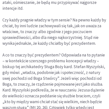
ataki, ośmieszanie, że będą mu przypisywać najgorsze
intencje itd.
Czy każdy pragnie władzy w tym sensie? Na pewno każdy by
chciał, by inni ludzie zachowywali się tak, jak on uważa za
właściwe, to znaczy: albo zgodnie z jego poczuciem
sprawiedliwości, albo dla niego najkorzystniej. Stąd nie
wynika jednakże, że każdy chciałby być prezydentem.
A co to znaczy być prezydentem? Odpowiada na to pytanie
– w kontekście szerszego problemu koncepcji władzy –
biskup tej archikatedry Sługa Boży kard. Stefan Wyszyński,
gdy mówi: „władza, podobnie jak i społeczność, z natury
swej pochodzi od Boga Stwórcy”. Jeżeli więc pochodzi od
Boga, to znaczy, że rządzenie pojmowane jest jako służba.
Kard. Wyszyński podkreśla, że w nauczaniu Jezusa dążenie
do wielkości oznacza poddanie się służbie braciom, czyli
„kto by między wami chciał stać się wielkim, niech będzie
waszym sługą” (Mt 20, 26). Człowiek tylko wtedy jest