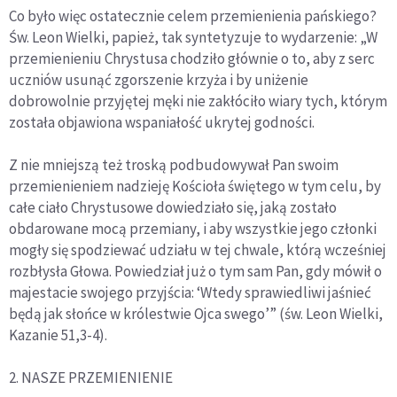
Co było więc ostatecznie celem przemienienia pańskiego?
Św. Leon Wielki, papież, tak syntetyzuje to wydarzenie: „W
przemienieniu Chrystusa chodziło głównie o to, aby z serc
uczniów usunąć zgorszenie krzyża i by uniżenie
dobrowolnie przyjętej męki nie zakłóciło wiary tych, którym
została objawiona wspaniałość ukrytej godności.
Z nie mniejszą też troską podbudowywał Pan swoim
przemienieniem nadzieję Kościoła świętego w tym celu, by
całe ciało Chrystusowe dowiedziało się, jaką zostało
obdarowane mocą przemiany, i aby wszystkie jego członki
mogły się spodziewać udziału w tej chwale, którą wcześniej
rozbłysła Głowa. Powiedział już o tym sam Pan, gdy mówił o
majestacie swojego przyjścia: ‘Wtedy sprawiedliwi jaśnieć
będą jak słońce w królestwie Ojca swego’” (św. Leon Wielki,
Kazanie 51,3-4).
2. NASZE PRZEMIENIENIE