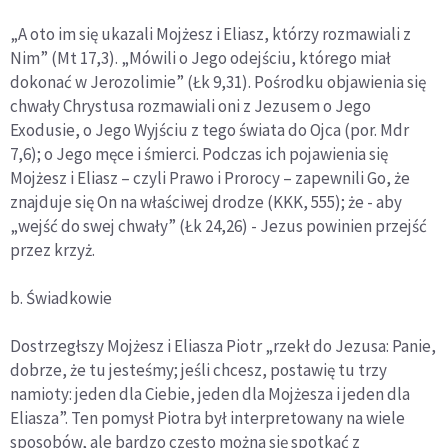
„A oto im się ukazali Mojżesz i Eliasz, którzy rozmawiali z
Nim” (Mt 17,3). „Mówili o Jego odejściu, którego miał
dokonać w Jerozolimie” (Łk 9,31). Pośrodku objawienia się
chwały Chrystusa rozmawiali oni z Jezusem o Jego
Exodusie, o Jego Wyjściu z tego świata do Ojca (por. Mdr
7,6); o Jego męce i śmierci. Podczas ich pojawienia się
Mojżesz i Eliasz – czyli Prawo i Prorocy – zapewnili Go, że
znajduje się On na właściwej drodze (KKK, 555); że - aby
„wejść do swej chwały” (Łk 24,26) - Jezus powinien przejść
przez krzyż.
b. Świadkowie
Dostrzegłszy Mojżesz i Eliasza Piotr „rzekł do Jezusa: Panie,
dobrze, że tu jesteśmy; jeśli chcesz, postawię tu trzy
namioty: jeden dla Ciebie, jeden dla Mojżesza i jeden dla
Eliasza”. Ten pomysł Piotra był interpretowany na wiele
sposobów, ale bardzo często można się spotkać z