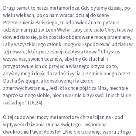
Drugi temat to nasza metamorfoza. Gdy pytamy dzisiaj, po
wielu wiekach, po co nam wracać dzisiaj do sceny
Przemienienia Pańskiego, to odpowiedź na to pytanie
udzielił nam już św. Leon Wielki: „aby całe ciało Chrystusowe
dowiedziało się, jaką zostało obdarowane mocą przemiany,
i aby wszystkie jego członki mogły się spodziewać udziału w
tej chwale, którą wcześniej rozbłysła Głowa”. Chrystus
wzywa nas, swoich uczniów, abyśmy Go słuchali i
przygotowuje ich do przyjęcia własnego krzyża po to,
abyśmy mogli dojść do radości życia przemienionego przez
Ducha Świętego, a konsekwencji także do
zmartwychwstania. „Jeśli kto chce pójść za Mną, niech się
zaprze samego siebie, niech weźmie krzyż swój i niech Mnie
naśladuje” (16,24).
O tej cudownej mocy metamorfozy chrześcijanina - pod
wpływem działania Ducha Świętego - wspomina
dwukrotnie Paweł Apostoł: „Nie bierzcie więc wzoru z tego