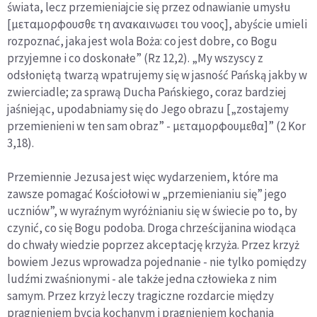
świata, lecz przemieniajcie się przez odnawianie umysłu
[μεταμορφουσθε τη ανακαινωσει του νοος], abyście umieli
rozpoznać, jaka jest wola Boża: co jest dobre, co Bogu
przyjemne i co doskonałe” (Rz 12,2). „My wszyscy z
odsłoniętą twarzą wpatrujemy się w jasność Pańską jakby w
zwierciadle; za sprawą Ducha Pańskiego, coraz bardziej
jaśniejąc, upodabniamy się do Jego obrazu [„zostajemy
przemienieni w ten sam obraz” - μεταμορφουμεθα]” (2 Kor
3,18).
Przemiennie Jezusa jest więc wydarzeniem, które ma
zawsze pomagać Kościołowi w „przemienianiu się” jego
uczniów”, w wyraźnym wyróżnianiu się w świecie po to, by
czynić, co się Bogu podoba. Droga chrześcijanina wiodąca
do chwały wiedzie poprzez akceptację krzyża. Przez krzyż
bowiem Jezus wprowadza pojednanie - nie tylko pomiędzy
ludźmi zwaśnionymi - ale także jedna człowieka z nim
samym. Przez krzyż leczy tragiczne rozdarcie między
pragnieniem bycia kochanym i pragnieniem kochania