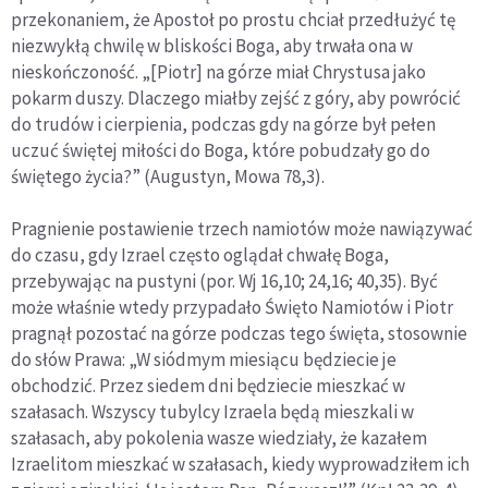
przekonaniem, że Apostoł po prostu chciał przedłużyć tę
niezwykłą chwilę w bliskości Boga, aby trwała ona w
nieskończoność. „[Piotr] na górze miał Chrystusa jako
pokarm duszy. Dlaczego miałby zejść z góry, aby powrócić
do trudów i cierpienia, podczas gdy na górze był pełen
uczuć świętej miłości do Boga, które pobudzały go do
świętego życia?” (Augustyn, Mowa 78,3).
Pragnienie postawienie trzech namiotów może nawiązywać
do czasu, gdy Izrael często oglądał chwałę Boga,
przebywając na pustyni (por. Wj 16,10; 24,16; 40,35). Być
może właśnie wtedy przypadało Święto Namiotów i Piotr
pragnął pozostać na górze podczas tego święta, stosownie
do słów Prawa: „W siódmym miesiącu będziecie je
obchodzić. Przez siedem dni będziecie mieszkać w
szałasach. Wszyscy tubylcy Izraela będą mieszkali w
szałasach, aby pokolenia wasze wiedziały, że kazałem
Izraelitom mieszkać w szałasach, kiedy wyprowadziłem ich