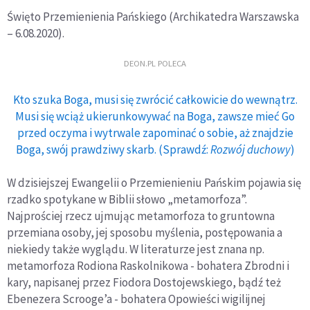
Święto Przemienienia Pańskiego (Archikatedra Warszawska
– 6.08.2020).
DEON.PL POLECA
Kto szuka Boga, musi się zwrócić całkowicie do wewnątrz.
Musi się wciąż ukierunkowywać na Boga, zawsze mieć Go
przed oczyma i wytrwale zapominać o sobie, aż znajdzie
Boga, swój prawdziwy skarb. (Sprawdź:
Rozwój duchowy
)
W dzisiejszej Ewangelii o Przemienieniu Pańskim pojawia się
rzadko spotykane w Biblii słowo „metamorfoza”.
Najprościej rzecz ujmując metamorfoza to gruntowna
przemiana osoby, jej sposobu myślenia, postępowania a
niekiedy także wyglądu. W literaturze jest znana np.
metamorfoza Rodiona Raskolnikowa - bohatera Zbrodni i
kary, napisanej przez Fiodora Dostojewskiego, bądź też
Ebenezera Scrooge’a - bohatera Opowieści wigilijnej