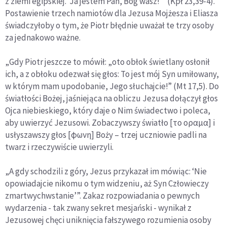
z ziemi egipskiej. ‘Ja jestem Pan, Bóg wasz!’” (Kpł 23,39-4).
Postawienie trzech namiotów dla Jezusa Mojżesza i Eliasza
świadczyłoby o tym, że Piotr błędnie uważał te trzy osoby
za jednakowo ważne.
„Gdy Piotr jeszcze to mówił: „oto obłok świetlany osłonił
ich, a z obłoku odezwał się głos: To jest mój Syn umiłowany,
w którym mam upodobanie, Jego słuchajcie!” (Mt 17,5). Do
światłości Bożej, jaśniejąca na obliczu Jezusa dołączył głos
Ojca niebieskiego, który daje o Nim świadectwo i poleca,
aby uwierzyć Jezusowi. Zobaczywszy światło [το οραμα] i
usłyszawszy głos [φωνη] Boży – trzej uczniowie padli na
twarz i rzeczywiście uwierzyli.
„A gdy schodzili z góry, Jezus przykazał im mówiąc: ‘Nie
opowiadajcie nikomu o tym widzeniu, aż Syn Człowieczy
zmartwychwstanie’”. Zakaz rozpowiadania o pewnych
wydarzenia - tak zwany sekret mesjański - wynikał z
Jezusowej chęci uniknięcia fałszywego rozumienia osoby