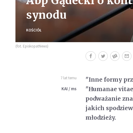
Abp Gądecki o kon
synodu
KOŚCIÓŁ
(fot. EpiskopatNews)
7 lat temu
"Inne formy prz
"Humanae vitae"
KAI / ms
podważanie znac
jakich spodzie
młodzieży.