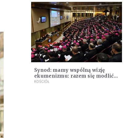
Synod: mamy wspólną wizję
ekumenizmu: razem się modlić,
iść i pracować
KOŚCIÓŁ