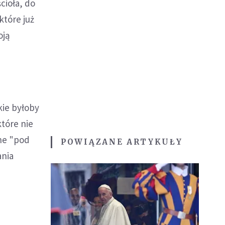
cioła, do
które już
oją
kie byłoby
tóre nie
ne "pod
POWIĄZANE ARTYKUŁY
ania