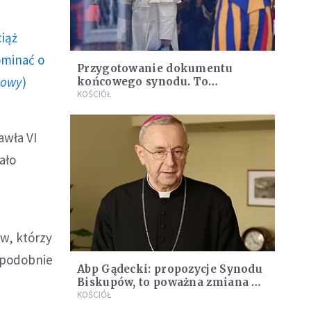
ciąż
ominać o
Przygotowanie dokumentu
howy
)
końcowego synodu. To
najważniejszy dokument
KOŚCIÓŁ
kościelny tego roku
awła VI
ało
ów, którzy
opodobnie
Abp Gądecki: propozycje Synodu
Biskupów, to poważna zmiana w
życiu kapłanów (wywiad)
KOŚCIÓŁ