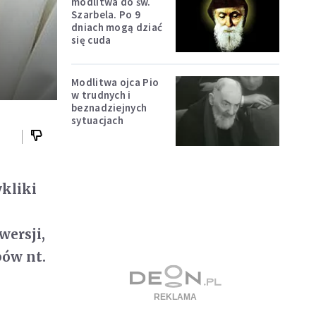
modlitwa do św.
Szarbela. Po 9
dniach mogą dziać
się cuda
Modlitwa ojca Pio
w trudnych i
beznadziejnych
sytuacjach
ykliki
wersji,
pów nt.