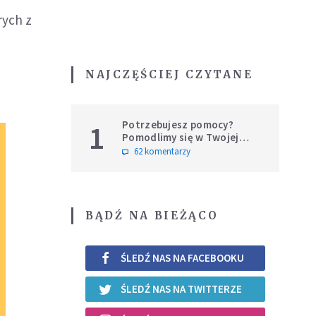
rych z
NAJCZĘŚCIEJ CZYTANE
Potrzebujesz pomocy?
1
Pomodlimy się w Twojej
intencji
62 komentarzy
BĄDŹ NA BIEŻĄCO
ŚLEDŹ NAS NA FACEBOOKU
ŚLEDŹ NAS NA TWITTERZE