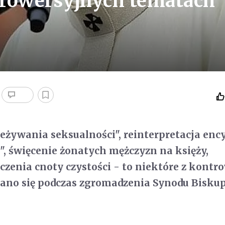
trowersyjnych tematach
eżywania seksualności", reinterpretacja enc
, święcenie żonatych mężczyzn na księży,
zenia cnoty czystości - to niektóre z kontro
wano się podczas zgromadzenia Synodu Bisku