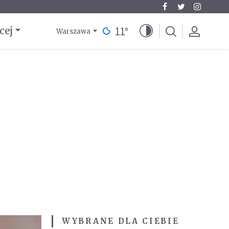
11
°
cej
Warszawa
WYBRANE DLA CIEBIE