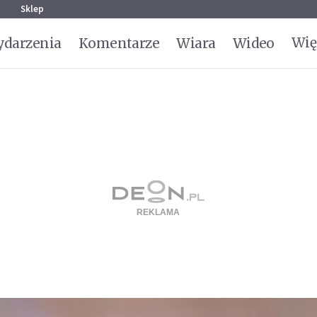
g
Sklep
Wię
darzenia
Komentarze
Wiara
Wideo