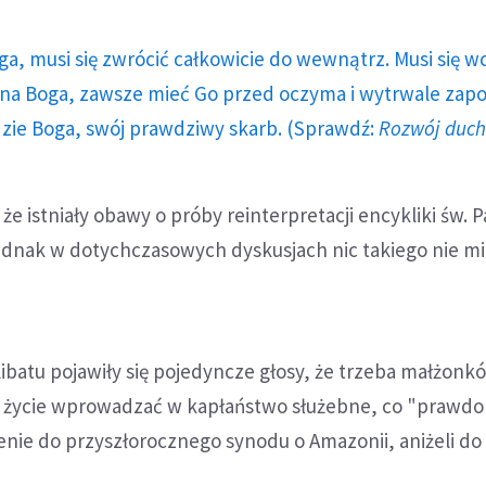
ga, musi się zwrócić całkowicie do wewnątrz. Musi się w
a Boga, zawsze mieć Go przed oczyma i wytrwale zap
dzie Boga, swój prawdziwy skarb. (Sprawdź:
Rozwój duc
że istniały obawy o próby reinterpretacji encykliki św. P
ednak w dotychczasowych dyskusjach nic takiego nie mi
elibatu pojawiły się pojedyncze głosy, że trzeba małżonk
życie wprowadzać w kapłaństwo służebne, co "prawd
enie do przyszłorocznego synodu o Amazonii, aniżeli do