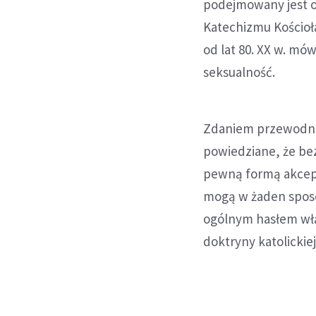
podejmowany jest o
Katechizmu Kościoła
od lat 80. XX w. mó
seksualność.
Zdaniem przewodnic
powiedziane, że bez
pewną formą akcept
mogą w żaden spos
ogólnym hasłem włą
doktryny katolickiej