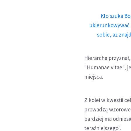
Kto szuka Bo
ukierunkowywać n
sobie, aż znaj
Hierarcha przyznał, 
"Humanae vitae", j
miejsca.
Z kolei w kwestii c
prowadzą wzorowe 
bardziej ma odniesi
teraźniejszego".