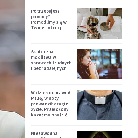
Potrzebujesz
pomocy?
Pomodlimy się w
Twojej intencji
Skuteczna
modlitwa w
sprawach trudnych
i beznadziejnych
W dzień odprawiał
Mszę, w nocy
prowadził drugie
życie. Przełożony
kazał mu opuścić
zakon
Niezawodna