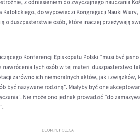
strożnie, z odniesieniem do zwyczajnego nauczania Koś
 Katolickiego, do wypowiedzi Kongregacji Nauki Wiary, 
wią o duszpasterstwie osób, które inaczej przeżywają sw
zącego Konferencji Episkopatu Polski "musi być jasno
 nawrócenia tych osób w tej materii duszpasterstwo ta
acji zarówno ich niemoralnych aktów, jak i związków, k
ób być nazywane rodziną". Miałyby być one akceptowa
czania". Nie może ono jednak prowadzić "do zamazyw
".
DEON.PL POLECA