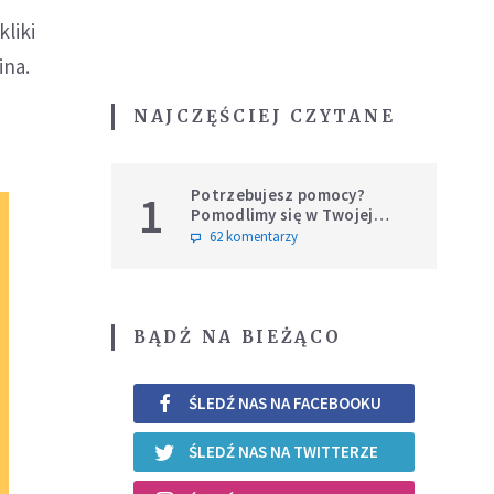
liki
ina.
NAJCZĘŚCIEJ CZYTANE
Potrzebujesz pomocy?
1
Pomodlimy się w Twojej
intencji
62 komentarzy
BĄDŹ NA BIEŻĄCO
ŚLEDŹ NAS NA FACEBOOKU
ŚLEDŹ NAS NA TWITTERZE