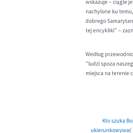
wskazuje – ciągle j
nachylone ku temu, 
dobrego Samarytani
tej encykliki" – zaz
Według przewodnicz
"ludzi spoza naszeg
miejsca na terenie 
Kto szuka Bo
ukierunkowywać n