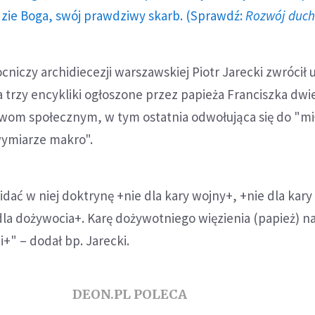
dzie Boga, swój prawdziwy skarb. (Sprawdź:
Rozwój duc
cniczy archidiecezji warszawskiej Piotr Jarecki zwrócił
a trzy encykliki ogłoszone przez papieża Franciszka dwi
wom społecznym, w tym ostatnia odwołująca się do "mi
wymiarze makro".
dać w niej doktrynę +nie dla kary wojny+, +nie dla kary 
dla dożywocia+. Karę dożywotniego więzienia (papież) 
i+" – dodał bp. Jarecki.
DEON.PL POLECA