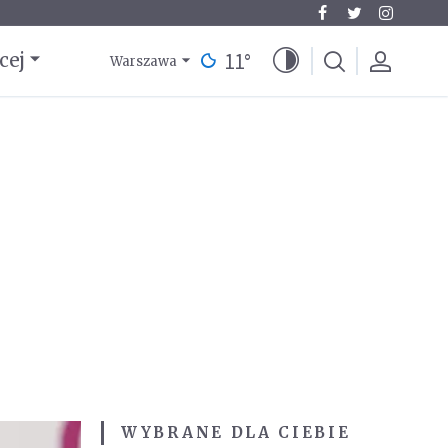
11
°
cej
Warszawa
WYBRANE DLA CIEBIE