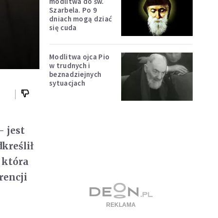
modlitwa do św.
Szarbela. Po 9
dniach mogą dziać
się cuda
Modlitwa ojca Pio
w trudnych i
beznadziejnych
sytuacjach
 jest
kreślił
 która
rencji