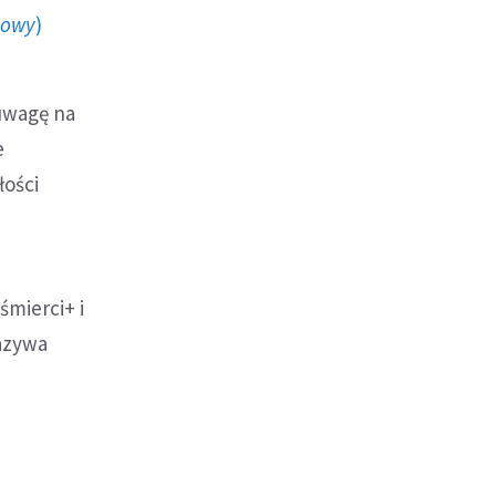
howy
)
 uwagę na
e
łości
śmierci+ i
nazywa