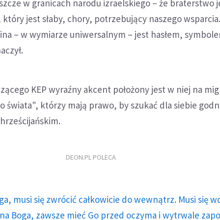
eszcze w granicach narodu izraelskiego – że braterstwo j
który jest słaby, chory, potrzebujący naszego wsparcia
na – w wymiarze uniwersalnym – jest hasłem, symbole
naczył.
ącego KEP wyraźny akcent położony jest w niej na mi
o świata", którzy mają prawo, by szukać dla siebie god
chrześcijańskim.
DEON.PL POLECA
ga, musi się zwrócić całkowicie do wewnątrz. Musi się w
a Boga, zawsze mieć Go przed oczyma i wytrwale zap