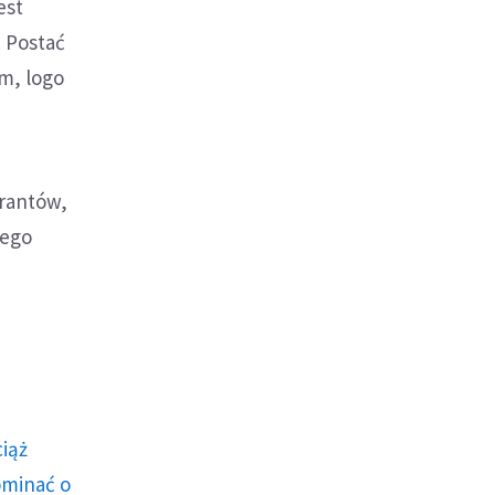
est
. Postać
m, logo
grantów,
nego
ciąż
ominać o