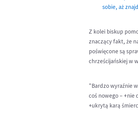
sobie, aż znaj
Z kolei biskup pomo
znaczący fakt, że n
poświęcone są spra
chrześcijańskiej w 
"Bardzo wyraźnie wi
coś nowego – +nie 
+ukrytą karą śmierc