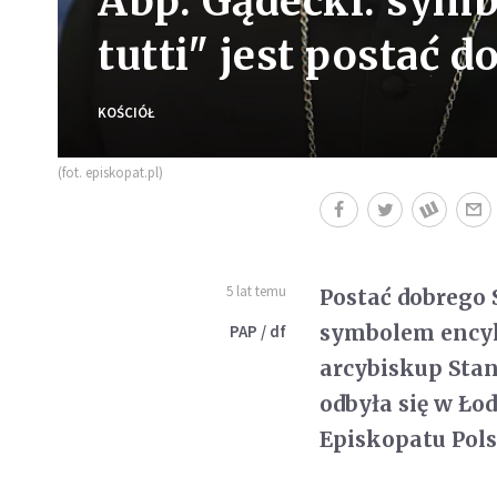
Abp. Gądecki: symbo
tutti" jest postać 
KOŚCIÓŁ
(fot. episkopat.pl)
5 lat temu
Postać dobrego
symbolem encykl
PAP / df
arcybiskup Stan
odbyła się w Ło
Episkopatu Pols