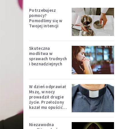
Potrzebujesz
pomocy?
Pomodlimy się w
Twojej intencji
Skuteczna
modlitwa w
sprawach trudnych
i beznadziejnych
W dzień odprawiał
Mszę, w nocy
prowadził drugie
życie. Przełożony
kazał mu opuścić
zakon
Niezawodna