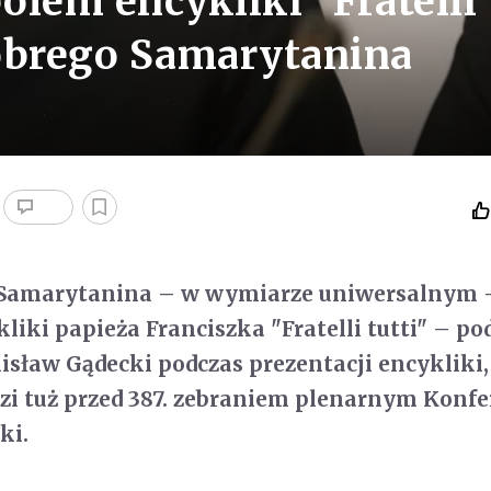
lem encykliki "Fratelli
dobrego Samarytanina
 Samarytanina – w wymiarze uniwersalnym –
iki papieża Franciszka "Fratelli tutti" – pod
isław Gądecki podczas prezentacji encykliki,
dzi tuż przed 387. zebraniem plenarnym Konfe
ki.