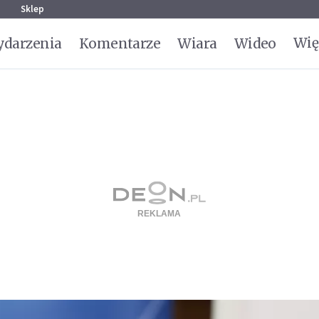
g
Sklep
Wię
darzenia
Komentarze
Wiara
Wideo