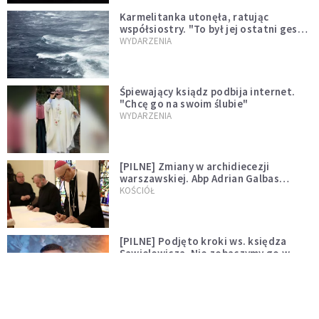
Karmelitanka utonęła, ratując
współsiostry. "To był jej ostatni gest
miłości"
WYDARZENIA
Śpiewający ksiądz podbija internet.
"Chcę go na swoim ślubie"
WYDARZENIA
[PILNE] Zmiany w archidiecezji
warszawskiej. Abp Adrian Galbas
wręczył dekrety nowym proboszczom
KOŚCIÓŁ
[PILNE] Podjęto kroki ws. księdza
Sawielewicza. Nie zobaczymy go w
mediach
WYDARZENIA