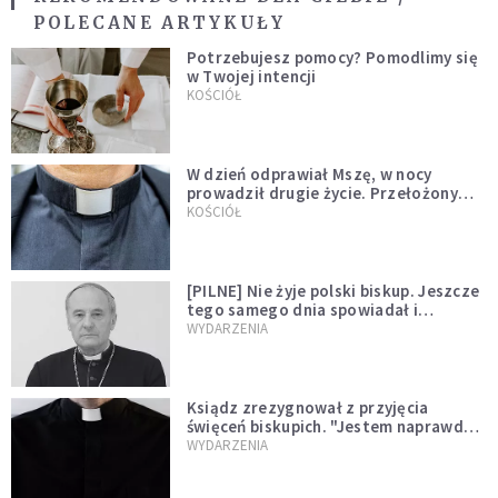
POLECANE ARTYKUŁY
Potrzebujesz pomocy? Pomodlimy się
w Twojej intencji
KOŚCIÓŁ
W dzień odprawiał Mszę, w nocy
prowadził drugie życie. Przełożony
kazał mu opuścić zakon
KOŚCIÓŁ
[PILNE] Nie żyje polski biskup. Jeszcze
tego samego dnia spowiadał i
sprawował Mszę świętą
WYDARZENIA
Ksiądz zrezygnował z przyjęcia
święceń biskupich. "Jestem naprawdę
niegodny"
WYDARZENIA