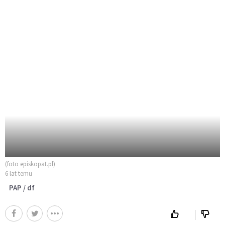
(foto episkopat.pl)
6 lat temu
PAP / df