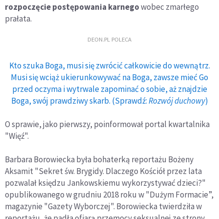
rozpoczęcie postępowania karnego
wobec zmarłego
prałata.
DEON.PL POLECA
Kto szuka Boga, musi się zwrócić całkowicie do wewnątrz.
Musi się wciąż ukierunkowywać na Boga, zawsze mieć Go
przed oczyma i wytrwale zapominać o sobie, aż znajdzie
Boga, swój prawdziwy skarb. (Sprawdź:
Rozwój duchowy
)
O sprawie, jako pierwszy, poinformował portal kwartalnika
"Więź".
Barbara Borowiecka była bohaterką reportażu Bożeny
Aksamit "Sekret św. Brygidy. Dlaczego Kościół przez lata
pozwalał księdzu Jankowskiemu wykorzystywać dzieci?"
opublikowanego w grudniu 2018 roku w "Dużym Formacie”,
magazynie "Gazety Wyborczej". Borowiecka twierdziła w
reportażu, że padła ofiarą przemocy seksualnej ze strony