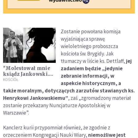
Zostanie powołana komisja
wyjaśniająca sprawę
wieloletniego proboszcza
kościoła św. Brygidy. Jak
tłumaczy w liście ks. Dettlaff,
jej
zadaniem będzie „jedynie
"Molestował mnie
ksiądz Jankowski.
zebranie informacji, w
Wierzę w Boga, chcę
KOŚCIÓŁ
aspekcie historycznym, a
podnieść rękę na
także moralnym, dotyczących zarzutów stawianych ks.
pedofilię w
Henrykowi Jankowskiemu”
, zaś „zgromadzony materiał
Kościele"
zostanie przekazany Nuncjaturze Apostolskiej w
Warszawie”.
Kanclerz kurii przypomniał również, że zgodnie z
orzeczeniem Kongregacji Nauki Wiary,
niemożliwe jest