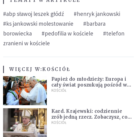
TEMATY W ARTYKULE
#abp sławoj leszek głódź
#henryk jankowski
#ks jankowski molestowanie
#barbara
borowiecka
#pedofilia w kościele
#telefon
zranieni w kościele
WIĘCEJ W:
KOŚCIÓŁ
Papież do młodzieży: Europa i
cały świat poszukują pośród was
nowych świętych
KOŚCIÓŁ
Kard. Krajewski: codziennie
zrób jedną rzecz. Zobaczysz, co
stanie się z twoim życiem
KOŚCIÓŁ