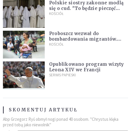
Polskie siostry zakonne modlą
się o cud. "To będzie pieczęć
Pana Boga dla naszej wiary"
KOŚCIÓŁ
Proboszcz wezwał do
bombardowania migrantów.
"Masowy ogień przeciwko
KOŚCIÓŁ
najeźdźcom!"
Opublikowano program wizyty
Leona XIV we Francji
SERWIS PAPIESKI
SKOMENTUJ ARTYKUŁ
Abp Grzegorz Ryś obmył nogi ponad 40 osobom. "Chrystus klęka
przed tobą jako niewolnik"