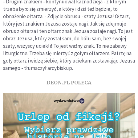
- Drugim znakiem - kontynuował kaznodzieja - z którym
trzeba było się zmierzyć, a który i dziś też będzie, to
obnażenie ołtarza. - Zdjęcie obrusu - szaty Jezusa! Ołtarz,
który jest znakiem Jezusa zostaje nagi. Jak się zdejmuje
obrus z ołtarza i ten ołtarz znak Jezusa zostaje nagi. To jest
obraz Jezusa, który został sam, do bólu sam, bez swojej
szaty, wszyscy uciekli! To jest ważny znak. To nie zabawy
liturgiczne. Trzeba się mierzyć z gołym ołtarzem. Patrzę na
goły ołtarz i widzę siebie, który uciekam zostawiając Jezusa
samego - tłumaczył arcybiskup.
DEON.PL POLECA