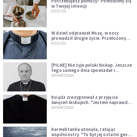
Potrzebujesz pomocy? Pomodlimy się
w Twojej intencji
KOŚCIÓŁ
W dzień odprawiał Mszę, w nocy
prowadził drugie życie. Przełożony
kazał mu opuścić zakon
KOŚCIÓŁ
[PILNE] Nie żyje polski biskup. Jeszcze
tego samego dnia spowiadał i
sprawował Mszę świętą
WYDARZENIA
Ksiądz zrezygnował z przyjęcia
święceń biskupich. "Jestem naprawdę
niegodny"
WYDARZENIA
Karmelitanka utonęła, ratując
współsiostry. "To był jej ostatni gest