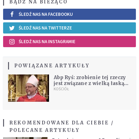
BĄDŹ NA BIEŻĄCO
ŚLEDŹ NAS NA FACEBOOKU
ŚLEDŹ NAS NA TWITTERZE
ŚLEDŹ NAS NA INSTAGRAMIE
POWIĄZANE ARTYKUŁY
Abp Ryś: zrobienie tej rzeczy
jest związane z wielką łaską
odpustu zupełnego
KOŚCIÓŁ
REKOMENDOWANE DLA CIEBIE /
POLECANE ARTYKUŁY