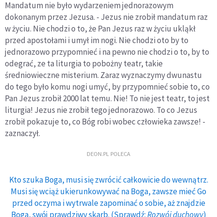
Mandatum nie było wydarzeniem jednorazowym
dokonanym przez Jezusa. - Jezus nie zrobił mandatum raz
w życiu. Nie chodzi o to, że Pan Jezus raz w życiu ukląkł
przed apostołami i umył im nogi. Nie chodzi oto by to
jednorazowo przypomnieć i na pewno nie chodzi o to, by to
odegrać, ze ta liturgia to pobożny teatr, takie
średniowieczne misterium. Zaraz wyznaczymy dwunastu
do tego było komu nogi umyć, by przypomnieć sobie to, co
Pan Jezus zrobił 2000 lat temu. Nie! To nie jest teatr, to jest
liturgia! Jezus nie zrobił tego jednorazowo. To co Jezus
zrobił pokazuje to, co Bóg robi wobec człowieka zawsze! -
zaznaczył.
DEON.PL POLECA
Kto szuka Boga, musi się zwrócić całkowicie do wewnątrz.
Musi się wciąż ukierunkowywać na Boga, zawsze mieć Go
przed oczyma i wytrwale zapominać o sobie, aż znajdzie
Boga, swój prawdziwy skarb. (Sprawdź:
Rozwój duchowy
)