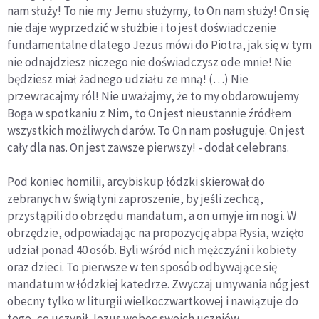
nam służy! To nie my Jemu służymy, to On nam służy! On się
nie daje wyprzedzić w służbie i to jest doświadczenie
fundamentalne dlatego Jezus mówi do Piotra, jak się w tym
nie odnajdziesz niczego nie doświadczysz ode mnie! Nie
będziesz miał żadnego udziału ze mną! (…) Nie
przewracajmy ról! Nie uważajmy, że to my obdarowujemy
Boga w spotkaniu z Nim, to On jest nieustannie źródłem
wszystkich możliwych darów. To On nam posługuje. On jest
cały dla nas. On jest zawsze pierwszy! - dodał celebrans.
Pod koniec homilii, arcybiskup łódzki skierował do
zebranych w świątyni zaproszenie, by jeśli zechcą,
przystąpili do obrzędu mandatum, a on umyje im nogi. W
obrzędzie, odpowiadając na propozycję abpa Rysia, wzięło
udział ponad 40 osób. Byli wśród nich mężczyźni i kobiety
oraz dzieci. To pierwsze w ten sposób odbywające się
mandatum w łódzkiej katedrze. Zwyczaj umywania nóg jest
obecny tylko w liturgii wielkoczwartkowej i nawiązuje do
tego, co uczynił Jezus wobec swoich uczniów.