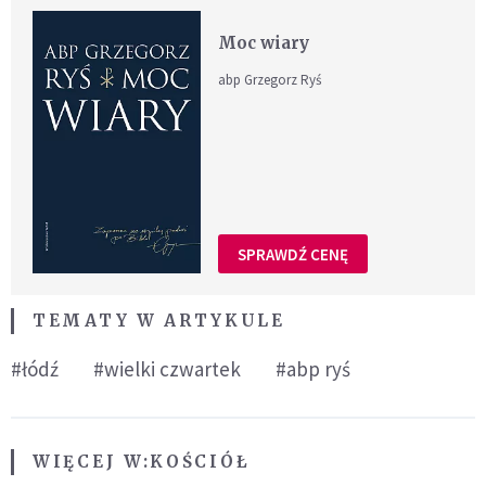
Moc wiary
abp Grzegorz Ryś
SPRAWDŹ CENĘ
TEMATY W ARTYKULE
#łódź
#wielki czwartek
#abp ryś
WIĘCEJ W:
KOŚCIÓŁ