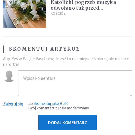
Katolicki pogrzeb muzyka
odwołano tuż przed
uroczystością. Powodem była
KOŚCIÓŁ
przynależność do masonerii
SKOMENTUJ ARTYKUŁ
Abp Ryś w Wigilię Paschalną: krzyż to nie miejsce śmierci, ale miejsce
narodzin
Zaloguj się
lub
skomentuj jako Gość
Twój komentarz będzie moderowany
DODAJ KOMENTARZ