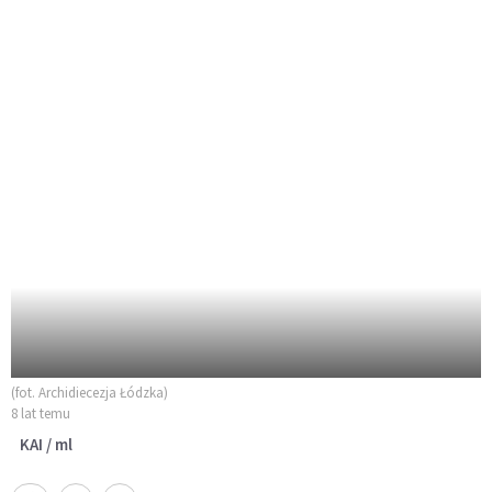
(fot. Archidiecezja Łódzka)
8 lat temu
KAI / ml