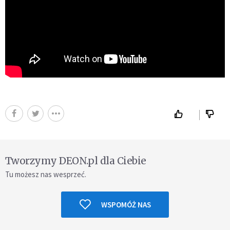
Tworzymy DEON.pl dla Ciebie
Tu możesz nas wesprzeć.
WSPOMÓŻ NAS