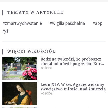
TEMATY W ARTYKULE
#zmartwychwstanie
#wigilia paschalna
#abp
ryś
WIĘCEJ W:
KOŚCIÓŁ
Rodzina twierdzi, że proboszcz
chciał odmówić pogrzebu. Kuria
zapowiada wyjaśnienia
KOŚCIÓŁ
Leon XIV: W św. Agacie widzimy
zwycięstwo miłości nad śmiercią
KOŚCIÓŁ