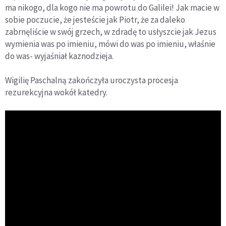
ma nikogo, dla kogo nie ma powrotu do Galilei! Jak macie w
sobie poczucie, że jesteście jak Piotr, że za daleko
zabrnęliście w swój grzech, w zdradę to usłyszcie jak Jezus
wymienia was po imieniu, mówi do was po imieniu, właśnie
do was- wyjaśniał kaznodzieja.
Wigilię Paschalną zakończyła uroczysta procesja
rezurekcyjna wokół katedry.