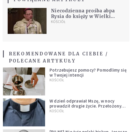
Niecodzienna prośba abpa
Rysia do księży w Wielki
Czwartek
KOŚCIÓŁ
REKOMENDOWANE DLA CIEBIE /
POLECANE ARTYKUŁY
Potrzebujesz pomocy? Pomodlimy się
w Twojej intencji
KOŚCIÓŁ
W dzień odprawiał Mszę, w nocy
prowadził drugie życie. Przełożony
kazał mu opuścić zakon
KOŚCIÓŁ
[PILNE] Nie żyje polski biskup. Jeszcze