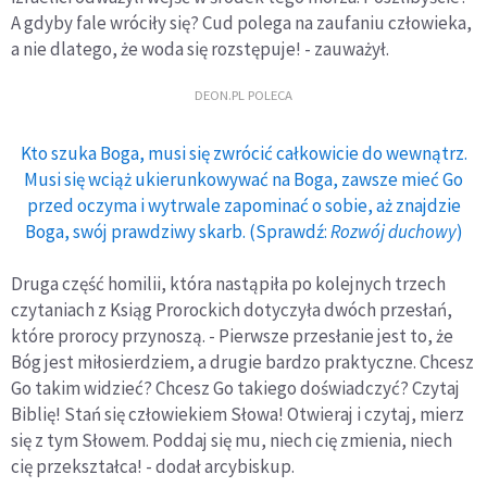
A gdyby fale wróciły się? Cud polega na zaufaniu człowieka,
a nie dlatego, że woda się rozstępuje! - zauważył.
DEON.PL POLECA
Kto szuka Boga, musi się zwrócić całkowicie do wewnątrz.
Musi się wciąż ukierunkowywać na Boga, zawsze mieć Go
przed oczyma i wytrwale zapominać o sobie, aż znajdzie
Boga, swój prawdziwy skarb. (Sprawdź:
Rozwój duchowy
)
Druga część homilii, która nastąpiła po kolejnych trzech
czytaniach z Ksiąg Prorockich dotyczyła dwóch przesłań,
które prorocy przynoszą. - Pierwsze przesłanie jest to, że
Bóg jest miłosierdziem, a drugie bardzo praktyczne. Chcesz
Go takim widzieć? Chcesz Go takiego doświadczyć? Czytaj
Biblię! Stań się człowiekiem Słowa! Otwieraj i czytaj, mierz
się z tym Słowem. Poddaj się mu, niech cię zmienia, niech
cię przekształca! - dodał arcybiskup.