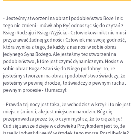
- Jesteśmy stworzeni na obraz i podobieństwo Boże i nic
tego nie zmieni - mówił abp Ryś odnosząc się do czytań z
Księgi Rodzaju i Księgi Wyjścia. - Człowiekowi nikt nie musi
przyznawać żadnej godności. Człowiek ma swoją godność,
która wynika z tego, że każdy z nas nosi w sobie obraz
jedynego Syna Bożego. Ale jesteśmy też stworzeni na
podobieństwo, które jest czymś dynamicznym. Nosisz w
sobie obraz Boga? Stań się do Niego podobny! To, że
jesteśmy stworzeni na obraz i podobieństwo świadczy, że
jesteśmy w pewnej drodze, to świadczy o pewnym ruchu,
pewnym procesie - tłumaczył.
- Prawda tej nocy jest taka, że wchodzisz w krzyż i to nie jest
miejsce śmierci, ale jest miejscem narodzin. Bóg cię
przeprowadza przez to, o czym myślisz, że to cię zabije!
Cud się zawsze dzieje w człowieku Przykładem jest to, że
izraelici odważyli wejść w środek tego morza. Poszlibyście?