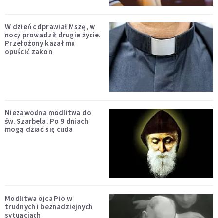
W dzień odprawiał Mszę, w
nocy prowadził drugie życie.
Przełożony kazał mu
opuścić zakon
Niezawodna modlitwa do
św. Szarbela. Po 9 dniach
mogą dziać się cuda
Modlitwa ojca Pio w
trudnych i beznadziejnych
sytuacjach