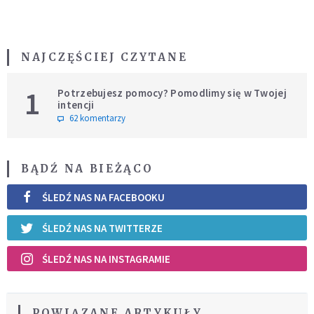
NAJCZĘŚCIEJ CZYTANE
1
Potrzebujesz pomocy? Pomodlimy się w Twojej
intencji
62 komentarzy
BĄDŹ NA BIEŻĄCO
ŚLEDŹ NAS NA FACEBOOKU
ŚLEDŹ NAS NA TWITTERZE
ŚLEDŹ NAS NA INSTAGRAMIE
POWIĄZANE ARTYKUŁY