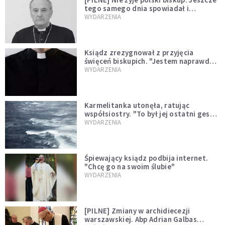
tego samego dnia spowiadał i
sprawował Mszę świętą
WYDARZENIA
Ksiądz zrezygnował z przyjęcia
święceń biskupich. "Jestem naprawdę
niegodny"
WYDARZENIA
Karmelitanka utonęła, ratując
współsiostry. "To był jej ostatni gest
miłości"
WYDARZENIA
Śpiewający ksiądz podbija internet.
"Chcę go na swoim ślubie"
WYDARZENIA
[PILNE] Zmiany w archidiecezji
warszawskiej. Abp Adrian Galbas