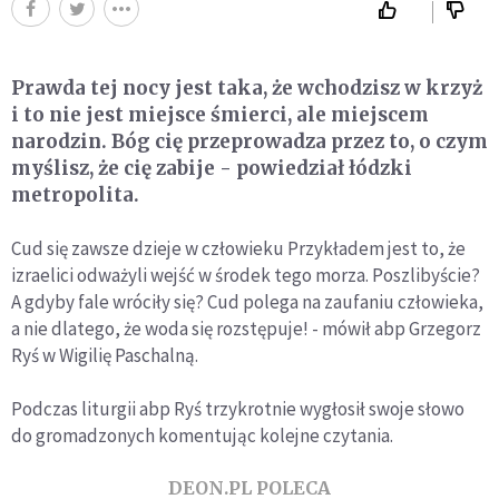
Prawda tej nocy jest taka, że wchodzisz w krzyż
i to nie jest miejsce śmierci, ale miejscem
narodzin. Bóg cię przeprowadza przez to, o czym
myślisz, że cię zabije - powiedział łódzki
metropolita.
Cud się zawsze dzieje w człowieku Przykładem jest to, że
izraelici odważyli wejść w środek tego morza. Poszlibyście?
A gdyby fale wróciły się? Cud polega na zaufaniu człowieka,
a nie dlatego, że woda się rozstępuje! - mówił abp Grzegorz
Ryś w Wigilię Paschalną.
Podczas liturgii abp Ryś trzykrotnie wygłosił swoje słowo
do gromadzonych komentując kolejne czytania.
DEON.PL POLECA