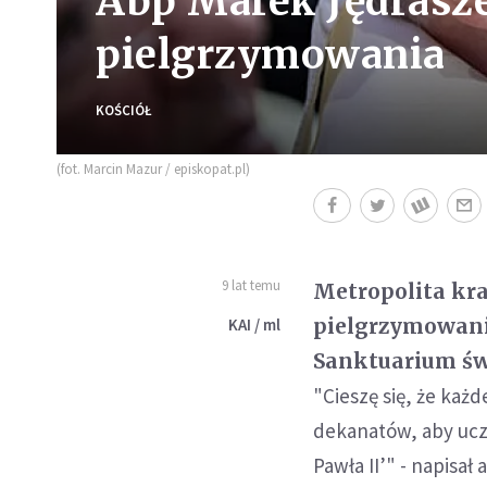
Abp Marek Jędrasz
pielgrzymowania
KOŚCIÓŁ
(fot. Marcin Mazur / episkopat.pl)
9 lat temu
Metropolita kra
pielgrzymowani
KAI / ml
Sanktuarium św.
"Cieszę się, że każ
dekanatów, aby ucz
Pawła II’" - napisa