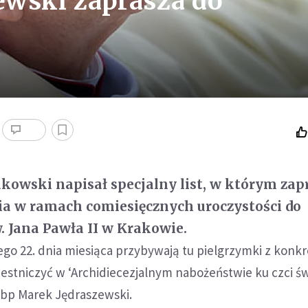
ewski zaprasza do
kowski napisał specjalny list, w którym zap
a w ramach comiesięcznych uroczystości do
 Jana Pawła II w Krakowie.
dego 22. dnia miesiąca przybywają tu pielgrzymki z konk
estniczyć w ‘Archidiecezjalnym nabożeństwie ku czci św
ł abp Marek Jędraszewski.