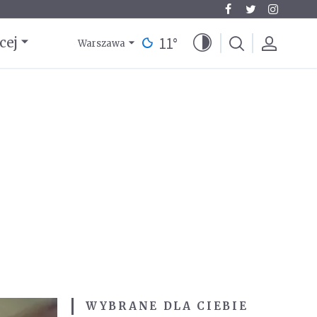
11
°
cej
Warszawa
WYBRANE DLA CIEBIE