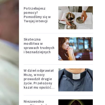
Potrzebujesz
pomocy?
Pomodlimy się w
Twojej intencji
Skuteczna
modlitwa w
sprawach trudnych
i beznadziejnych
W dzień odprawiał
Mszę, w nocy
prowadził drugie
życie. Przełożony
kazał mu opuścić
zakon
Niezawodna