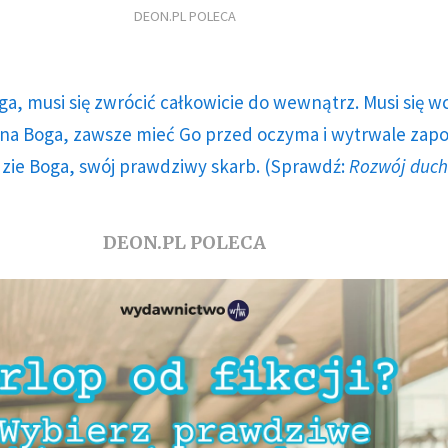
DEON.PL POLECA
ga, musi się zwrócić całkowicie do wewnątrz. Musi się w
a Boga, zawsze mieć Go przed oczyma i wytrwale zap
dzie Boga, swój prawdziwy skarb. (Sprawdź:
Rozwój duc
DEON.PL POLECA