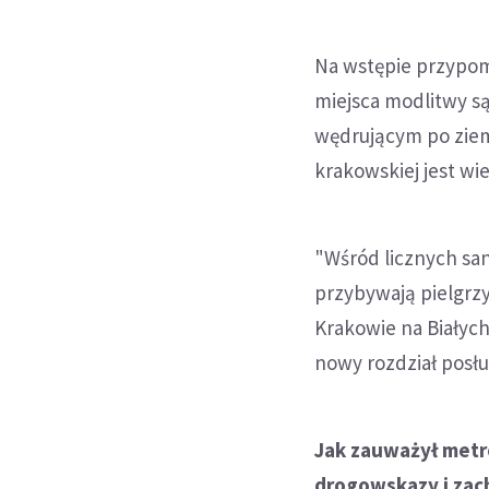
Na wstępie przypomn
miejsca modlitwy s
wędrującym po ziemi
krakowskiej jest wi
"Wśród licznych san
przybywają pielgrzy
Krakowie na Białyc
nowy rozdział posług
Jak zauważył metro
drogowskazy i zach