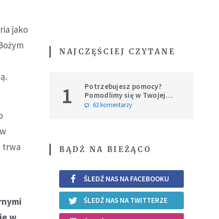
ria jako
 Bożym
NAJCZĘŚCIEJ CZYTANE
ą.
Potrzebujesz pomocy?
1
Pomodlimy się w Twojej
intencji
62 komentarzy
o
 w
- trwa
BĄDŹ NA BIEŻĄCO
ŚLEDŹ NAS NA FACEBOOKU
ernymi
ŚLEDŹ NAS NA TWITTERZE
ie w