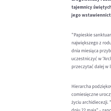
tajemnicy świętyc
jego wstawiennic
"Papieskie sanktuar
największego z rodu
dnia miesiąca przy
uczestniczyć w ‘Arc
przeczytać dalej w l
Hierarcha podzięko
comiesięczne uroczy
życiu archidiecezji
dniu 22 maja" - zap