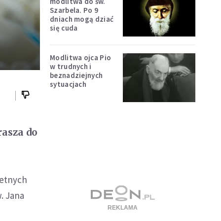
modlitwa do św.
Szarbela. Po 9
dniach mogą dziać
się cuda
Modlitwa ojca Pio
w trudnych i
beznadziejnych
sytuacjach
rasza do
retnych
. Jana