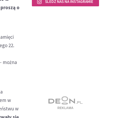
ŚLEDŹ NAS NA INSTAGRAMIE
 proszą o
pamięci
ego 22.
 - można
na
niem w
żeństwu w
ywały się