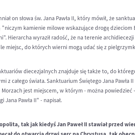
iał on słowa św. Jana Pawła II, który mówił, że sanktua
ą "niczym kamienie milowe wskazujące drogę dzieciom
". Hierarcha wyraził radość, że na terenie archidiecezji
ele miejsc, do których wierni mogą udać się z pielgrzymk
ktuariów diecezjalnych znajduje się także to, do któreg
mi z całego świata. Sanktuarium Świętego Jana Pawła II
h Morzach jest miejscem, w którym - można powiedzieć 
i Jana Pawła II" - napisał.
polita, tak jak kiedyś Jan Paweł II stawiał przed wi
ęcał do otwarcia drzwi serc na Chrystusa, tak obecn