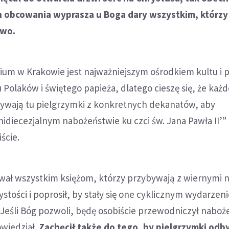
h obcowania wyprasza u Boga dary wszystkim, którzy
two.
ium w Krakowie jest najważniejszym ośrodkiem kultu i 
 Polaków i świętego papieża, dlatego cieszę się, że każd
bywają tu pielgrzymki z konkretnych dekanatów, aby
hidiecezjalnym nabożeństwie ku czci św. Jana Pawła II’"
iście.
wał wszystkim księżom, którzy przybywają z wiernymi 
stości i poprosił, by stały się one cyklicznym wydarze
. "Jeśli Bóg pozwoli, będę osobiście przewodniczył nabo
owiedział.
Zachęcił także do tego, by pielgrzymki odb