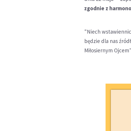
zgodnie z harmono
"Niech wstawiennict
będzie dla nas źród
Miłosiernym Ojcem" 