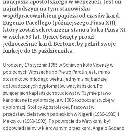
nuncjusza apostolskiego w Wenezueli. Jest on
najmłodszym na tym stanowisku
współpracownikiem papieża od czasów kard.
Eugenio Pacellego (późniejszego Piusa XII),
który został sekretarzem stanu u boku Piusa XI
w wieku 53 lat. Ojciec Święty prosił
jednocześnie kard. Bertone, by pełnił swoje
funkcje do 15 października.
Urodzony 17 stycznia 1955 w Schiavon koło Vicenzy w
północnych Włoszech abp Pietro Parolin jest, mimo
stosunkowo młodego wieku, jednym z najbardziej
doświadczonych dyplomatów watykańskich. Po
święceniach kapłańskich studiował w Rzymie prawo
kanoniczne i dyplomację, a w 1986 rozpoczął służbę w
dyplomacji Stolicy Apostolskiej. Pracował w
przedstawicielstwach papieskich w Nigerii (1986-1989) i
Meksyku (1989-1992). Po powrocie do Watykanu był
odpowiedzialny w kierowanym przez kard. Angelo Sodano