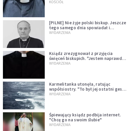
kazał mu opuścić zakon
KOŚCIÓŁ
[PILNE] Nie żyje polski biskup. Jeszcze
tego samego dnia spowiadał i
sprawował Mszę świętą
WYDARZENIA
Ksiądz zrezygnował z przyjęcia
święceń biskupich. "Jestem naprawdę
niegodny"
WYDARZENIA
Karmelitanka utonęła, ratując
współsiostry. "To był jej ostatni gest
miłości"
WYDARZENIA
Śpiewający ksiądz podbija internet.
"Chcę go na swoim ślubie"
WYDARZENIA