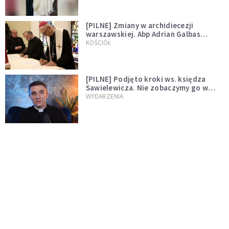
[PILNE] Zmiany w archidiecezji
warszawskiej. Abp Adrian Galbas
wręczył dekrety nowym proboszczom
KOŚCIÓŁ
[PILNE] Podjęto kroki ws. księdza
Sawielewicza. Nie zobaczymy go w
mediach
WYDARZENIA