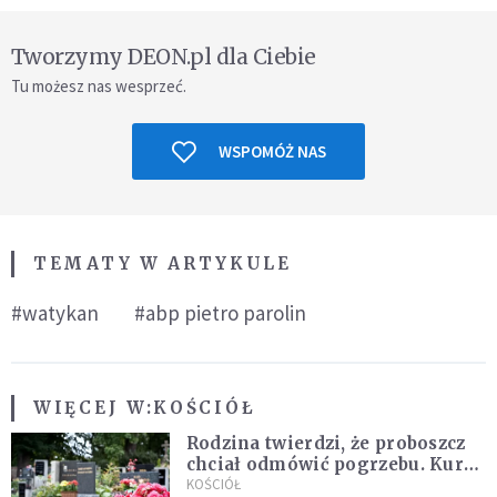
Tworzymy DEON.pl dla Ciebie
Tu możesz nas wesprzeć.
WSPOMÓŻ NAS
TEMATY W ARTYKULE
#watykan
#abp pietro parolin
WIĘCEJ W:
KOŚCIÓŁ
Rodzina twierdzi, że proboszcz
chciał odmówić pogrzebu. Kuria
zapowiada wyjaśnienia
KOŚCIÓŁ