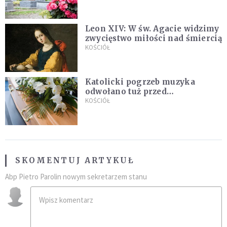
Leon XIV: W św. Agacie widzimy
zwycięstwo miłości nad śmiercią
KOŚCIÓŁ
Katolicki pogrzeb muzyka
odwołano tuż przed
uroczystością. Powodem była
KOŚCIÓŁ
przynależność do masonerii
SKOMENTUJ ARTYKUŁ
Abp Pietro Parolin nowym sekretarzem stanu