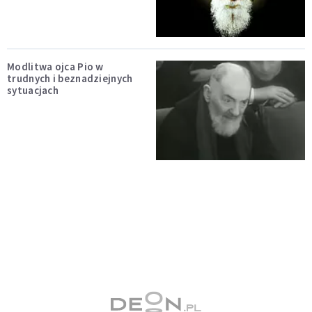
Modlitwa ojca Pio w
trudnych i beznadziejnych
sytuacjach