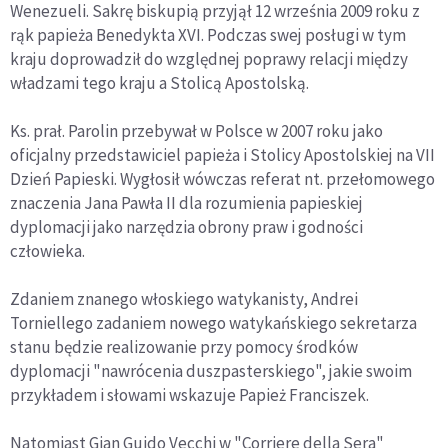
Wenezueli. Sakrę biskupią przyjął 12 września 2009 roku z
rąk papieża Benedykta XVI. Podczas swej posługi w tym
kraju doprowadził do względnej poprawy relacji między
władzami tego kraju a Stolicą Apostolską.
Ks. prał. Parolin przebywał w Polsce w 2007 roku jako
oficjalny przedstawiciel papieża i Stolicy Apostolskiej na VII
Dzień Papieski. Wygłosił wówczas referat nt. przełomowego
znaczenia Jana Pawła II dla rozumienia papieskiej
dyplomacji jako narzędzia obrony praw i godności
człowieka.
Zdaniem znanego włoskiego watykanisty, Andrei
Torniellego zadaniem nowego watykańskiego sekretarza
stanu będzie realizowanie przy pomocy środków
dyplomacji "nawrócenia duszpasterskiego", jakie swoim
przykładem i słowami wskazuje Papież Franciszek.
Natomiast Gian Guido Vecchi w "Corriere della Sera"