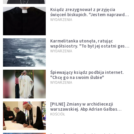
Ksiądz zrezygnował z przyjęcia
święceń biskupich. "Jestem naprawdę
niegodny"
WYDARZENIA
Karmelitanka utonęła, ratując
współsiostry. "To był jej ostatni gest
miłości"
WYDARZENIA
Śpiewający ksiądz podbija internet.
"Chcę go na swoim ślubie"
WYDARZENIA
[PILNE] Zmiany w archidiecezji
warszawskiej. Abp Adrian Galbas
wręczył dekrety nowym proboszczom
KOŚCIÓŁ