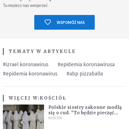
Tu możesz nas wesprzeć.
WSPOMÓŻ NAS
TEMATY W ARTYKULE
#izrael koronawirus
#epidemia koronawirusa
#epidemia koronawirus
#abp pizzaballa
WIĘCEJ W:
KOŚCIÓŁ
Polskie siostry zakonne modlą
się o cud. "To będzie pieczęć
Pana Boga dla naszej wiary"
KOŚCIÓŁ