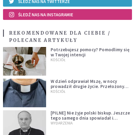
ŚLEDŹ NAS NA TWITTERZE
ŚLEDŹ NAS NA INSTAGRAMIE
REKOMENDOWANE DLA CIEBIE /
POLECANE ARTYKUŁY
Potrzebujesz pomocy? Pomodlimy się
w Twojej intencji
KOŚCIÓŁ
W dzień odprawiał Mszę, w nocy
prowadził drugie życie. Przełożony
kazał mu opuścić zakon
KOŚCIÓŁ
[PILNE] Nie żyje polski biskup. Jeszcze
tego samego dnia spowiadał i
sprawował Mszę świętą
WYDARZENIA