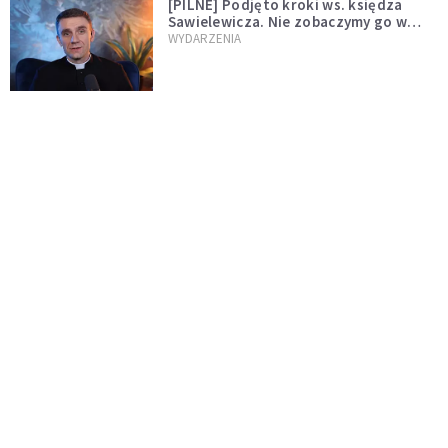
[PILNE] Podjęto kroki ws. księdza
Sawielewicza. Nie zobaczymy go w
mediach
WYDARZENIA