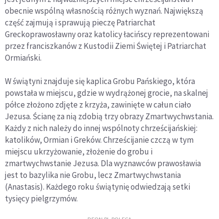
obecnie wspólną własnością różnych wyznań. Największą
część zajmują i sprawują pieczę Patriarchat
Greckoprawosławny oraz katolicy łacińscy reprezentowani
przez franciszkanów z Kustodii Ziemi Świętej i Patriarchat
Ormiański.
W świątyni znajduje się kaplica Grobu Pańskiego, która
powstała w miejscu, gdzie w wydrążonej grocie, na skalnej
półce złożono zdjęte z krzyża, zawinięte w całun ciało
Jezusa. Ścianę za nią zdobią trzy obrazy Zmartwychwstania.
Każdy z nich należy do innej wspólnoty chrześcijańskiej:
katolików, Ormian i Greków. Chrześcijanie czczą w tym
miejscu ukrzyżowanie, złożenie do grobu i
zmartwychwstanie Jezusa. Dla wyznawców prawosławia
jest to bazylika nie Grobu, lecz Zmartwychwstania
(Anastasis). Każdego roku świątynię odwiedzają setki
tysięcy pielgrzymów.