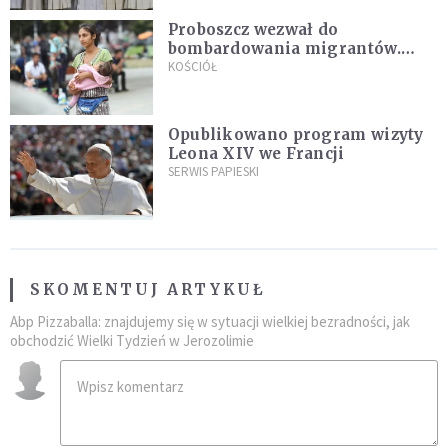
Proboszcz wezwał do
bombardowania migrantów.
"Masowy ogień przeciwko
KOŚCIÓŁ
najeźdźcom!"
Opublikowano program wizyty
Leona XIV we Francji
SERWIS PAPIESKI
SKOMENTUJ ARTYKUŁ
Abp Pizzaballa: znajdujemy się w sytuacji wielkiej bezradności, jak
obchodzić Wielki Tydzień w Jerozolimie