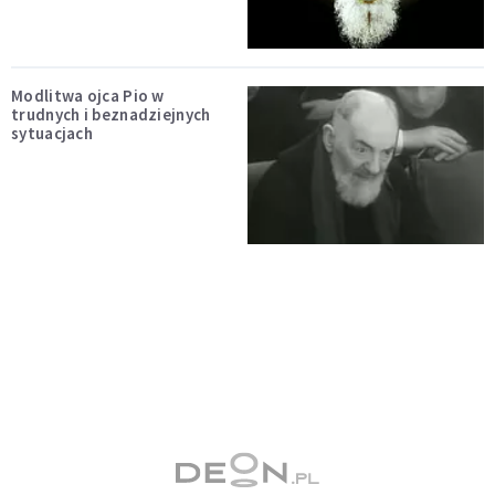
Modlitwa ojca Pio w
trudnych i beznadziejnych
sytuacjach