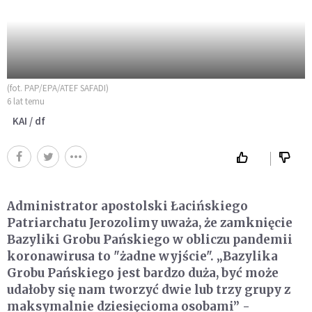
(fot. PAP/EPA/ATEF SAFADI)
6 lat temu
KAI / df
Administrator apostolski Łacińskiego
Patriarchatu Jerozolimy uważa, że zamknięcie
Bazyliki Grobu Pańskiego w obliczu pandemii
koronawirusa to "żadne wyjście". „Bazylika
Grobu Pańskiego jest bardzo duża, być może
udałoby się nam tworzyć dwie lub trzy grupy z
maksymalnie dziesięcioma osobami” -