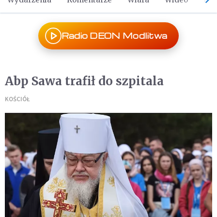
Radio DEON Modlitwa
Abp Sawa trafił do szpitala
KOŚCIÓŁ