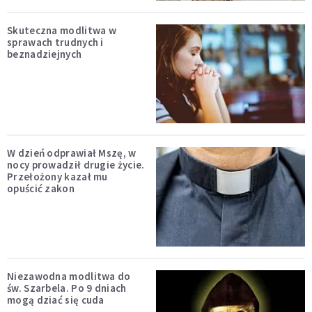
Skuteczna modlitwa w
sprawach trudnych i
beznadziejnych
W dzień odprawiał Mszę, w
nocy prowadził drugie życie.
Przełożony kazał mu
opuścić zakon
Niezawodna modlitwa do
św. Szarbela. Po 9 dniach
mogą dziać się cuda