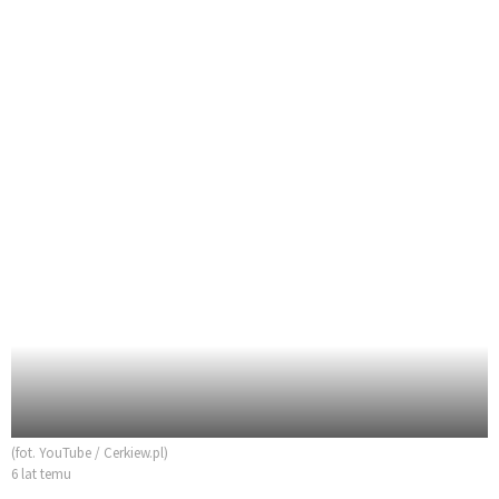
(fot. YouTube / Cerkiew.pl)
6 lat temu