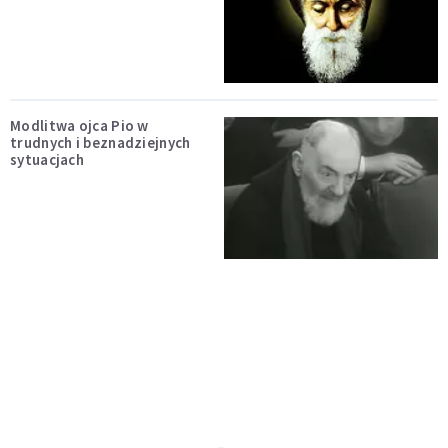
Modlitwa ojca Pio w
trudnych i beznadziejnych
sytuacjach