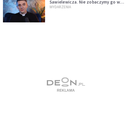
Sawielewicza. Nie zobaczymy go w
mediach
WYDARZENIA