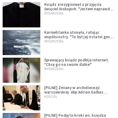
Ksiądz zrezygnował z przyjęcia
święceń biskupich. "Jestem naprawdę
niegodny"
WYDARZENIA
Karmelitanka utonęła, ratując
współsiostry. "To był jej ostatni gest
miłości"
WYDARZENIA
Śpiewający ksiądz podbija internet.
"Chcę go na swoim ślubie"
WYDARZENIA
[PILNE] Zmiany w archidiecezji
warszawskiej. Abp Adrian Galbas
wręczył dekrety nowym proboszczom
KOŚCIÓŁ
[PILNE] Podjęto kroki ws. księdza