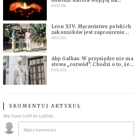
odwiózł Karola Wojtyłę na
konklawe. Jan Paweł II nazywał
KOŚCIÓŁ
go "winowajcą"
Leon XIV: Męczeństwo polskich
zakonników jest zaproszeniem
do jedności i misji całego
KOŚCIÓŁ
Kościoła
Abp Galbas: W przysiędze nie ma
słowa „rozwód”. Chodzi o to, że
„cię nie opuszczę”
KOŚCIÓŁ
SKOMENTUJ ARTYKUŁ
Abp Sawa trafił do szpitala