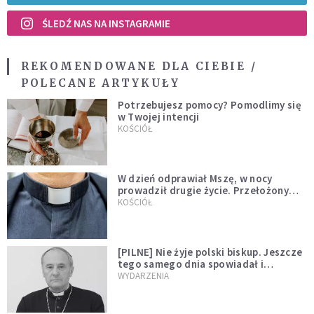
ŚLEDŹ NAS NA INSTAGRAMIE
REKOMENDOWANE DLA CIEBIE /
POLECANE ARTYKUŁY
Potrzebujesz pomocy? Pomodlimy się
w Twojej intencji
KOŚCIÓŁ
W dzień odprawiał Mszę, w nocy
prowadził drugie życie. Przełożony
kazał mu opuścić zakon
KOŚCIÓŁ
[PILNE] Nie żyje polski biskup. Jeszcze
tego samego dnia spowiadał i
sprawował Mszę świętą
WYDARZENIA