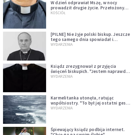
W dzień odprawiał Mszę, w nocy
prowadził drugie życie. Przełożony
kazał mu opuścić zakon
KOŚCIÓŁ
[PILNE] Nie żyje polski biskup. Jeszcze
tego samego dnia spowiadał i
sprawował Mszę świętą
WYDARZENIA
Ksiądz zrezygnował z przyjęcia
święceń biskupich. "Jestem naprawdę
niegodny"
WYDARZENIA
Karmelitanka utonęła, ratując
współsiostry. "To był jej ostatni gest
miłości"
WYDARZENIA
Śpiewający ksiądz podbija internet.
"Chcę go na swoim ślubie"