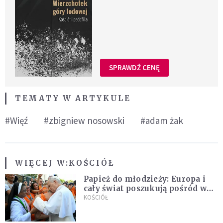
SPRAWDŹ CENĘ
TEMATY W ARTYKULE
#Więź
#zbigniew nosowski
#adam żak
WIĘCEJ W:
KOŚCIÓŁ
Papież do młodzieży: Europa i
cały świat poszukują pośród was
nowych świętych
KOŚCIÓŁ