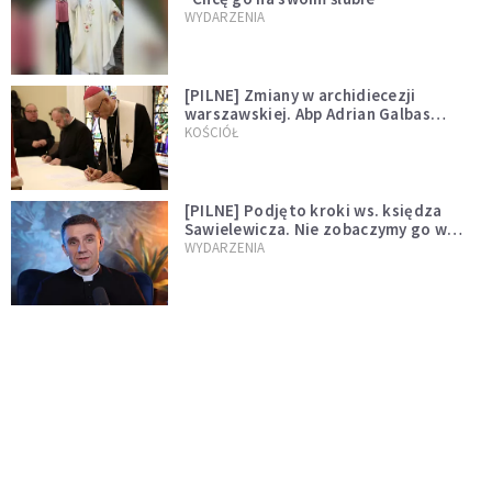
WYDARZENIA
[PILNE] Zmiany w archidiecezji
warszawskiej. Abp Adrian Galbas
wręczył dekrety nowym proboszczom
KOŚCIÓŁ
[PILNE] Podjęto kroki ws. księdza
Sawielewicza. Nie zobaczymy go w
mediach
WYDARZENIA