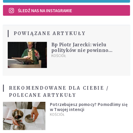
ŚLEDŹ NAS NA INSTAGRAMIE
POWIĄZANE ARTYKUŁY
Bp Piotr Jarecki: wielu
polityków nie powinno
zajmować się polityką
KOŚCIÓŁ
REKOMENDOWANE DLA CIEBIE /
POLECANE ARTYKUŁY
Potrzebujesz pomocy? Pomodlimy się
w Twojej intencji
KOŚCIÓŁ