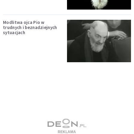
Modlitwa ojca Pio w
trudnych i beznadziejnych
sytuacjach