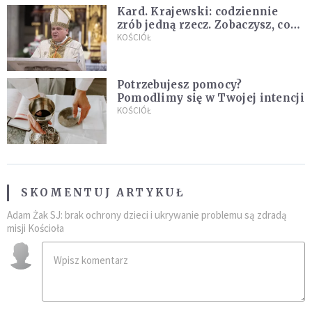
Kard. Krajewski: codziennie
zrób jedną rzecz. Zobaczysz, co
stanie się z twoim życiem
KOŚCIÓŁ
Potrzebujesz pomocy?
Pomodlimy się w Twojej intencji
KOŚCIÓŁ
SKOMENTUJ ARTYKUŁ
Adam Żak SJ: brak ochrony dzieci i ukrywanie problemu są zdradą
misji Kościoła