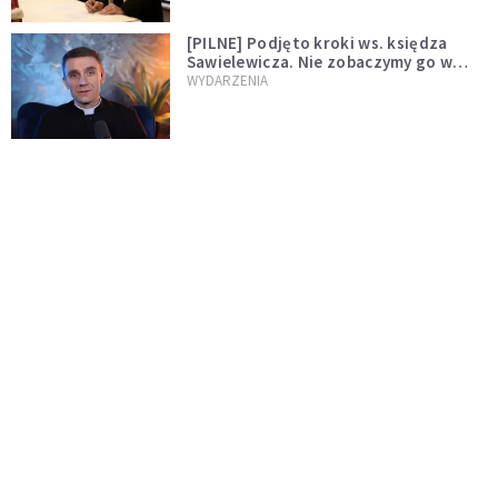
[PILNE] Podjęto kroki ws. księdza
Sawielewicza. Nie zobaczymy go w
mediach
WYDARZENIA