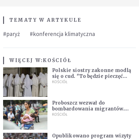
TEMATY W ARTYKULE
#paryż
#konferencja klimatyczna
WIĘCEJ W:
KOŚCIÓŁ
Polskie siostry zakonne modlą
się o cud. "To będzie pieczęć
Pana Boga dla naszej wiary"
KOŚCIÓŁ
Proboszcz wezwał do
bombardowania migrantów.
"Masowy ogień przeciwko
KOŚCIÓŁ
najeźdźcom!"
Opublikowano program wizyty