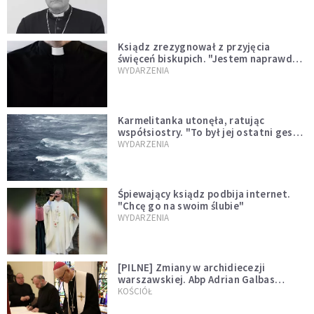
Ksiądz zrezygnował z przyjęcia
święceń biskupich. "Jestem naprawdę
niegodny"
WYDARZENIA
Karmelitanka utonęła, ratując
współsiostry. "To był jej ostatni gest
miłości"
WYDARZENIA
Śpiewający ksiądz podbija internet.
"Chcę go na swoim ślubie"
WYDARZENIA
[PILNE] Zmiany w archidiecezji
warszawskiej. Abp Adrian Galbas
wręczył dekrety nowym proboszczom
KOŚCIÓŁ