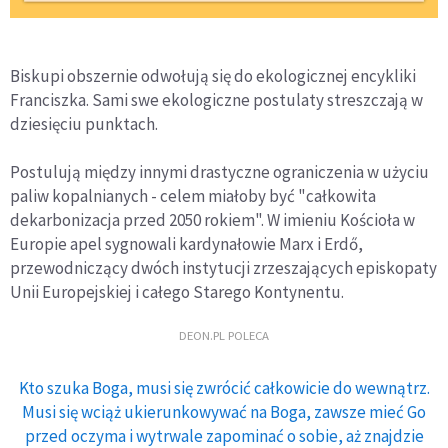
Biskupi obszernie odwołują się do ekologicznej encykliki
Franciszka. Sami swe ekologiczne postulaty streszczają w
dziesięciu punktach.
Postulują między innymi drastyczne ograniczenia w użyciu
paliw kopalnianych - celem miałoby być "całkowita
dekarbonizacja przed 2050 rokiem". W imieniu Kościoła w
Europie apel sygnowali kardynałowie Marx i Erdő,
przewodniczący dwóch instytucji zrzeszających episkopaty
Unii Europejskiej i całego Starego Kontynentu.
DEON.PL POLECA
Kto szuka Boga, musi się zwrócić całkowicie do wewnątrz.
Musi się wciąż ukierunkowywać na Boga, zawsze mieć Go
przed oczyma i wytrwale zapominać o sobie, aż znajdzie