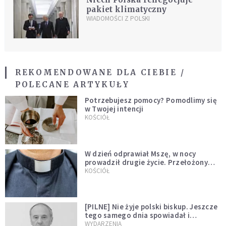
pakiet klimatyczny
WIADOMOŚCI Z POLSKI
REKOMENDOWANE DLA CIEBIE /
POLECANE ARTYKUŁY
Potrzebujesz pomocy? Pomodlimy się
w Twojej intencji
KOŚCIÓŁ
W dzień odprawiał Mszę, w nocy
prowadził drugie życie. Przełożony
kazał mu opuścić zakon
KOŚCIÓŁ
[PILNE] Nie żyje polski biskup. Jeszcze
tego samego dnia spowiadał i
sprawował Mszę świętą
WYDARZENIA