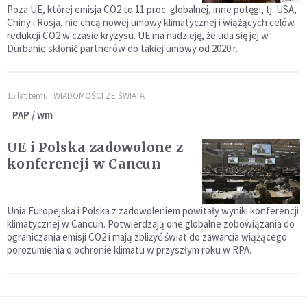
Poza UE, której emisja CO2 to 11 proc. globalnej, inne potęgi, tj. USA,
Chiny i Rosja, nie chcą nowej umowy klimatycznej i wiążących celów
redukcji CO2 w czasie kryzysu. UE ma nadzieję, że uda się jej w
Durbanie skłonić partnerów do takiej umowy od 2020 r.
15 lat temu
WIADOMOŚCI ZE ŚWIATA
PAP / wm
UE i Polska zadowolone z
konferencji w Cancun
Unia Europejska i Polska z zadowoleniem powitały wyniki konferencji
klimatycznej w Cancun. Potwierdzają one globalne zobowiązania do
ograniczania emisji CO2 i mają zbliżyć świat do zawarcia wiążącego
porozumienia o ochronie klimatu w przyszłym roku w RPA.