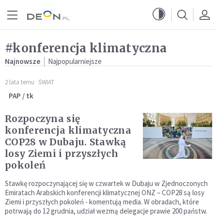
Przejdź do menu głównego
Przejdź do treści
#konferencja klimatyczna
Najnowsze
Najpopularniejsze
2 lata temu
ŚWIAT
PAP / tk
Rozpoczyna się
konferencja klimatyczna
COP28 w Dubaju. Stawką
losy Ziemi i przyszłych
pokoleń
Stawkę rozpoczynającej się w czwartek w Dubaju w Zjednoczonych
Emiratach Arabskich konferencji klimatycznej ONZ – COP28 są losy
Ziemi i przyszłych pokoleń - komentują media. W obradach, które
potrwają do 12 grudnia, udział wezmą delegacje prawie 200 państw.