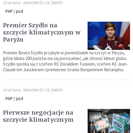
10 lat temu
WIADOMOŚCI ZE ŚWIATA
PAP / psd
Premier Szydło na
szczycie klimatycznym w
Paryżu
Premier Beata Szydło przybyła w poniedziałek na szczyt w Paryżu,
gdzie blisko 200 państw ma się porozumieć, jak chronić klimat globu.
Szydło spotka się z szefem RE Donaldem Tuskiem, szefem KE Jean-
Claude'em Junckerem i premierem Izraela Benjaminem Netanjahu.
10 lat temu
WIADOMOŚCI ZE ŚWIATA
PAP / psd
Pierwsze negocjacje na
szczycie klimatycznym