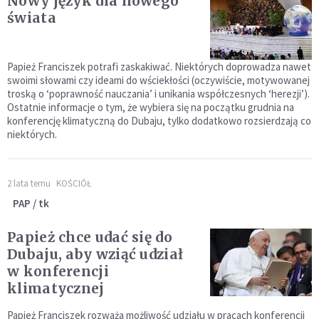
Nowy język dla nowego
świata
Papież Franciszek potrafi zaskakiwać. Niektórych doprowadza nawet
swoimi słowami czy ideami do wściekłości (oczywiście, motywowanej
troską o ‘poprawność nauczania’ i unikania współczesnych ‘herezji’).
Ostatnie informacje o tym, że wybiera się na początku grudnia na
konferencję klimatyczną do Dubaju, tylko dodatkowo rozsierdzają co
niektórych.
2 lata temu
KOŚCIÓŁ
PAP / tk
Papież chce udać się do
Dubaju, aby wziąć udział
w konferencji
klimatycznej
Papież Franciszek rozważa możliwość udziału w pracach konferencji