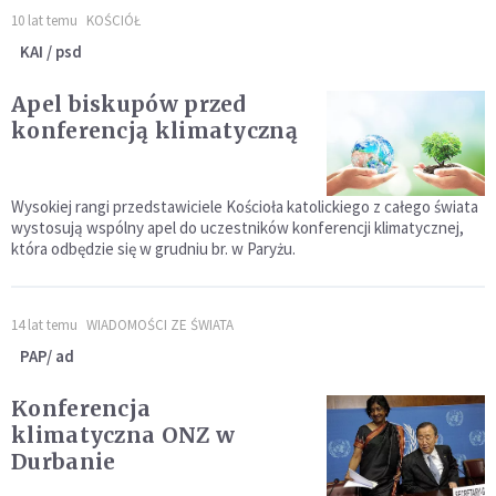
10 lat temu
KOŚCIÓŁ
KAI / psd
Apel biskupów przed
konferencją klimatyczną
Wysokiej rangi przedstawiciele Kościoła katolickiego z całego świata
wystosują wspólny apel do uczestników konferencji klimatycznej,
która odbędzie się w grudniu br. w Paryżu.
14 lat temu
WIADOMOŚCI ZE ŚWIATA
PAP/ ad
Konferencja
klimatyczna ONZ w
Durbanie