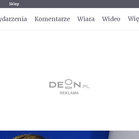
g
Sklep
Wię
darzenia
Komentarze
Wiara
Wideo