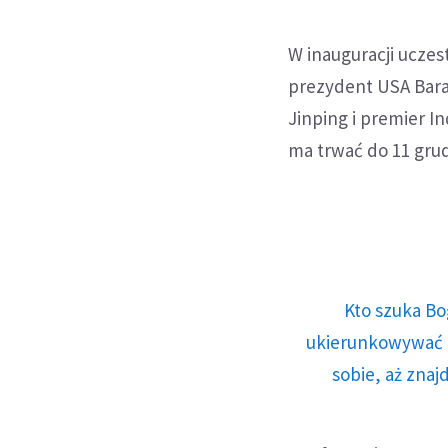
W inauguracji ucze
prezydent USA Bara
Jinping i premier I
ma trwać do 11 grud
Kto szuka Bo
ukierunkowywać n
sobie, aż znaj