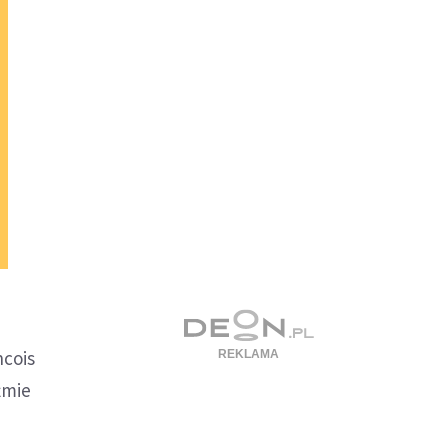
ncois
źmie