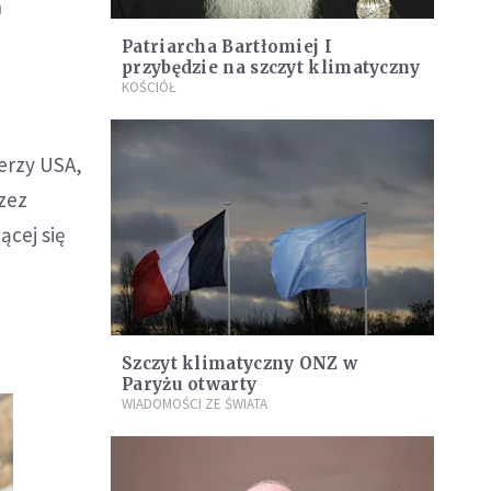
h
Patriarcha Bartłomiej I
przybędzie na szczyt klimatyczny
KOŚCIÓŁ
derzy USA,
rzez
ącej się
Szczyt klimatyczny ONZ w
Paryżu otwarty
WIADOMOŚCI ZE ŚWIATA