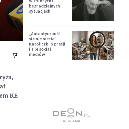
w
w trudnych i
beznadziejnych
sytuacjach
„Autentyczność
się nie niesie”.
Katoliczki o presji
i sile social
mediów
ryżu,
at
fem KE