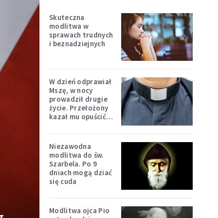
Skuteczna
modlitwa w
sprawach trudnych
i beznadziejnych
W dzień odprawiał
Mszę, w nocy
prowadził drugie
życie. Przełożony
kazał mu opuścić
zakon
Niezawodna
modlitwa do św.
Szarbela. Po 9
dniach mogą dziać
się cuda
Modlitwa ojca Pio