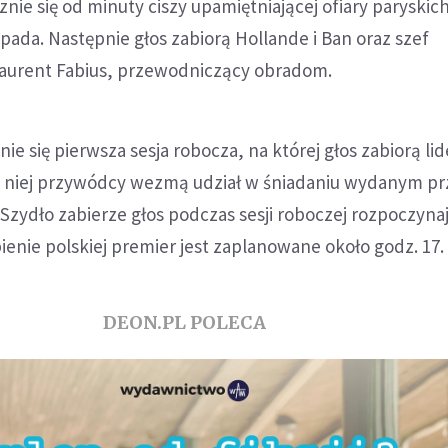
nie się od minuty ciszy upamiętniającej ofiary paryskic
pada. Następnie głos zabiorą Hollande i Ban oraz szef
aurent Fabius, przewodniczący obradom.
ie się pierwsza sesja robocza, na której głos zabiorą li
. Po niej przywódcy wezmą udział w śniadaniu wydanym p
 Szydło zabierze głos podczas sesji roboczej rozpoczynaj
pienie polskiej premier jest zaplanowane około godz. 17.
DEON.PL POLECA