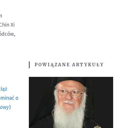
m
hin Xi
wódców,
POWIĄZANE ARTYKUŁY
ciąż
ominać o
howy
)