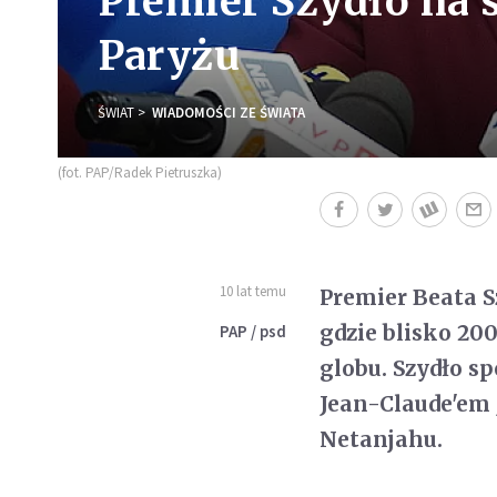
Premier Szydło na 
Paryżu
ŚWIAT
WIADOMOŚCI ZE ŚWIATA
(fot. PAP/Radek Pietruszka)
10 lat temu
Premier Beata S
gdzie blisko 20
PAP / psd
globu. Szydło s
Jean-Claude'em
Netanjahu.