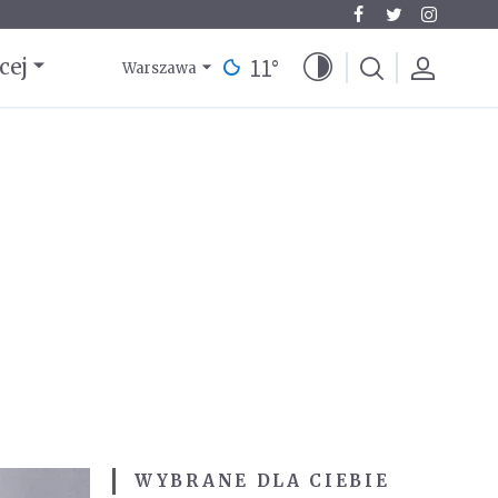
11
°
cej
Warszawa
WYBRANE DLA CIEBIE