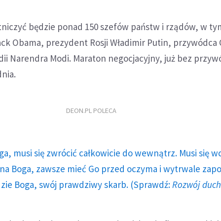
stniczyć będzie ponad 150 szefów państw i rządów, w ty
ck Obama, prezydent Rosji Władimir Putin, przywódca C
ndii Narendra Modi. Maraton negocjacyjny, już bez przy
nia.
DEON.PL POLECA
ga, musi się zwrócić całkowicie do wewnątrz. Musi się w
a Boga, zawsze mieć Go przed oczyma i wytrwale zap
dzie Boga, swój prawdziwy skarb. (Sprawdź:
Rozwój duc