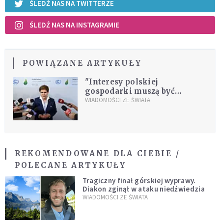
ŚLEDŹ NAS NA TWITTERZE
ŚLEDŹ NAS NA INSTAGRAMIE
POWIĄZANE ARTYKUŁY
"Interesy polskiej
gospodarki muszą być
chronione"
WIADOMOŚCI ZE ŚWIATA
REKOMENDOWANE DLA CIEBIE /
POLECANE ARTYKUŁY
Tragiczny finał górskiej wyprawy.
Diakon zginął w ataku niedźwiedzia
WIADOMOŚCI ZE ŚWIATA