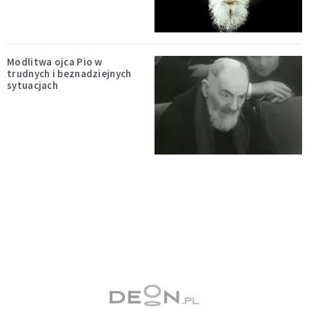
Modlitwa ojca Pio w
trudnych i beznadziejnych
sytuacjach