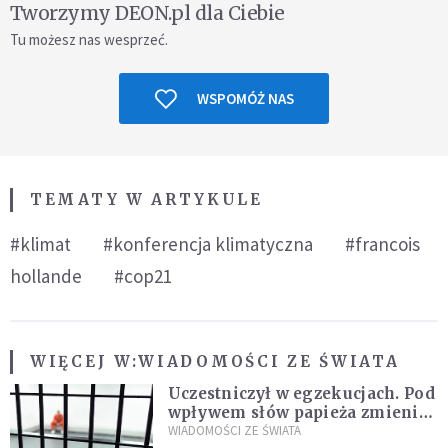
Tworzymy DEON.pl dla Ciebie
Tu możesz nas wesprzeć.
WSPOMÓŻ NAS
TEMATY W ARTYKULE
#klimat
#konferencja klimatyczna
#francois
hollande
#cop21
WIĘCEJ W:
WIADOMOŚCI ZE ŚWIATA
Uczestniczył w egzekucjach. Pod
wpływem słów papieża zmienił
zdanie
WIADOMOŚCI ZE ŚWIATA