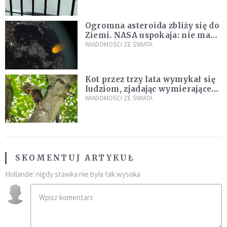
Ogromna asteroida zbliży się do
Ziemi. NASA uspokaja: nie ma
zagrożenia
WIADOMOŚCI ZE ŚWIATA
Kot przez trzy lata wymykał się
ludziom, zjadając wymierające
kaczki. W końcu popełnił
WIADOMOŚCI ZE ŚWIATA
fatalny błąd
SKOMENTUJ ARTYKUŁ
Hollande: nigdy stawka nie była tak wysoka