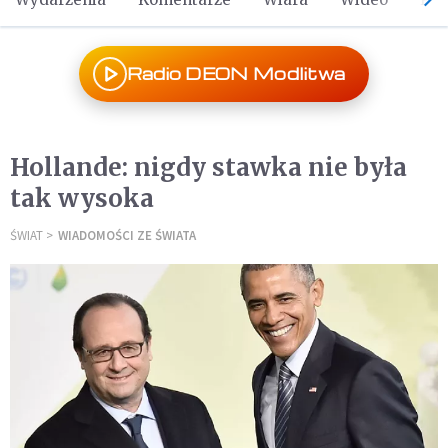
Radio DEON Modlitwa
Hollande: nigdy stawka nie była
tak wysoka
ŚWIAT
WIADOMOŚCI ZE ŚWIATA