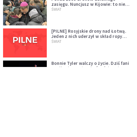
zasięgu. Nuncjusz w Kijowie: to nie
wygląda na wolę zakończenia wojny
ŚWIAT
[PILNE] Rosyjskie drony nad Łotwą.
Jeden z nich uderzył w skład ropy
naftowej
ŚWIAT
Bonnie Tyler walczy o życie. Dziś fani
modlą się za głos, który śpiewał:
"Lord, help me"
WYDARZENIA