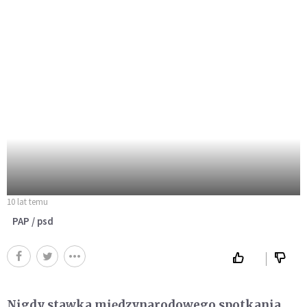
10 lat temu
PAP / psd
Nigdy stawka międzynarodowego spotkania