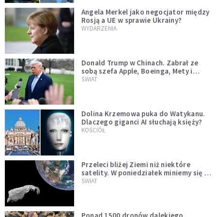
Angela Merkel jako negocjator między
Rosją a UE w sprawie Ukrainy?
WYDARZENIA
Donald Trump w Chinach. Zabrał ze
sobą szefa Apple, Boeinga, Mety i
Muska
ŚWIAT
Dolina Krzemowa puka do Watykanu.
Dlaczego giganci AI słuchają księży?
KOŚCIÓŁ
Przeleci bliżej Ziemi niż niektóre
satelity. W poniedziałek miniemy się z
asteroidą, która poprzedzi znacznie
ŚWIAT
większego "gościa"
Ponad 1500 dronów dalekiego