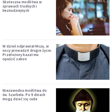
Skuteczna modlitwa w
sprawach trudnych i
beznadziejnych
W dzień odprawiał Mszę, w
nocy prowadził drugie życie.
Przełożony kazał mu
opuścić zakon
Niezawodna modlitwa do
św. Szarbela. Po 9 dniach
mogą dziać się cuda