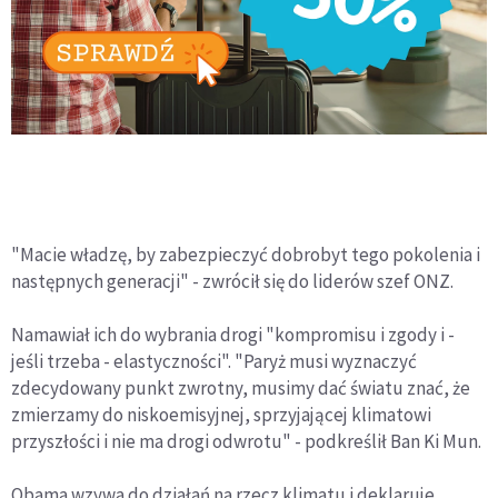
"Macie władzę, by zabezpieczyć dobrobyt tego pokolenia i
następnych generacji" - zwrócił się do liderów szef ONZ.
Namawiał ich do wybrania drogi "kompromisu i zgody i -
jeśli trzeba - elastyczności". "Paryż musi wyznaczyć
zdecydowany punkt zwrotny, musimy dać światu znać, że
zmierzamy do niskoemisyjnej, sprzyjającej klimatowi
przyszłości i nie ma drogi odwrotu" - podkreślił Ban Ki Mun.
Obama wzywa do działań na rzecz klimatu i deklaruje