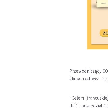
Przewodniczący COP
klimatu odbywa się
"Celem (francuskiej
dni" - powiedział F