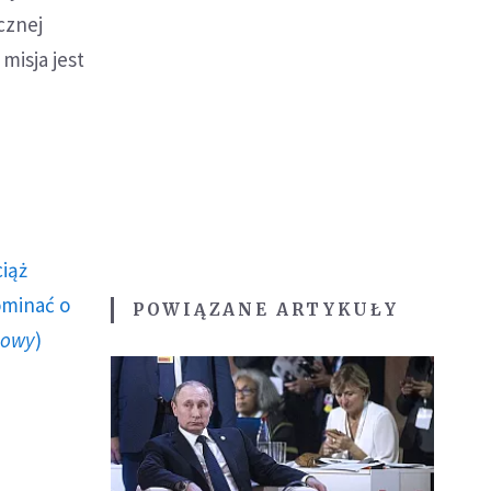
cznej
misja jest
ciąż
ominać o
POWIĄZANE ARTYKUŁY
howy
)