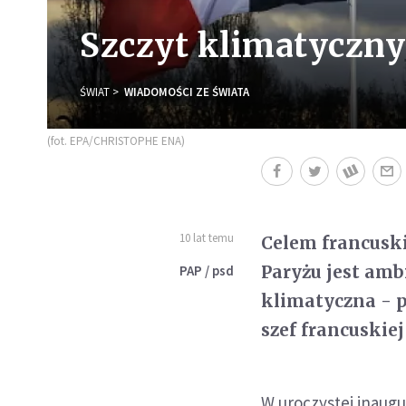
Szczyt klimatyczn
ŚWIAT
WIADOMOŚCI ZE ŚWIATA
(fot. EPA/CHRISTOPHE ENA)
10 lat temu
Celem francusk
Paryżu jest amb
PAP / psd
klimatyczna - p
szef francuskie
W uroczystej inaugu