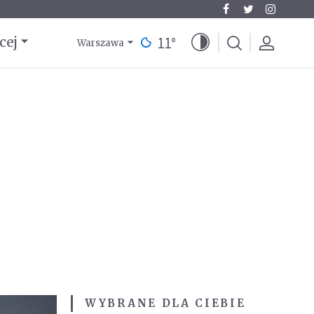
11
°
cej
Warszawa
WYBRANE DLA CIEBIE