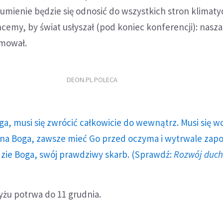
zumienie będzie się odnosić do wszystkich stron klimaty
emy, by świat usłyszał (pod koniec konferencji): nasza 
mował.
DEON.PL POLECA
ga, musi się zwrócić całkowicie do wewnątrz. Musi się w
a Boga, zawsze mieć Go przed oczyma i wytrwale zap
dzie Boga, swój prawdziwy skarb. (Sprawdź:
Rozwój duc
yżu potrwa do 11 grudnia.