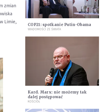
om zmian
owiska
 w Limie,
COP21: spotkanie Putin-Obama
WIADOMOŚCI ZE ŚWIATA
Kard. Marx: nie możemy tak
dalej postępować
KOŚCIÓŁ