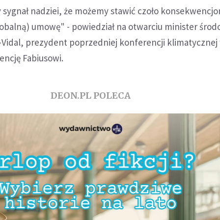
ny sygnał nadziei, że możemy stawić czoło konsekwencj
lobalną) umowę" - powiedział na otwarciu minister środ
Vidal, prezydent poprzedniej konferencji klimatycznej
encję Fabiusowi.
DEON.PL POLECA