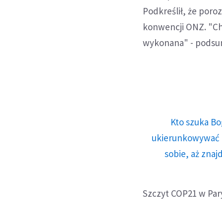
Podkreślił, że poro
konwencji ONZ. "Chc
wykonana" - podsu
Kto szuka Bo
ukierunkowywać n
sobie, aż znaj
Szczyt COP21 w Par