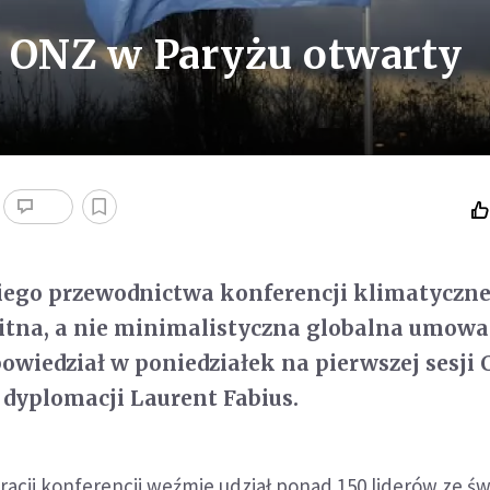
y ONZ w Paryżu otwarty
iego przewodnictwa konferencji klimatyczn
itna, a nie minimalistyczna globalna umowa
owiedział w poniedziałek na pierwszej sesji 
j dyplomacji Laurent Fabius.
racji konferencji weźmie udział ponad 150 liderów ze św