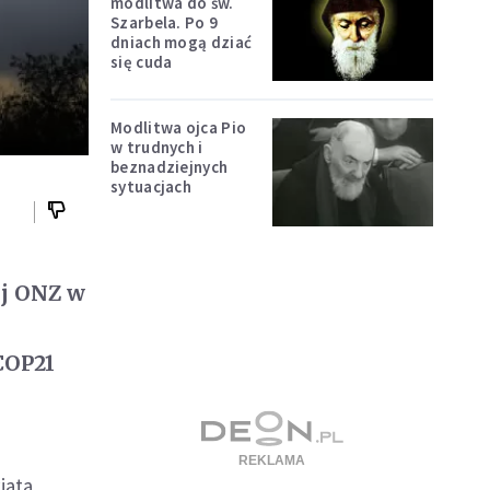
modlitwa do św.
Szarbela. Po 9
dniach mogą dziać
się cuda
Modlitwa ojca Pio
w trudnych i
beznadziejnych
sytuacjach
ej ONZ w
COP21
iata.