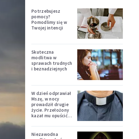
Potrzebujesz
pomocy?
Pomodlimy się w
Twojej intencji
Skuteczna
modlitwa w
sprawach trudnych
i beznadziejnych
W dzień odprawiał
Mszę, w nocy
prowadził drugie
życie. Przełożony
kazał mu opuścić
zakon
Niezawodna