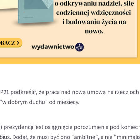
21 podkreślił, że praca nad nową umową na rzecz och
 "w dobrym duchu" od miesięcy.
) prezydencji jest osiągnięcie porozumienia pod koniec 
abius. Dodał, że musi być ono "ambitne", a nie "minimali