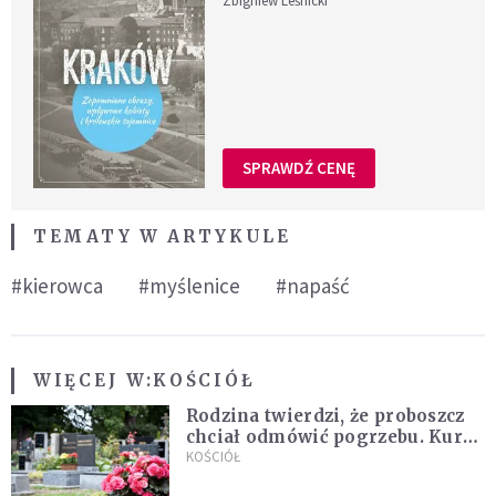
Zbigniew Leśnicki
SPRAWDŹ CENĘ
TEMATY W ARTYKULE
#kierowca
#myślenice
#napaść
WIĘCEJ W:
KOŚCIÓŁ
Rodzina twierdzi, że proboszcz
chciał odmówić pogrzebu. Kuria
zapowiada wyjaśnienia
KOŚCIÓŁ