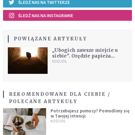
ŚLEDŹ NAS NA TWITTERZE
ŚLEDŹ NAS NA INSTAGRAMIE
POWIĄZANE ARTYKUŁY
„Ubogich zawsze miejcie u
siebie”. Orędzie papieża
Franciszka na Światowy
KOŚCIÓŁ
Dzień Ubogich
REKOMENDOWANE DLA CIEBIE /
POLECANE ARTYKUŁY
Potrzebujesz pomocy? Pomodlimy się
w Twojej intencji
KOŚCIÓŁ