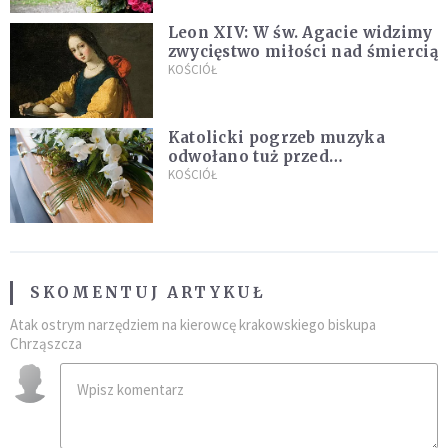
Leon XIV: W św. Agacie widzimy
zwycięstwo miłości nad śmiercią
KOŚCIÓŁ
Katolicki pogrzeb muzyka
odwołano tuż przed
uroczystością. Powodem była
KOŚCIÓŁ
przynależność do masonerii
SKOMENTUJ ARTYKUŁ
Atak ostrym narzędziem na kierowcę krakowskiego biskupa
Chrząszcza