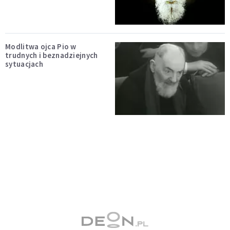
Modlitwa ojca Pio w
trudnych i beznadziejnych
sytuacjach