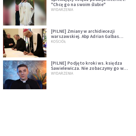
"Chcę go na swoim ślubie"
WYDARZENIA
[PILNE] Zmiany w archidiecezji
warszawskiej. Abp Adrian Galbas
wręczył dekrety nowym proboszczom
KOŚCIÓŁ
[PILNE] Podjęto kroki ws. księdza
Sawielewicza. Nie zobaczymy go w
mediach
WYDARZENIA