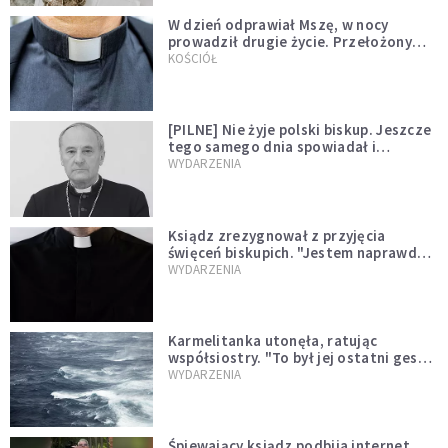
W dzień odprawiał Mszę, w nocy
prowadził drugie życie. Przełożony
kazał mu opuścić zakon
KOŚCIÓŁ
[PILNE] Nie żyje polski biskup. Jeszcze
tego samego dnia spowiadał i
sprawował Mszę świętą
WYDARZENIA
Ksiądz zrezygnował z przyjęcia
święceń biskupich. "Jestem naprawdę
niegodny"
WYDARZENIA
Karmelitanka utonęła, ratując
współsiostry. "To był jej ostatni gest
miłości"
WYDARZENIA
Śpiewający ksiądz podbija internet.