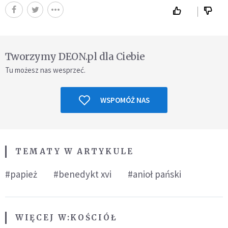
Tworzymy DEON.pl dla Ciebie
Tu możesz nas wesprzeć.
WSPOMÓŻ NAS
TEMATY W ARTYKULE
#papież
#benedykt xvi
#anioł pański
WIĘCEJ W:
KOŚCIÓŁ