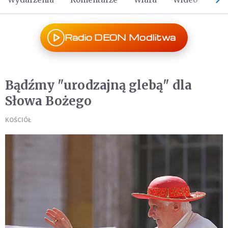
Radio DEON Modlitwa
Bądźmy "urodzajną glebą" dla
Słowa Bożego
KOŚCIÓŁ