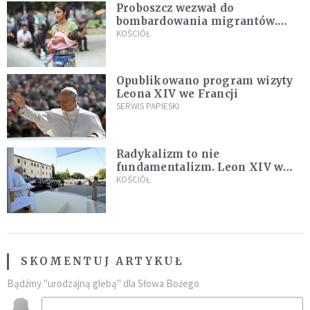
Proboszcz wezwał do
bombardowania migrantów.
"Masowy ogień przeciwko
KOŚCIÓŁ
najeźdźcom!"
Opublikowano program wizyty
Leona XIV we Francji
SERWIS PAPIESKI
Radykalizm to nie
fundamentalizm. Leon XIV w
Asyżu
KOŚCIÓŁ
SKOMENTUJ ARTYKUŁ
Bądźmy "urodzajną glebą" dla Słowa Bożego