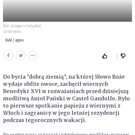
(fot. Grzegorz Gałązka)
15 lat temu
KAI / apio
Do bycia "dobrą ziemią", na której Słowo Boże
wydaje obfite owoce, zachęcił wiernych
Benedykt XVI w rozważaniach przed dzisiejszą
modlitwą Anioł Pański w Castel Gandolfo. Było
to pierwsze spotkanie papieża z wiernymi z
Włoch i zagranicy w jego letniej rezydencji
podczas tegorocznych wakacji.
Po wygłoszeniu rozważań i odmówieniu modlitwy maryjnej