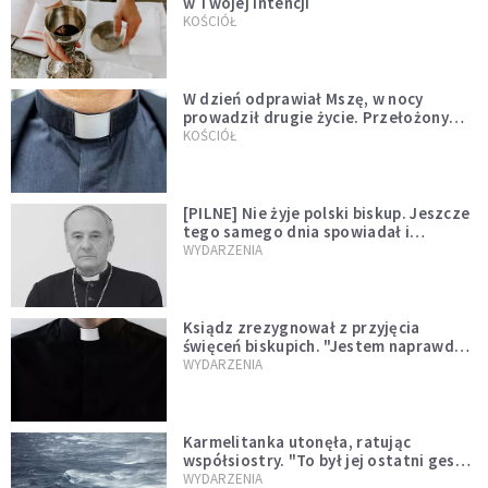
w Twojej intencji
KOŚCIÓŁ
W dzień odprawiał Mszę, w nocy
prowadził drugie życie. Przełożony
kazał mu opuścić zakon
KOŚCIÓŁ
[PILNE] Nie żyje polski biskup. Jeszcze
tego samego dnia spowiadał i
sprawował Mszę świętą
WYDARZENIA
Ksiądz zrezygnował z przyjęcia
święceń biskupich. "Jestem naprawdę
niegodny"
WYDARZENIA
Karmelitanka utonęła, ratując
współsiostry. "To był jej ostatni gest
miłości"
WYDARZENIA