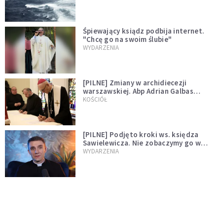
Śpiewający ksiądz podbija internet.
"Chcę go na swoim ślubie"
WYDARZENIA
[PILNE] Zmiany w archidiecezji
warszawskiej. Abp Adrian Galbas
wręczył dekrety nowym proboszczom
KOŚCIÓŁ
[PILNE] Podjęto kroki ws. księdza
Sawielewicza. Nie zobaczymy go w
mediach
WYDARZENIA