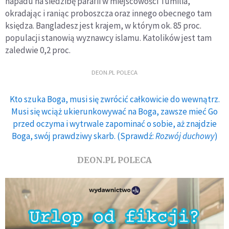
napadu na siedzibę parafii w miejscowości Tumilia,
okradając i raniąc proboszcza oraz innego obecnego tam
księdza. Bangladesz jest krajem, w którym ok. 85 proc.
populacji stanowią wyznawcy islamu. Katolików jest tam
zaledwie 0,2 proc.
DEON.PL POLECA
Kto szuka Boga, musi się zwrócić całkowicie do wewnątrz.
Musi się wciąż ukierunkowywać na Boga, zawsze mieć Go
przed oczyma i wytrwale zapominać o sobie, aż znajdzie
Boga, swój prawdziwy skarb. (Sprawdź:
Rozwój duchowy
)
DEON.PL POLECA