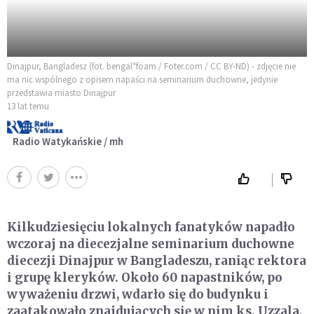
Dinajpur, Bangladesz (fot. bengal*foam / Foter.com / CC BY-ND) - zdjęcie nie
ma nic wspólnego z opisem napaści na seminarium duchowne, jedynie
przedstawia miasto Dinajpur
13 lat temu
Radio Watykańskie / mh
Kilkudziesięciu lokalnych fanatyków napadło
wczoraj na diecezjalne seminarium duchowne
diecezji Dinajpur w Bangladeszu, raniąc rektora
i grupę kleryków. Około 60 napastników, po
wyważeniu drzwi, wdarło się do budynku i
zaatakowało znajdujących się w nim ks. Uzzala,