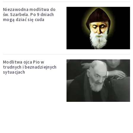
Niezawodna modlitwa do
św. Szarbela. Po 9 dniach
mogą dziać się cuda
Modlitwa ojca Pio w
trudnych i beznadziejnych
sytuacjach