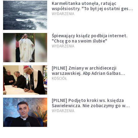
Karmelitanka utonęła, ratując
współsiostry. "To był jej ostatni gest
miłości"
WYDARZENIA
Śpiewający ksiądz podbija internet.
"Chcę go na swoim ślubie"
WYDARZENIA
[PILNE] Zmiany w archidiecezji
warszawskiej. Abp Adrian Galbas
wręczył dekrety nowym proboszczom
KOŚCIÓŁ
[PILNE] Podjęto kroki ws. księdza
Sawielewicza. Nie zobaczymy go w
mediach
WYDARZENIA