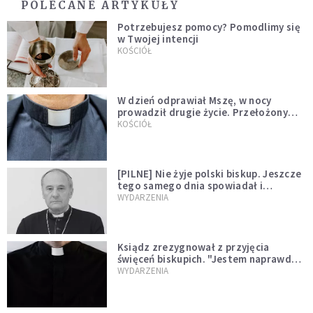
POLECANE ARTYKUŁY
Potrzebujesz pomocy? Pomodlimy się
w Twojej intencji
KOŚCIÓŁ
W dzień odprawiał Mszę, w nocy
prowadził drugie życie. Przełożony
kazał mu opuścić zakon
KOŚCIÓŁ
[PILNE] Nie żyje polski biskup. Jeszcze
tego samego dnia spowiadał i
sprawował Mszę świętą
WYDARZENIA
Ksiądz zrezygnował z przyjęcia
święceń biskupich. "Jestem naprawdę
niegodny"
WYDARZENIA