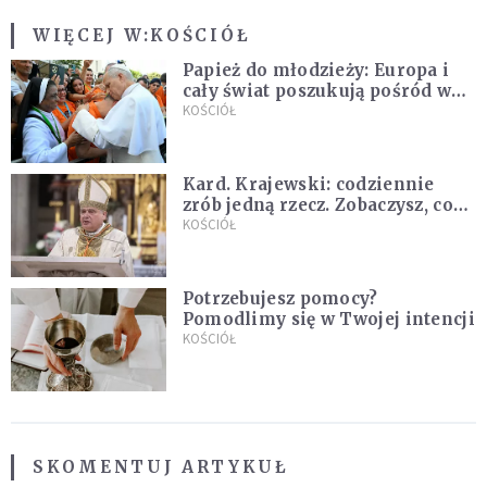
WIĘCEJ W:
KOŚCIÓŁ
Papież do młodzieży: Europa i
cały świat poszukują pośród was
nowych świętych
KOŚCIÓŁ
Kard. Krajewski: codziennie
zrób jedną rzecz. Zobaczysz, co
stanie się z twoim życiem
KOŚCIÓŁ
Potrzebujesz pomocy?
Pomodlimy się w Twojej intencji
KOŚCIÓŁ
SKOMENTUJ ARTYKUŁ