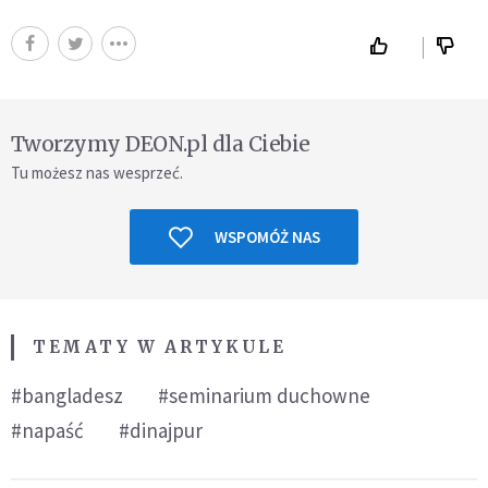
Tworzymy DEON.pl dla Ciebie
Tu możesz nas wesprzeć.
WSPOMÓŻ NAS
TEMATY W ARTYKULE
#bangladesz
#seminarium duchowne
#napaść
#dinajpur