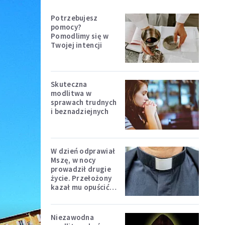
Potrzebujesz
pomocy?
Pomodlimy się w
Twojej intencji
Skuteczna
modlitwa w
sprawach trudnych
i beznadziejnych
W dzień odprawiał
Mszę, w nocy
prowadził drugie
życie. Przełożony
kazał mu opuścić
zakon
Niezawodna