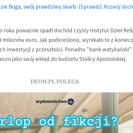
dzie Boga, swój prawdziwy skarb. (Sprawdź:
Rozwój duc
 roku poważnie spadł dochód czysty Instytut Dzieł Reli
9 milionów euro. Jak podkreślono, wynikało to z koniec
h inwestycji z przeszłości. Ponadto "bank watykański"
euro jako swój wkład do budżetu Stolicy Apostolskiej.
DEON.PL POLECA