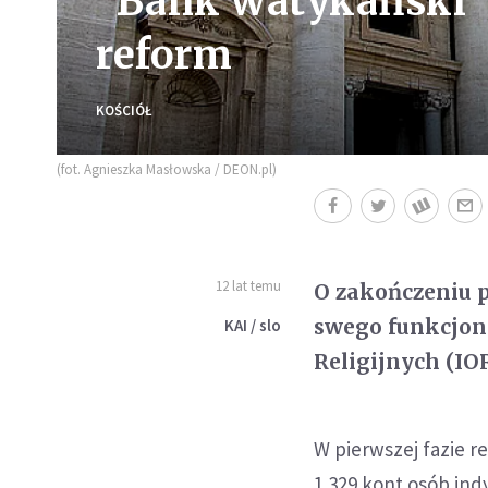
"Bank watykański"
reform
KOŚCIÓŁ
(fot. Agnieszka Masłowska / DEON.pl)
12 lat temu
O zakończeniu 
swego funkcjono
KAI / slo
Religijnych (IO
W pierwszej fazie 
1 329 kont osób ind