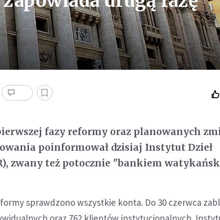
 zapowiada drugą fazę
pierwszej fazy reformy oraz planowanych z
wania poinformował dzisiaj Instytut Dzieł
R), zwany też potocznie "bankiem watykańsk
reformy sprawdzono wszystkie konta. Do 30 czerwca za
ywidualnych oraz 762 klientów instytucjonalnych. Instyt