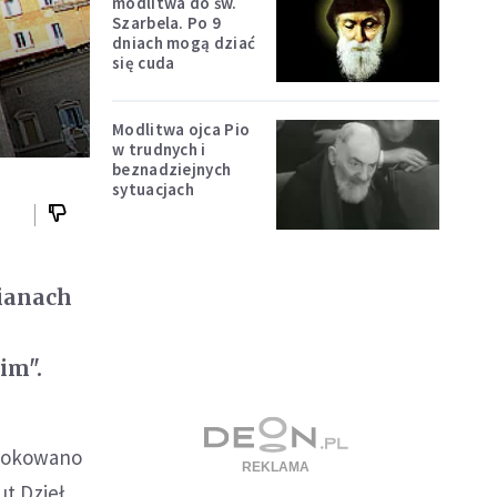
modlitwa do św.
Szarbela. Po 9
dniach mogą dziać
się cuda
Modlitwa ojca Pio
w trudnych i
beznadziejnych
sytuacjach
mianach
im".
blokowano
ut Dzieł