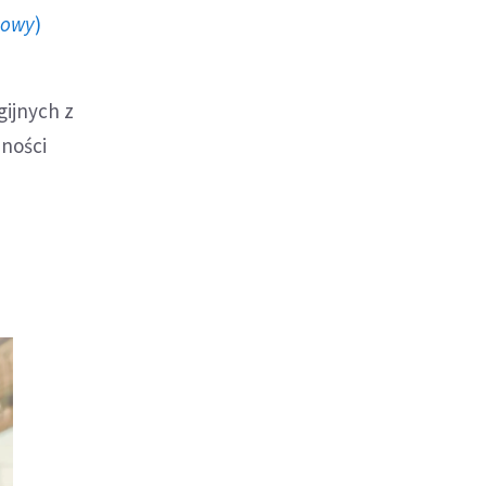
howy
)
gijnych z
zności