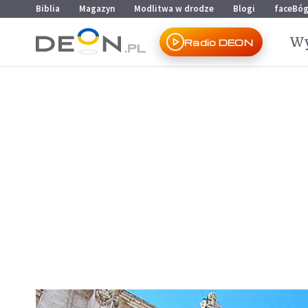
Przejdź do menu głównego
Przejdź do treści
Biblia
Magazyn
Modlitwa w drodze
Blogi
faceBó
Wy
Radio DEON