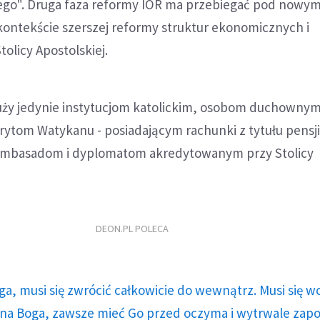
go". Druga faza reformy IOR ma przebiegać pod nowy
ontekście szerszej reformy struktur ekonomicznych i
olicy Apostolskiej.
łuży jedynie instytucjom katolickim, osobom duchownym
ytom Watykanu - posiadającym rachunki z tytułu pensji
 ambasadom i dyplomatom akredytowanym przy Stolicy
DEON.PL POLECA
ga, musi się zwrócić całkowicie do wewnątrz. Musi się w
a Boga, zawsze mieć Go przed oczyma i wytrwale zap