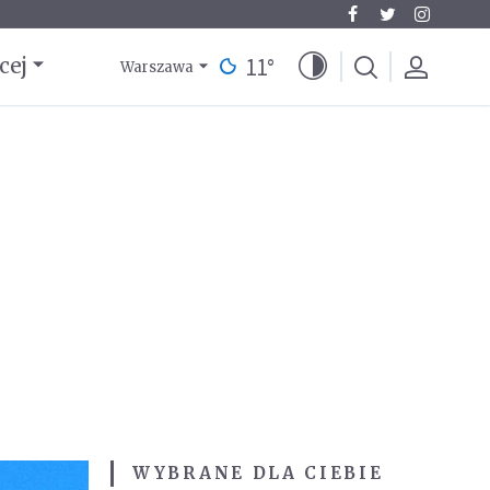
11
°
cej
Warszawa
WYBRANE DLA CIEBIE