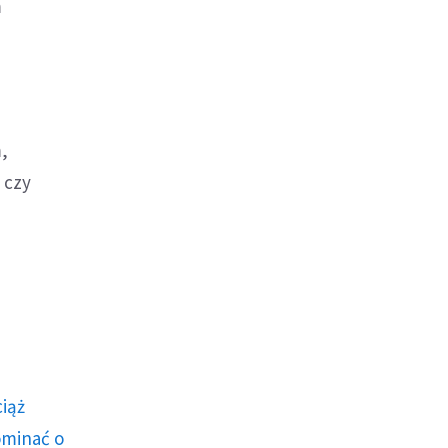
m
,
 czy
ciąż
ominać o