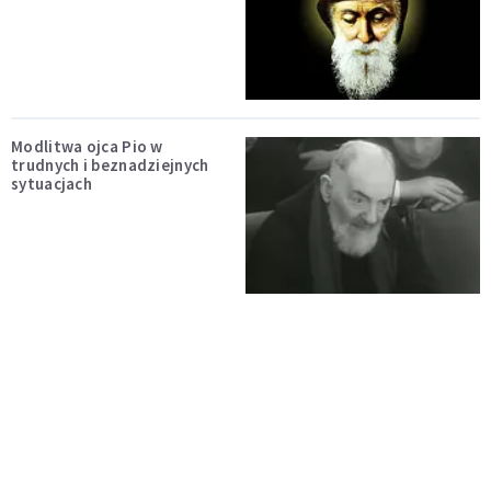
Modlitwa ojca Pio w
trudnych i beznadziejnych
sytuacjach