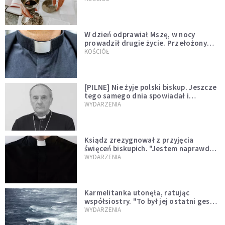
W dzień odprawiał Mszę, w nocy
prowadził drugie życie. Przełożony
kazał mu opuścić zakon
KOŚCIÓŁ
[PILNE] Nie żyje polski biskup. Jeszcze
tego samego dnia spowiadał i
sprawował Mszę świętą
WYDARZENIA
Ksiądz zrezygnował z przyjęcia
święceń biskupich. "Jestem naprawdę
niegodny"
WYDARZENIA
Karmelitanka utonęła, ratując
współsiostry. "To był jej ostatni gest
miłości"
WYDARZENIA