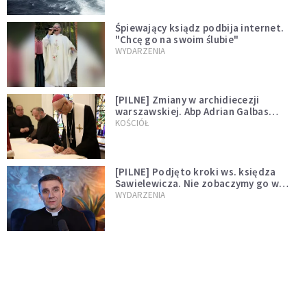
Śpiewający ksiądz podbija internet.
"Chcę go na swoim ślubie"
WYDARZENIA
[PILNE] Zmiany w archidiecezji
warszawskiej. Abp Adrian Galbas
wręczył dekrety nowym proboszczom
KOŚCIÓŁ
[PILNE] Podjęto kroki ws. księdza
Sawielewicza. Nie zobaczymy go w
mediach
WYDARZENIA