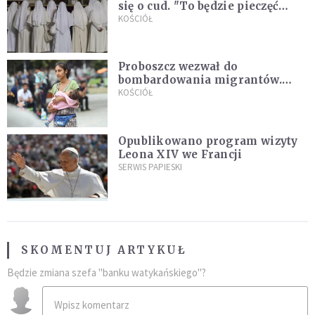
się o cud. "To będzie pieczęć
Pana Boga dla naszej wiary"
KOŚCIÓŁ
Proboszcz wezwał do
bombardowania migrantów.
"Masowy ogień przeciwko
KOŚCIÓŁ
najeźdźcom!"
Opublikowano program wizyty
Leona XIV we Francji
SERWIS PAPIESKI
SKOMENTUJ ARTYKUŁ
Będzie zmiana szefa "banku watykańskiego"?