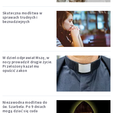
Skuteczna modlitwa w
sprawach trudnych i
beznadziejnych
W dzień odprawiał Mszę, w
nocy prowadził drugie życie.
Przełożony kazał mu
opuścić zakon
Niezawodna modlitwa do
św. Szarbela. Po 9 dniach
mogą dziać się cuda