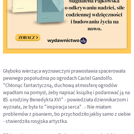
Głęboko wierząca wyznawczyni prawosławia spacerowała
pewnego popołudnia po ogrodach Castel Gandolfo.
"Chłonąc fantastyczną, duchową atmosferę ogrodów
wpadłam na pomysł, żeby napisać książkę i podarować ją na
85. urodziny Benedykta XVI" - powiedziała dziennikarzom i
wyznała, że była to "inspiracja serca" . - Nie miałam
problemów z pisaniem, bo przychodziło jakby samo z siebie
- stwierdziła rosyjska artystka.