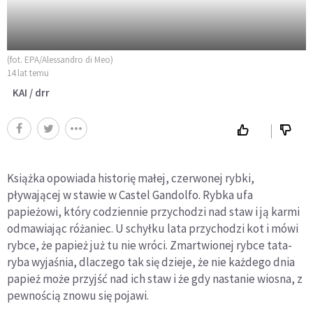
(fot. EPA/Alessandro di Meo)
14 lat temu
KAI / drr
Książka opowiada historię małej, czerwonej rybki,
pływającej w stawie w Castel Gandolfo. Rybka ufa
papieżowi, który codziennie przychodzi nad staw i ją karmi
odmawiając różaniec. U schyłku lata przychodzi kot i mówi
rybce, że papież już tu nie wróci. Zmartwionej rybce tata-
ryba wyjaśnia, dlaczego tak się dzieje, że nie każdego dnia
papież może przyjść nad ich staw i że gdy nastanie wiosna, z
pewnością znowu się pojawi.