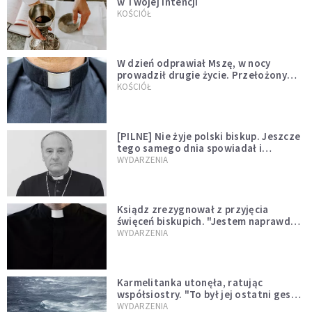
w Twojej intencji
KOŚCIÓŁ
W dzień odprawiał Mszę, w nocy
prowadził drugie życie. Przełożony
kazał mu opuścić zakon
KOŚCIÓŁ
[PILNE] Nie żyje polski biskup. Jeszcze
tego samego dnia spowiadał i
sprawował Mszę świętą
WYDARZENIA
Ksiądz zrezygnował z przyjęcia
święceń biskupich. "Jestem naprawdę
niegodny"
WYDARZENIA
Karmelitanka utonęła, ratując
współsiostry. "To był jej ostatni gest
miłości"
WYDARZENIA