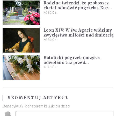
Rodzina twierdzi, że proboszcz
chciał odmówić pogrzebu. Kuria
zapowiada wyjaśnienia
KOŚCIÓŁ
Leon XIV: W św. Agacie widzimy
zwycięstwo miłości nad śmiercią
KOŚCIÓŁ
Katolicki pogrzeb muzyka
odwołano tuż przed
uroczystością. Powodem była
KOŚCIÓŁ
przynależność do masonerii
SKOMENTUJ ARTYKUŁ
Benedykt XVI bohaterem książki dla dzieci