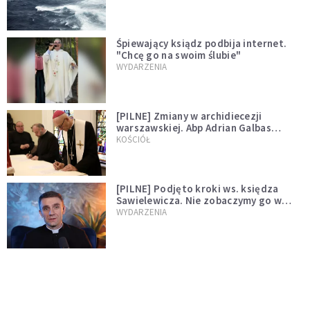
Śpiewający ksiądz podbija internet.
"Chcę go na swoim ślubie"
WYDARZENIA
[PILNE] Zmiany w archidiecezji
warszawskiej. Abp Adrian Galbas
wręczył dekrety nowym proboszczom
KOŚCIÓŁ
[PILNE] Podjęto kroki ws. księdza
Sawielewicza. Nie zobaczymy go w
mediach
WYDARZENIA