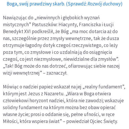
Boga, swój prawdziwy skarb. (Sprawdź:
Rozwój duchowy
)
Nawiązując do „niewinnych i głębokich wyznań
mistycznych” Pastuszków: Hiacynty, Franciszka i Łucji
Benedykt XVI podkreślił, że Bóg „ma moc dotarcia aż do
nas, szczególnie przez zmysły wewnętrzne, tak że dusza
otrzymuje łagodny dotyk czegoś rzeczywistego, co leży
poza tym, co zmysłowe i co uzdalnia ją do osiągnięcia
czegoś, co jest niezmysłowe, niewidzialne dla zmysłów”.
„Tak! Bóg może do nas dotrzeć, ofiarowując siebie naszej
wizji wewnętrznej” – zaznaczył.
Mówiąc o nadziei papież wskazał na jej „realny fundament”,
którym jest Jezus z Nazaretu. „Wiara w Boga otwiera
człowiekowi horyzont nadziei, która nie zawodzi; wskazuje
solidny fundament na którym można bez obaw opierać
własne życie; prosi o oddanie się, pełne ufności, w ręce
Miłości, która wspiera świat” – powiedział Ojciec Święty.