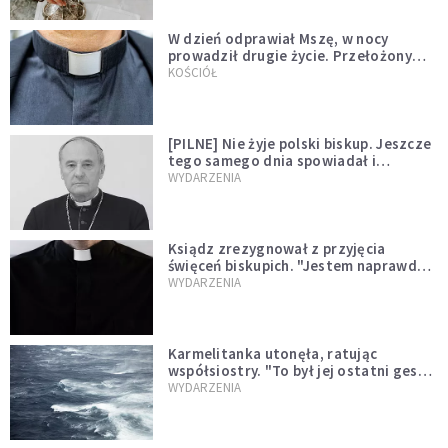
W dzień odprawiał Mszę, w nocy
prowadził drugie życie. Przełożony
kazał mu opuścić zakon
KOŚCIÓŁ
[PILNE] Nie żyje polski biskup. Jeszcze
tego samego dnia spowiadał i
sprawował Mszę świętą
WYDARZENIA
Ksiądz zrezygnował z przyjęcia
święceń biskupich. "Jestem naprawdę
niegodny"
WYDARZENIA
Karmelitanka utonęła, ratując
współsiostry. "To był jej ostatni gest
miłości"
WYDARZENIA