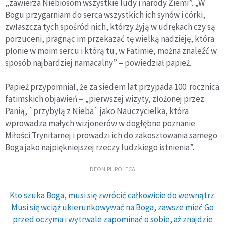
„zawierza Niebiosom wszystkie ludy i narody Ziemi”. „W
Bogu przygarniam do serca wszystkich ich synów i córki,
zwłaszcza tych spośród nich, którzy żyją w udrękach czy są
porzuceni, pragnąc im przekazać tę wielką nadzieję, która
płonie w moim sercu i którą tu, w Fatimie, można znaleźć w
sposób najbardziej namacalny” – powiedział papież.
Papież przypomniał, że za siedem lat przypada 100. rocznica
fatimskich objawień – „pierwszej wizyty, złożonej przez
Panią, `przybyłą z Nieba` jako Nauczycielka, która
wprowadza małych wizjonerów w dogłębne poznanie
Miłości Trynitarnej i prowadzi ich do zakosztowania samego
Boga jako najpiękniejszej rzeczy ludzkiego istnienia”.
DEON.PL POLECA
Kto szuka Boga, musi się zwrócić całkowicie do wewnątrz.
Musi się wciąż ukierunkowywać na Boga, zawsze mieć Go
przed oczyma i wytrwale zapominać o sobie, aż znajdzie