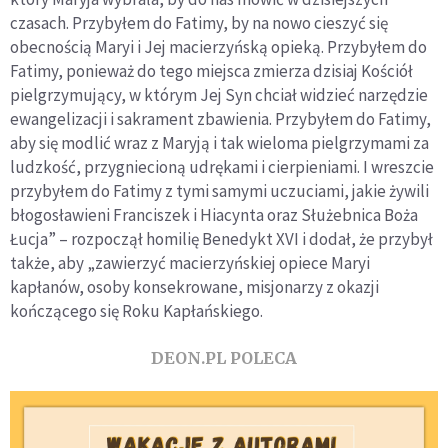
czasach. Przybyłem do Fatimy, by na nowo cieszyć się
obecnością Maryi i Jej macierzyńską opieką. Przybyłem do
Fatimy, ponieważ do tego miejsca zmierza dzisiaj Kościół
pielgrzymujący, w którym Jej Syn chciał widzieć narzędzie
ewangelizacji i sakrament zbawienia. Przybyłem do Fatimy,
aby się modlić wraz z Maryją i tak wieloma pielgrzymami za
ludzkość, przygniecioną udrękami i cierpieniami. I wreszcie
przybyłem do Fatimy z tymi samymi uczuciami, jakie żywili
błogosławieni Franciszek i Hiacynta oraz Służebnica Boża
Łucja” – rozpoczął homilię Benedykt XVI i dodał, że przybył
także, aby „zawierzyć macierzyńskiej opiece Maryi
kapłanów, osoby konsekrowane, misjonarzy z okazji
kończącego się Roku Kapłańskiego.
DEON.PL POLECA