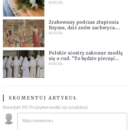
uroczystością. Powodem była
KOŚCIÓŁ
przynależność do masonerii
Zrabowany podczas złupienia
Rzymu, dziś znów zachwyca.
Wyjątkowy arras w Castel
KOŚCIÓŁ
Gandolfo
Polskie siostry zakonne modlą
się o cud. "To będzie pieczęć
Pana Boga dla naszej wiary"
KOŚCIÓŁ
SKOMENTUJ ARTYKUŁ
Benedykt XVI: Przybyłem modlić się za ludzkość