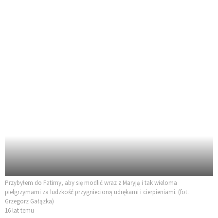
Przybyłem do Fatimy, aby się modlić wraz z Maryją i tak wieloma
pielgrzymami za ludzkość przygniecioną udrękami i cierpieniami. (fot.
Grzegorz Gałązka)
16 lat temu