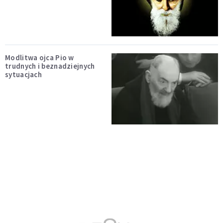
Modlitwa ojca Pio w
trudnych i beznadziejnych
sytuacjach