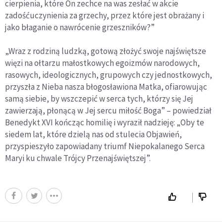
cierpienia, które On zechce na was zesłać w akcie
zadośćuczynienia za grzechy, przez które jest obrażany i
jako błaganie o nawrócenie grzeszników?”
„Wraz z rodziną ludzką, gotową złożyć swoje najświętsze
więzi na ołtarzu małostkowych egoizmów narodowych,
rasowych, ideologicznych, grupowych czy jednostkowych,
przyszła z Nieba nasza błogosławiona Matka, ofiarowując
samą siebie, by wszczepić w serca tych, którzy się Jej
zawierzają, płonącą w Jej sercu miłość Boga” – powiedział
Benedykt XVI kończąc homilię i wyraził nadzieję: „Oby te
siedem lat, które dzielą nas od stulecia Objawień,
przyspieszyło zapowiadany triumf Niepokalanego Serca
Maryi ku chwale Trójcy Przenajświętszej”.