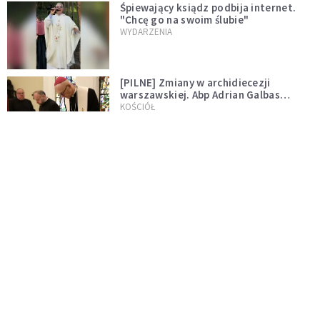
Śpiewający ksiądz podbija internet.
"Chcę go na swoim ślubie"
WYDARZENIA
[PILNE] Zmiany w archidiecezji
warszawskiej. Abp Adrian Galbas
wręczył dekrety nowym proboszczom
KOŚCIÓŁ
[PILNE] Podjęto kroki ws. księdza
Sawielewicza. Nie zobaczymy go w
mediach
WYDARZENIA