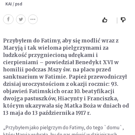
KAI / psd
Przybyłem do Fatimy, aby się modlić wraz z
Maryją i tak wieloma pielgrzymami za
ludzkość przygniecioną udrękami i
cierpieniami – powiedział Benedykt XVI w
homilii podczas Mszy św. na placu przed
sanktuarium w Fatimie. Papież przewodniczył
dzisiaj uroczystościom z okazji rocznic: 93.
objawień Fatimskich oraz 10. beatyfikacji
dwojga pastuszków, Hiacynty i Franciszka,
którym ukazywała się Matka Boża w dniach od
13 maja do 13 października 1917 r.
„Przybyłem jako pielgrzym do Fatimy, do tego `domu`,
który Maryja wybrała, by do nas mówić w dzisiejszych